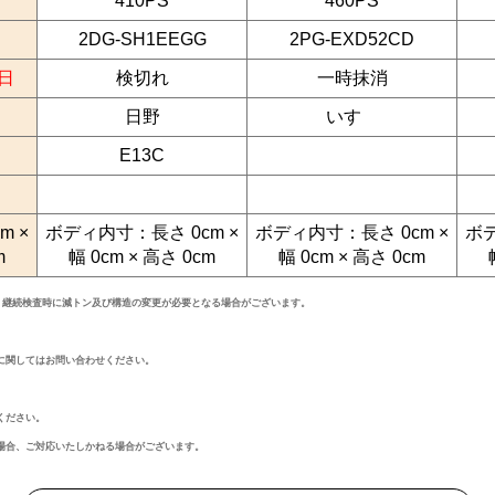
410PS
460PS
2DG-SH1EEGG
2PG-EXD52CD
1日
検切れ
一時抹消
日野
いすゞ
E13C
m ×
ボディ内寸：長さ 0cm ×
ボディ内寸：長さ 0cm ×
ボデ
m
幅 0cm × 高さ 0cm
幅 0cm × 高さ 0cm
・継続検査時に減トン及び構造の変更が必要となる場合がございます。
に関してはお問い合わせください。
ください。
場合、ご対応いたしかねる場合がございます。