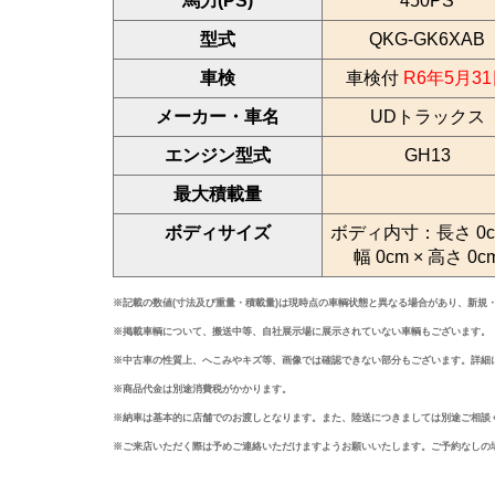
馬力(PS)
450PS
型式
QKG-GK6XAB
車検
車検付
R6年5月3
メーカー・車名
UDトラックス
エンジン型式
GH13
最大積載量
ボディサイズ
ボディ内寸：長さ 0c
幅 0cm × 高さ 0c
※記載の数値(寸法及び重量・積載量)は現時点の車輌状態と異なる場合があり、新規
※掲載車輌について、搬送中等、自社展示場に展示されていない車輌もございます。
※中古車の性質上、へこみやキズ等、画像では確認できない部分もございます。詳細
※商品代金は別途消費税がかかります。
※納車は基本的に店舗でのお渡しとなります。また、陸送につきましては別途ご相談
※ご来店いただく際は予めご連絡いただけますようお願いいたします。ご予約なしの