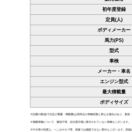
初年度登録
定員(人)
ボディメーカー
馬力(PS)
型式
車検
メーカー・車名
エンジン型式
最大積載量
ボディサイズ
※記載の数値(寸法及び重量・積載量)は現時点の車輌状態と異なる場合があり、新規
※掲載車輌について、搬送中等、自社展示場に展示されていない車輌もございます。
※中古車の性質上、へこみやキズ等、画像では確認できない部分もございます。詳細