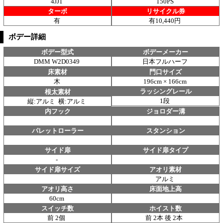
4JJ1
150PS
ターボ
リサイクル券
有
有10,440円
ボデー詳細
ボデー型式
ボデーメーカー
DMM W2D0349
日本フルハーフ
床素材
門口サイズ
木
196cm × 166cm
ラッシングレール
根太素材
1段
縦:アルミ 横:アルミ
内フック
ジョロダー溝
パレットローラー
スタンション
サイド扉
サイド扉タイプ
-
サイド扉サイズ
アオリ素材
アルミ
アオリ高さ
床面地上高
60cm
スイッチ数
ホイスト数
前 2個
前 2本 後 2本