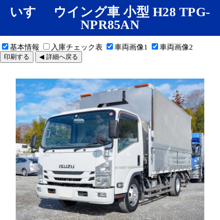
いすゞ ウイング車 小型 H28 TPG-
NPR85AN
基本情報
入庫チェック表
車両画像1
車両画像2
印刷する
◀ 詳細へ戻る