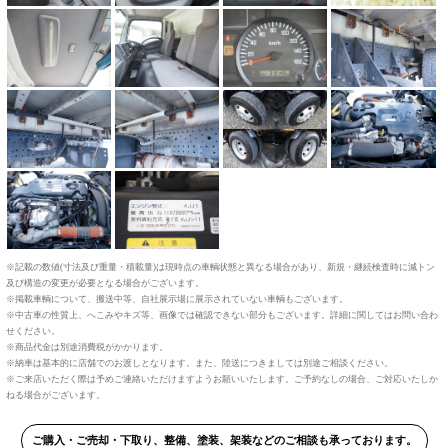
※記載の数値(寸法及び重量・積載量)は現時点の車輌状態と異なる場合があり、新規・継続検査時に減トン
及び構造の変更が必要となる場合がございます。
※掲載車輌について、搬送中等、自社展示場に展示されていない車輌もございます。
※中古車の性質上、へこみやキズ等、画像では確認できない部分もございます。詳細に関してはお問い合わ
せください。
※商品代金は別途消費税がかかります。
※納車は基本的に店舗でのお渡しとなります。また、陸送につきましては別途ご相談ください。
※ご来店いただく際は予めご連絡いただけますようお願いいたします。ご予約なしの場合、ご対応いたしか
ねる場合がございます。
ご購入・ご売却・下取り、整備、塗装、架装などのご相談も承っております。