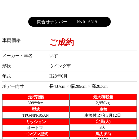
問合せナンバー
No.01-6819
ご成約
車両価格
メーカー・車名
いすゞ
形状
ウイング車
年式
H28年6月
ボデー内寸
長437cm × 幅209cm × 高203cm
走行距離
最大積載量
309千km
2,950kg
型式
車検
TPG-NPR85AN
車検付 R7年3月12日
定員(人)
ミッション
3人
オートマ
エンジン型式
馬力(PS)