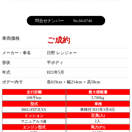
問合せナンバー
No.04-0746
ご成約
車両価格
メーカー・車名
日野 レンジャー
形状
平ボディ
年式
H21年5月
ボデー内寸
長619cm × 幅214cm × 高58cm
走行距離
最大積載量
108千km
3,700kg
型式
車検
BKG-FD7JLYA
車検付 H31年3月4日
定員(人)
ミッション
2人
マニュアル 6速
エンジン型式
馬力(PS)