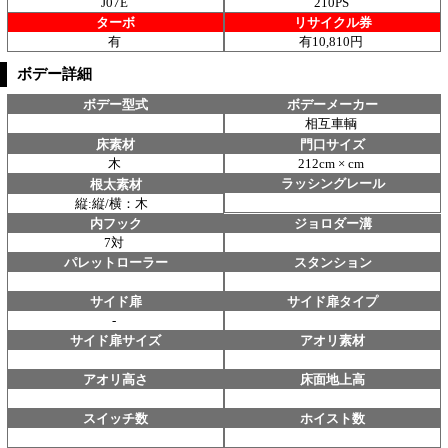
J07E
210PS
ターボ
リサイクル券
有
有10,810円
ボデー詳細
ボデー型式
ボデーメーカー
相互車輌
床素材
門口サイズ
木
212cm × cm
ラッシングレール
根太素材
縦:縦/横：木
内フック
ジョロダー溝
7対
パレットローラー
スタンション
サイド扉
サイド扉タイプ
-
サイド扉サイズ
アオリ素材
アオリ高さ
床面地上高
スイッチ数
ホイスト数