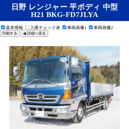
日野 レンジャー 平ボディ 中型
H21 BKG-FD7JLYA
基本情報
入庫チェック表
車両画像1
車両画像2
印刷する
◀ 詳細へ戻る