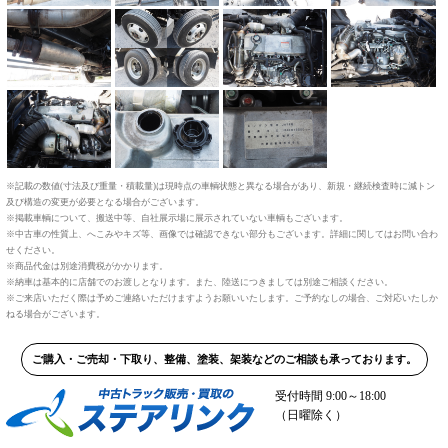
※記載の数値(寸法及び重量・積載量)は現時点の車輌状態と異なる場合があり、新規・継続検査時に減トン
及び構造の変更が必要となる場合がございます。
※掲載車輌について、搬送中等、自社展示場に展示されていない車輌もございます。
※中古車の性質上、へこみやキズ等、画像では確認できない部分もございます。詳細に関してはお問い合わ
せください。
※商品代金は別途消費税がかかります。
※納車は基本的に店舗でのお渡しとなります。また、陸送につきましては別途ご相談ください。
※ご来店いただく際は予めご連絡いただけますようお願いいたします。ご予約なしの場合、ご対応いたしか
ねる場合がございます。
ご購入・ご売却・下取り、整備、塗装、架装などのご相談も承っております。
受付時間 9:00～18:00
（日曜除く）