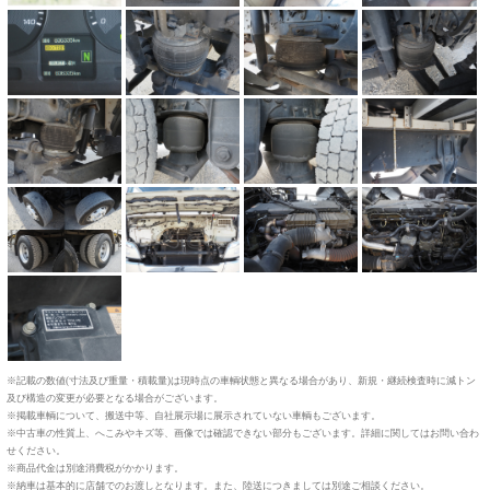
※記載の数値(寸法及び重量・積載量)は現時点の車輌状態と異なる場合があり、新規・継続検査時に減トン
及び構造の変更が必要となる場合がございます。
※掲載車輌について、搬送中等、自社展示場に展示されていない車輌もございます。
※中古車の性質上、へこみやキズ等、画像では確認できない部分もございます。詳細に関してはお問い合わ
せください。
※商品代金は別途消費税がかかります。
※納車は基本的に店舗でのお渡しとなります。また、陸送につきましては別途ご相談ください。