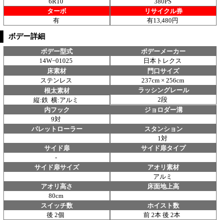
6R10
380PS
ターボ
リサイクル券
有
有13,480円
ボデー詳細
ボデー型式
ボデーメーカー
14W−01025
日本トレクス
床素材
門口サイズ
ステンレス
237cm × 256cm
ラッシングレール
根太素材
2段
縦:鉄 横:アルミ
内フック
ジョロダー溝
9対
パレットローラー
スタンション
1対
サイド扉
サイド扉タイプ
-
サイド扉サイズ
アオリ素材
アルミ
アオリ高さ
床面地上高
80cm
スイッチ数
ホイスト数
後 2個
前 2本 後 2本