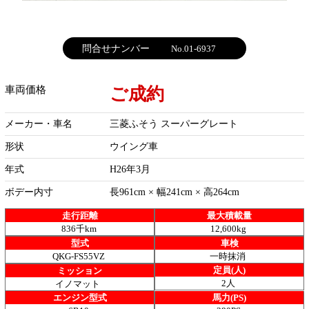
問合せナンバー
No.01-6937
ご成約
車両価格
メーカー・車名
三菱ふそう スーパーグレート
形状
ウイング車
年式
H26年3月
ボデー内寸
長961cm × 幅241cm × 高264cm
走行距離
最大積載量
836千km
12,600kg
型式
車検
QKG-FS55VZ
一時抹消
定員(人)
ミッション
2人
イノマット
エンジン型式
馬力(PS)