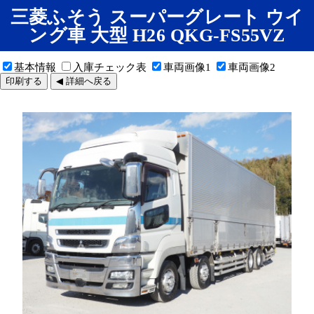
三菱ふそう スーパーグレート ウイ
ング車 大型 H26 QKG-FS55VZ
基本情報
入庫チェック表
車両画像1
車両画像2
印刷する
◀ 詳細へ戻る