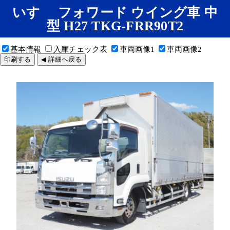
いすゞ フォワード ウイング車 中
型 H27 TKG-FRR90T2
基本情報
入庫チェック表
車両画像1
車両画像2
印刷する
◀ 詳細へ戻る