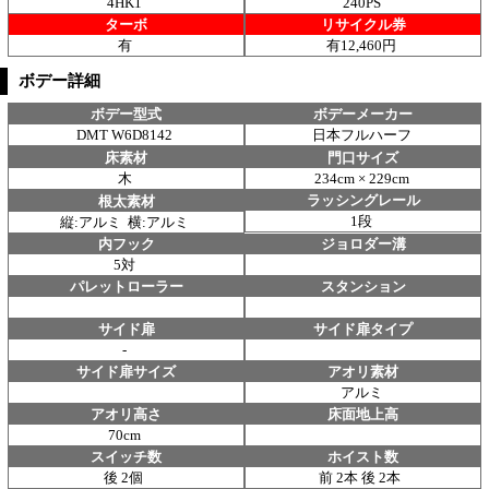
4HK1
240PS
ターボ
リサイクル券
有
有12,460円
ボデー詳細
ボデー型式
ボデーメーカー
DMT W6D8142
日本フルハーフ
床素材
門口サイズ
木
234cm × 229cm
ラッシングレール
根太素材
1段
縦:アルミ 横:アルミ
内フック
ジョロダー溝
5対
パレットローラー
スタンション
サイド扉
サイド扉タイプ
-
サイド扉サイズ
アオリ素材
アルミ
アオリ高さ
床面地上高
70cm
スイッチ数
ホイスト数
後 2個
前 2本 後 2本