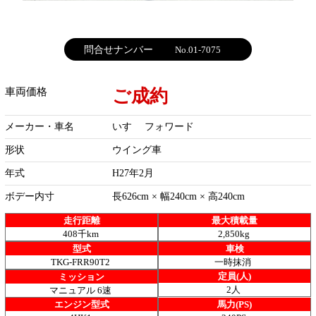
問合せナンバー
No.01-7075
ご成約
車両価格
メーカー・車名
いすゞ フォワード
形状
ウイング車
年式
H27年2月
ボデー内寸
長626cm × 幅240cm × 高240cm
走行距離
最大積載量
408千km
2,850kg
型式
車検
TKG-FRR90T2
一時抹消
定員(人)
ミッション
2人
マニュアル 6速
エンジン型式
馬力(PS)