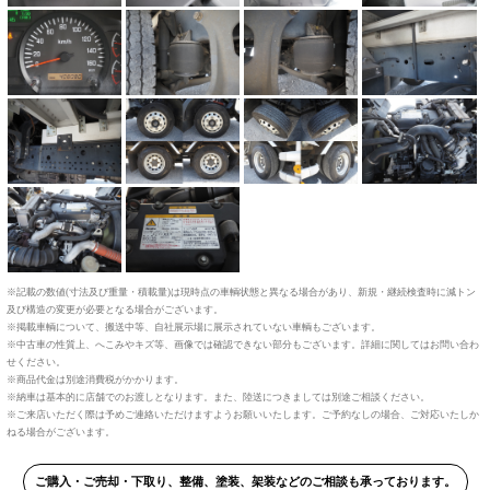
※記載の数値(寸法及び重量・積載量)は現時点の車輌状態と異なる場合があり、新規・継続検査時に減トン
及び構造の変更が必要となる場合がございます。
※掲載車輌について、搬送中等、自社展示場に展示されていない車輌もございます。
※中古車の性質上、へこみやキズ等、画像では確認できない部分もございます。詳細に関してはお問い合わ
せください。
※商品代金は別途消費税がかかります。
※納車は基本的に店舗でのお渡しとなります。また、陸送につきましては別途ご相談ください。
※ご来店いただく際は予めご連絡いただけますようお願いいたします。ご予約なしの場合、ご対応いたしか
ねる場合がございます。
ご購入・ご売却・下取り、整備、塗装、架装などのご相談も承っております。