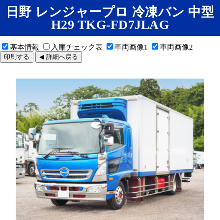
日野 レンジャープロ 冷凍バン 中型
H29 TKG-FD7JLAG
基本情報
入庫チェック表
車両画像1
車両画像2
印刷する
◀ 詳細へ戻る