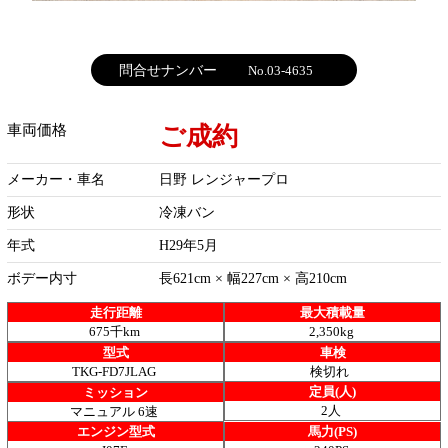
問合せナンバー
No.03-4635
ご成約
車両価格
メーカー・車名
日野 レンジャープロ
形状
冷凍バン
年式
H29年5月
ボデー内寸
長621cm × 幅227cm × 高210cm
走行距離
最大積載量
675千km
2,350kg
型式
車検
TKG-FD7JLAG
検切れ
定員(人)
ミッション
2人
マニュアル 6速
エンジン型式
馬力(PS)