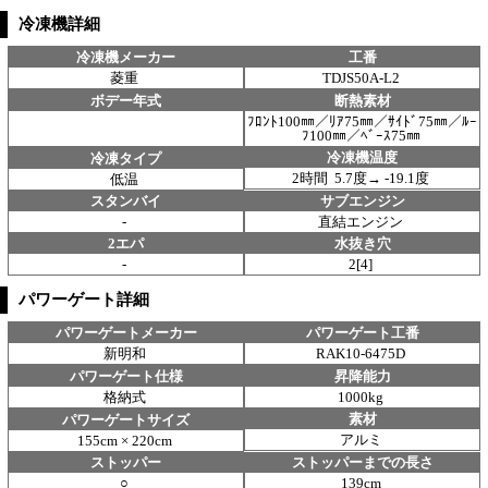
冷凍機詳細
冷凍機メーカー
工番
菱重
TDJS50A-L2
ボデー年式
断熱素材
ﾌﾛﾝﾄ100㎜／ﾘｱ75㎜／ｻｲﾄﾞ75㎜／ﾙｰ
ﾌ100㎜／ﾍﾞｰｽ75㎜
冷凍機温度
冷凍タイプ
2時間 5.7度→ -19.1度
低温
スタンバイ
サブエンジン
-
直結エンジン
2エパ
水抜き穴
-
2[4]
パワーゲート詳細
パワーゲートメーカー
パワーゲート工番
新明和
RAK10-6475D
パワーゲート仕様
昇降能力
格納式
1000kg
素材
パワーゲートサイズ
アルミ
155cm × 220cm
ストッパー
ストッパーまでの長さ
○
139cm