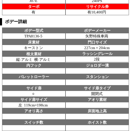
J07E
240PS
ターボ
リサイクル券
有
有10,400円
ボデー詳細
ボデー型式
ボデーメーカー
TPA8136-5
矢野特殊車両
床素材
門口サイズ
キーストン
227cm × 204cm
ラッシングレール
根太素材
2段
縦:アルミ 横:アルミ
内フック
ジョロダー溝
パレットローラー
スタンション
サイド扉
サイド扉タイプ
○
開閉式
サイド扉サイズ
アオリ素材
左 119cm×198cm
アオリ高さ
床面地上高
スイッチ数
ホイスト数