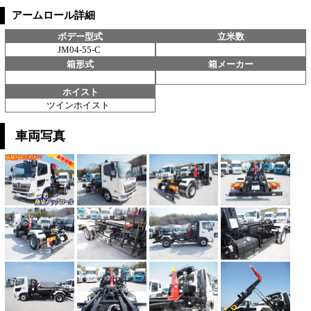
アームロール詳細
ボデー型式
立米数
JM04-55-C
箱形式
箱メーカー
ホイスト
ツインホイスト
車両写真