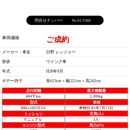
問合せナンバー
No.01-5389
ご成約
車両価格
メーカー・車名
日野 レンジャー
形状
ウイング車
年式
H20年9月
ボデー内寸
長623cm × 幅221cm × 高242cm
走行距離
最大積載量
464千km
5,300kg
型式
車検
BKG-GD7JLYA
車検付 R5年7月13日
定員(人)
ミッション
2人
マニュアル
エンジン型式
馬力(PS)