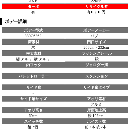
J07E
220PS
ターボ
リサイクル券
有
有10,810円
ボデー詳細
ボデー型式
ボデーメーカー
889C6262
パブコ
床素材
門口サイズ
木
209cm × 232cm
ラッシングレール
根太素材
1段
縦:アルミ 横:アルミ
内フック
ジョロダー溝
パレットローラー
スタンション
サイド扉
サイド扉タイプ
-
サイド扉サイズ
アオリ素材
アルミ
アオリ高さ
床面地上高
60cm
後 106cm
スイッチ数
ホイスト数
後 2個
前 2本 後 2本