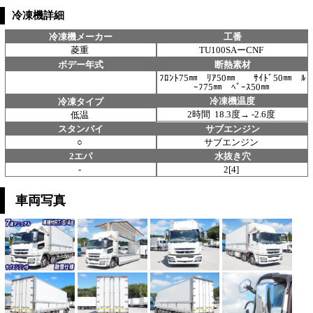
冷凍機詳細
冷凍機メーカー
工番
菱重
TU100SAーCNF
ボデー年式
断熱素材
ﾌﾛﾝﾄ75㎜ ﾘｱ50㎜ ｻｲﾄﾞ50㎜ ﾙ
ｰﾌ75㎜ ﾍﾞｰｽ50㎜
冷凍機温度
冷凍タイプ
2時間 18.3度→ -2.6度
低温
スタンバイ
サブエンジン
○
サブエンジン
2エパ
水抜き穴
-
2[4]
車両写真