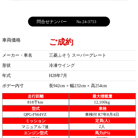
問合せナンバー
No.24-3753
ご成約
車両価格
メーカー・車名
三菱ふそう スーパーグレート
形状
冷凍ウイング
年式
H28年7月
ボデー内寸
長942cm × 幅232cm × 高254cm
走行距離
最大積載量
818千km
12,100kg
型式
車検
QPG-FS64VZ
車検付 R7年8月4日
定員(人)
ミッション
2人
マニュアル 7速
エンジン型式
馬力(PS)