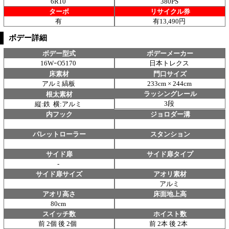
6R10
380PS
ターボ
リサイクル券
有
有13,490円
ボデー詳細
ボデー型式
ボデーメーカー
16WｰO5170
日本トレクス
床素材
門口サイズ
アルミ縞板
233cm × 244cm
ラッシングレール
根太素材
3段
縦:鉄 横:アルミ
内フック
ジョロダー溝
パレットローラー
スタンション
サイド扉
サイド扉タイプ
-
サイド扉サイズ
アオリ素材
アルミ
アオリ高さ
床面地上高
80cm
スイッチ数
ホイスト数
前 2個 後 2個
前 2本 後 2本