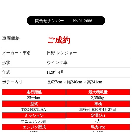
問合せナンバー
No.01-2686
ご成約
車両価格
メーカー・車名
日野 レンジャー
形状
ウイング車
年式
H28年4月
ボデー内寸
長627cm × 幅240cm × 高241cm
走行距離
最大積載量
25千km
2,350kg
型式
車検
TKG-FD7JLAA
車検付 H30年4月27日
定員(人)
ミッション
2人
マニュアル 6速
エンジン型式
馬力(PS)