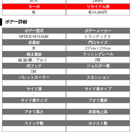
J07E
240PS
ターボ
リサイクル券
有
有10,400円
ボデー詳細
ボデー型式
ボデーメーカー
HFDLB-MJAAQH
トランテックス
床素材
門口サイズ
木
237cm × 233cm
ラッシングレール
根太素材
2段
縦:縦/横：アルミ
内フック
ジョロダー溝
5対
パレットローラー
スタンション
サイド扉
サイド扉タイプ
-
サイド扉サイズ
アオリ素材
アオリ高さ
床面地上高
スイッチ数
ホイスト数