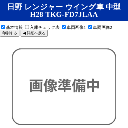
日野 レンジャー ウイング車 中型
H28 TKG-FD7JLAA
基本情報
入庫チェック表
車両画像1
車両画像2
印刷する
◀ 詳細へ戻る