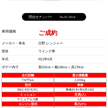
問合せナンバー
No.01-3014
ご成約
車両価格
メーカー・車名
日野 レンジャー
形状
ウイング車
年式
H22年6月
ボデー内寸
長626cm × 幅240cm × 高230cm
走行距離
最大積載量
734千km
2,450kg
型式
車検
BKG-FD7JLYG
車検付 R1年6月14日
定員(人)
ミッション
2人
マニュアル 6速
エンジン型式
馬力(PS)