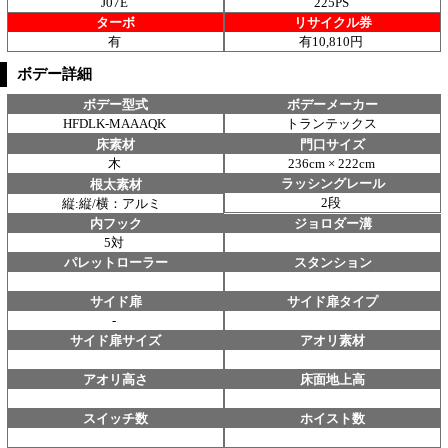
J07E
225PS
ターボ
リサイクル券
有
有10,810円
ボデー詳細
ボデー型式
ボデーメーカー
HFDLK-MAAAQK
トランテックス
床素材
門口サイズ
木
236cm × 222cm
ラッシングレール
根太素材
2段
縦:縦/横：アルミ
内フック
ジョロダー溝
5対
パレットローラー
スタンション
サイド扉
サイド扉タイプ
-
サイド扉サイズ
アオリ素材
アオリ高さ
床面地上高
スイッチ数
ホイスト数