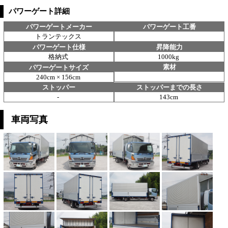
パワーゲート詳細
パワーゲートメーカー
パワーゲート工番
トランテックス
パワーゲート仕様
昇降能力
格納式
1000kg
素材
パワーゲートサイズ
240cm × 156cm
ストッパー
ストッパーまでの長さ
-
143cm
車両写真