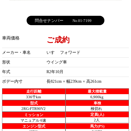
問合せナンバー
No.01-7199
ご成約
車両価格
メーカー・車名
いすゞ フォワード
形状
ウイング車
年式
R2年10月
ボデー内寸
長821cm × 幅239cm × 高261cm
走行距離
最大積載量
336千km
6,900kg
型式
車検
2RG-FTR90V2
検切れ
定員(人)
ミッション
2人
マニュアル 6速
エンジン型式
馬力(PS)