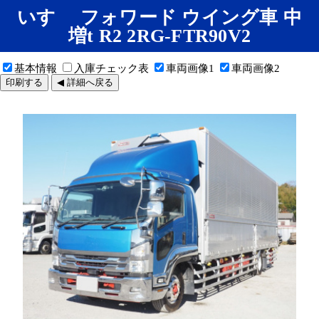
いすゞ フォワード ウイング車 中
増t R2 2RG-FTR90V2
基本情報
入庫チェック表
車両画像1
車両画像2
印刷する
◀ 詳細へ戻る