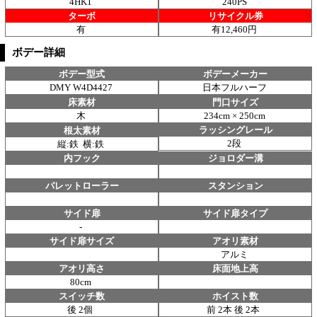
4HK1
240PS
ターボ
リサイクル券
有
有12,460円
ボデー詳細
ボデー型式
ボデーメーカー
DMY W4D4427
日本フルハーフ
床素材
門口サイズ
木
234cm × 250cm
ラッシングレール
根太素材
2段
縦:鉄 横:鉄
内フック
ジョロダー溝
パレットローラー
スタンション
サイド扉
サイド扉タイプ
-
サイド扉サイズ
アオリ素材
アルミ
アオリ高さ
床面地上高
80cm
スイッチ数
ホイスト数
後 2個
前 2本 後 2本