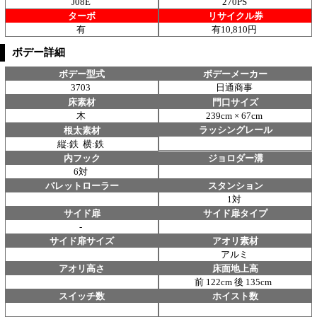
J08E
270PS
ターボ
リサイクル券
有
有10,810円
ボデー詳細
ボデー型式
ボデーメーカー
3703
日通商事
床素材
門口サイズ
木
239cm × 67cm
ラッシングレール
根太素材
縦:鉄 横:鉄
内フック
ジョロダー溝
6対
パレットローラー
スタンション
1対
サイド扉
サイド扉タイプ
-
サイド扉サイズ
アオリ素材
アルミ
アオリ高さ
床面地上高
前 122cm 後 135cm
スイッチ数
ホイスト数