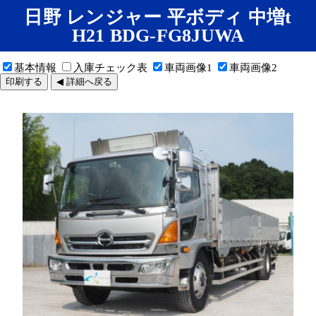
日野 レンジャー 平ボディ 中増t
H21 BDG-FG8JUWA
基本情報
入庫チェック表
車両画像1
車両画像2
印刷する
◀ 詳細へ戻る