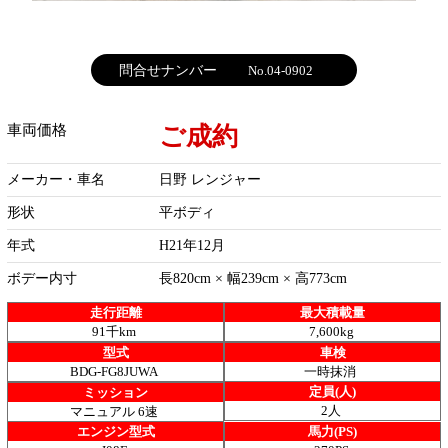
問合せナンバー
No.04-0902
ご成約
車両価格
メーカー・車名
日野 レンジャー
形状
平ボディ
年式
H21年12月
ボデー内寸
長820cm × 幅239cm × 高773cm
走行距離
最大積載量
91千km
7,600kg
型式
車検
BDG-FG8JUWA
一時抹消
定員(人)
ミッション
2人
マニュアル 6速
エンジン型式
馬力(PS)