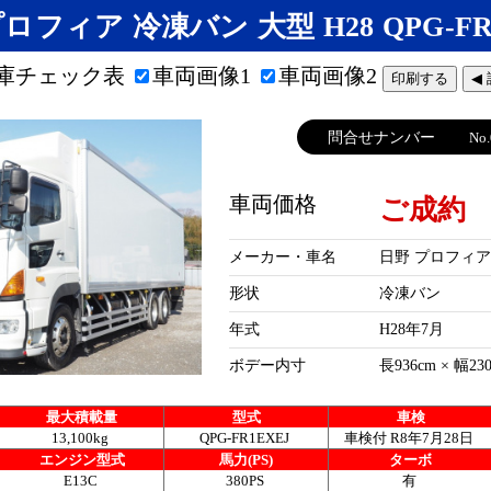
ロフィア 冷凍バン 大型 H28 QPG-FR
庫チェック表
車両画像1
車両画像2
印刷する
◀
問合せナンバー
No.
車両価格
ご成約
メーカー・車名
日野 プロフィ
形状
冷凍バン
年式
H28年7月
ボデー内寸
長936cm × 幅23
最大積載量
型式
車検
13,100kg
QPG-FR1EXEJ
車検付 R8年7月28日
エンジン型式
馬力(PS)
ターボ
E13C
380PS
有