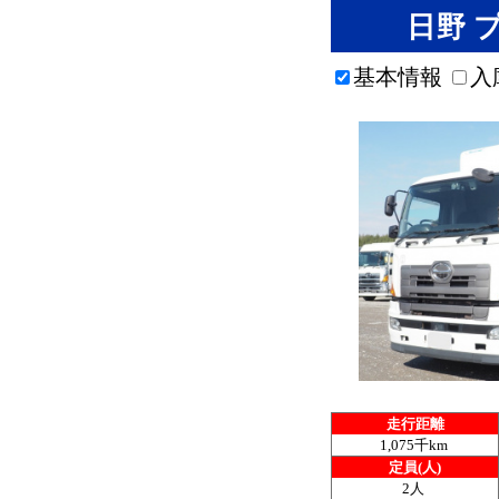
日野 プ
基本情報
入
走行距離
1,075千km
定員(人)
2人