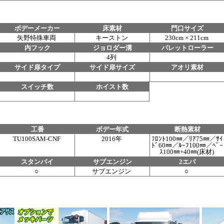
ボデーメーカー
床素材
門口サイズ
矢野特殊車両
キーストン
230cm × 211cm
内フック
ジョロダー溝
パレットローラー
4列
サイド扉タイプ
サイド扉サイズ
アオリ素材
スイッチ数
ホイスト数
工番
ボデー年式
断熱素材
TU100SAM-CNF
2016年
ﾌﾛﾝﾄ100㎜／ﾘｱ75㎜／ｻｲ
ﾄﾞ60㎜／ﾙｰﾌ100㎜／ﾍﾞｰ
ｽ100㎜+40㎜(床材)
スタンバイ
サブエンジン
2エパ
○
サブエンジン
○