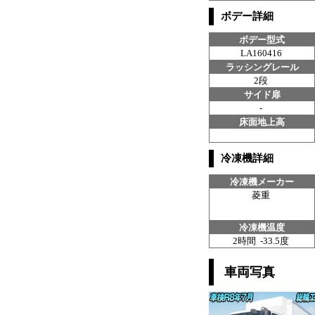
ボデー詳細
ボデー型式
LA160416
ラッシングレール
2段
サイド扉
-
床面地上高
冷凍機詳細
冷凍機メーカー
菱重
冷凍機温度
2時間 -33.5度
車両写真