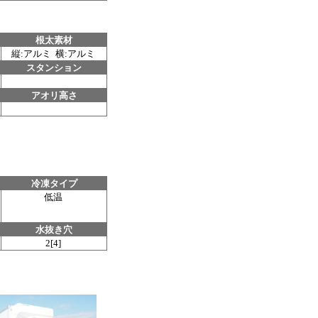
根太素材
縦:アルミ 横:アルミ
スタンション
アオリ高さ
冷凍タイプ
低温
水抜き穴
2[4]