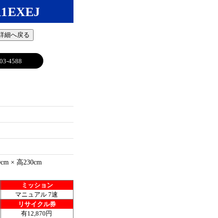
1EXEJ
 詳細へ戻る
03-4588
ア
0cm × 高230cm
ミッション
マニュアル 7速
リサイクル券
有12,870円