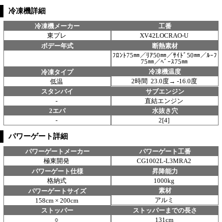
冷凍機詳細
冷凍機メーカー
工番
東プレ
XV42LOCRAO-U
ボデー年式
断熱素材
ﾌﾛﾝﾄ75㎜／ﾘｱ50㎜／ｻｲﾄﾞ50㎜／ﾙｰﾌ
75㎜／ﾍﾞｰｽ75㎜
冷凍機温度
冷凍タイプ
2時間 23.0度→ -16.0度
低温
スタンバイ
サブエンジン
-
直結エンジン
2エパ
水抜き穴
-
2[4]
パワーゲート詳細
パワーゲートメーカー
パワーゲート工番
極東開発
CG1002L-L3MRA2
パワーゲート仕様
昇降能力
格納式
1000kg
素材
パワーゲートサイズ
アルミ
158cm × 200cm
ストッパー
ストッパーまでの長さ
○
131cm