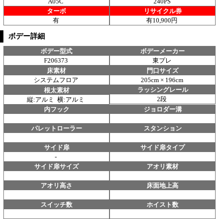
A05C
240PS
ターボ
リサイクル券
有
有10,900円
ボデー詳細
ボデー型式
ボデーメーカー
F206373
東プレ
床素材
門口サイズ
システムフロア
205cm × 196cm
ラッシングレール
根太素材
2段
縦:アルミ 横:アルミ
内フック
ジョロダー溝
パレットローラー
スタンション
サイド扉
サイド扉タイプ
-
サイド扉サイズ
アオリ素材
アオリ高さ
床面地上高
スイッチ数
ホイスト数