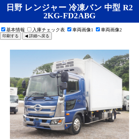
日野 レンジャー 冷凍バン 中型 R2
2KG-FD2ABG
基本情報
入庫チェック表
車両画像1
車両画像2
印刷する
◀ 詳細へ戻る