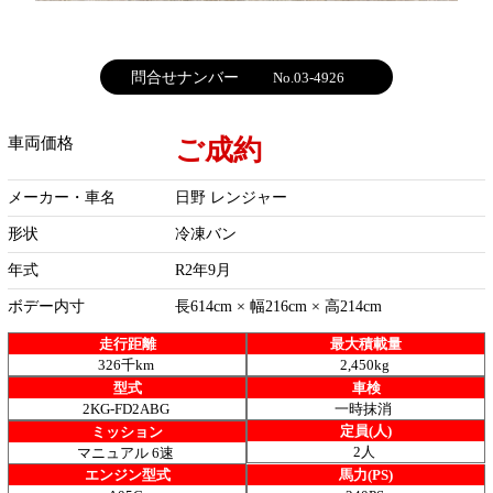
問合せナンバー
No.03-4926
ご成約
車両価格
メーカー・車名
日野 レンジャー
形状
冷凍バン
年式
R2年9月
ボデー内寸
長614cm × 幅216cm × 高214cm
走行距離
最大積載量
326千km
2,450kg
型式
車検
2KG-FD2ABG
一時抹消
定員(人)
ミッション
2人
マニュアル 6速
エンジン型式
馬力(PS)