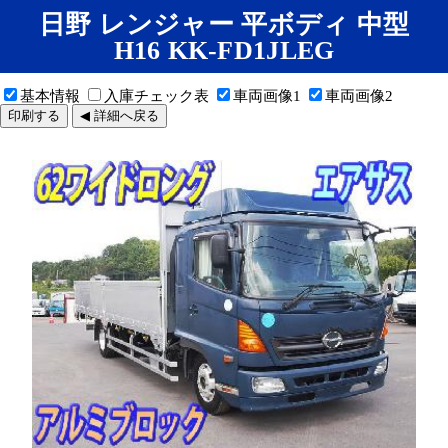
日野 レンジャー 平ボディ 中型
H16 KK-FD1JLEG
基本情報
入庫チェック表
車両画像1
車両画像2
印刷する
◀ 詳細へ戻る