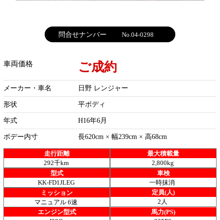
問合せナンバー
No.04-0298
ご成約
車両価格
メーカー・車名
日野 レンジャー
形状
平ボディ
年式
H16年6月
ボデー内寸
長620cm × 幅239cm × 高68cm
走行距離
最大積載量
292千km
2,800kg
型式
車検
KK-FD1JLEG
一時抹消
定員(人)
ミッション
2人
マニュアル 6速
エンジン型式
馬力(PS)