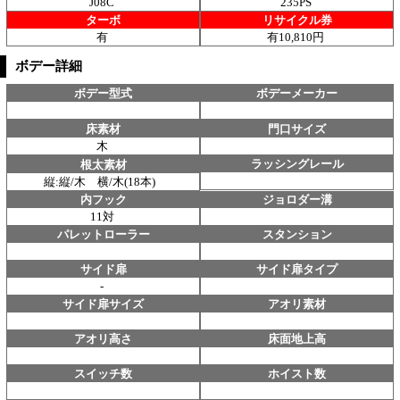
J08C
235PS
ターボ
リサイクル券
有
有10,810円
ボデー詳細
ボデー型式
ボデーメーカー
床素材
門口サイズ
木
ラッシングレール
根太素材
縦:縦/木 横/木(18本)
内フック
ジョロダー溝
11対
パレットローラー
スタンション
サイド扉
サイド扉タイプ
-
サイド扉サイズ
アオリ素材
アオリ高さ
床面地上高
スイッチ数
ホイスト数