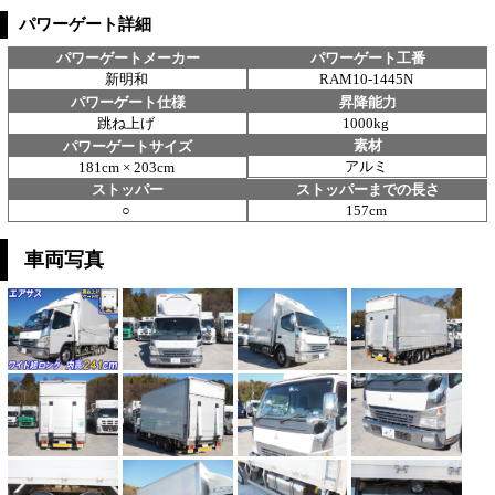
パワーゲート詳細
パワーゲートメーカー
パワーゲート工番
新明和
RAM10-1445N
パワーゲート仕様
昇降能力
跳ね上げ
1000kg
素材
パワーゲートサイズ
アルミ
181cm × 203cm
ストッパー
ストッパーまでの長さ
○
157cm
車両写真