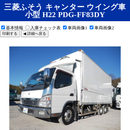
三菱ふそう キャンター ウイング車
小型 H22 PDG-FF83DY
基本情報
入庫チェック表
車両画像1
車両画像2
印刷する
◀ 詳細へ戻る