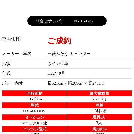
問合せナンバー
No.01-4749
ご成約
車両価格
メーカー・車名
三菱ふそう キャンター
形状
ウイング車
年式
H22年9月
ボデー内寸
長521cm × 幅209cm × 高241cm
走行距離
最大積載量
205千km
2,750kg
型式
車検
PDG-FF83DY
一時抹消
定員(人)
ミッション
3人
マニュアル 6速
エンジン型式
馬力(PS)