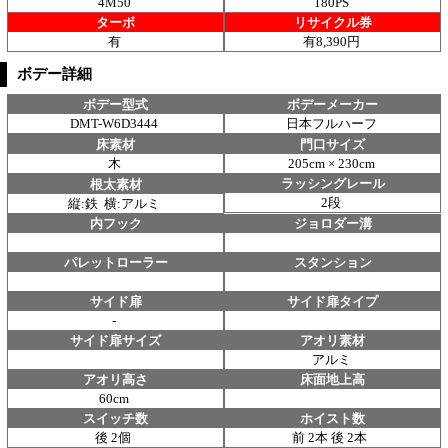
4M50
180PS
ターボ
リサイクル券
有
有8,390円
ボデー詳細
ボデー型式
ボデーメーカー
DMT-W6D3444
日本フルハーフ
床素材
門口サイズ
木
205cm × 230cm
ラッシングレール
根太素材
2段
縦:鉄 横:アルミ
内フック
ジョロダー溝
パレットローラー
スタンション
サイド扉
サイド扉タイプ
-
サイド扉サイズ
アオリ素材
アルミ
アオリ高さ
床面地上高
60cm
スイッチ数
ホイスト数
後 2個
前 2本 後 2本