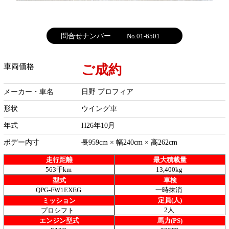
問合せナンバー
No.01-6501
ご成約
車両価格
メーカー・車名
日野 プロフィア
形状
ウイング車
年式
H26年10月
ボデー内寸
長959cm × 幅240cm × 高262cm
走行距離
最大積載量
563千km
13,400kg
型式
車検
QPG-FW1EXEG
一時抹消
定員(人)
ミッション
2人
プロシフト
エンジン型式
馬力(PS)