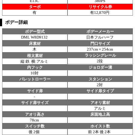
E13C
380PS
ターボ
リサイクル券
有
有12,870円
ボデー詳細
ボデー型式
ボデーメーカー
DML W8D9132
日本フルハーフ
床素材
門口サイズ
木
237cm × 254cm
ラッシングレール
根太素材
2段
縦:鉄 横:アルミ
内フック
ジョロダー溝
10対
パレットローラー
スタンション
2対
サイド扉
サイド扉タイプ
-
サイド扉サイズ
アオリ素材
アルミ
アオリ高さ
床面地上高
78cm
スイッチ数
ホイスト数
後 2個
前 2本 後 2本