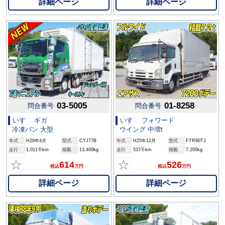
詳細ページ
詳細ページ
03-5005
01-8258
問合番号
問合番号
いすゞ ギガ
いすゞ フォワード
冷凍バン 大型
ウイング 中増t
年式
H29年4月
型式
CYJ77B
年式
H25年12月
型式
FTR90T2
走行
1,011千km
積載
13,400kg
走行
537千km
積載
7,200kg
☆
☆
614
526
税込
万円
税込
万円
詳細ページ
詳細ページ