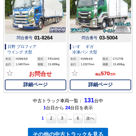
01-8264
03-5004
問合番号
問合番号
日野 プロフィア
いすゞ ギガ
ウイング 大型
冷凍バン 大型
年式
H29年9月
型式
FR1AHG
年式
H29年4月
型式
CYJ77B
走行
1,040千km
積載
13,400kg
走行
1,032千km
積載
13,400kg
☆
☆
570
お問合せ
税込
万円
詳細ページ
詳細ページ
131
中古トラック車両一覧：
台中
1
台目から
24
台目を表示
...
1
2
3
6
次へ
その他の中古トラックを見る