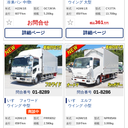
冷凍バン 中増t
ウイング 大型
年式
H22年3月
型式
GC7JKYA
年式
H24年1月
型式
CYJ77A
走行
607千km
積載
5,200kg
走行
850千km
積載
13,700kg
☆
☆
361
お問合せ
税込
万円
詳細ページ
詳細ページ
01-8289
01-8286
問合番号
問合番号
いすゞ フォワード
いすゞ エルフ
ウイング 中型
ウイング 小型
商談中
年式
H26年1月
型式
FRR90S2
年式
H29年5月
型式
NPR85AN
走行
658千km
積載
2,590kg
走行
316千km
積載
3,000kg