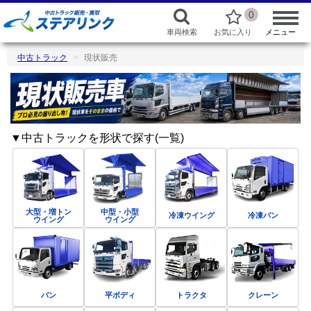
0
車両検索
お気に入り
メニュー
中古トラック
現状販売
▼中古トラックを形状で探す(一覧)
大型・増トン
中型・小型
冷凍ウイング
冷凍バン
ウイング
ウイング
バン
平ボディ
トラクタ
クレーン