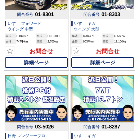
01-8301
01-8303
問合番号
問合番号
いすゞ フォワード
いすゞ ギガ
ウイング 中型
ウイング 大型
年式
R1年10月
型式
FRR90T2
年式
R3年7月
型式
CYJ77C
走行
747千km
積載
2,700kg
走行
955千km
積載
13,100kg
☆
☆
お問合せ
お問合せ
詳細ページ
詳細ページ
03-5026
01-8287
問合番号
問合番号
日野 レンジャープロ
いすゞ ギガ