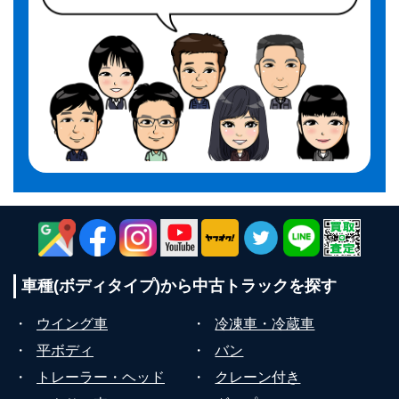
車種(ボディタイプ)から
中古トラックを探す
・
ウイング車
・
冷凍車・冷蔵車
・
平ボディ
・
バン
・
トレーラー・ヘッド
・
クレーン付き