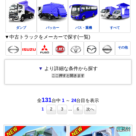
ダンプ
パッカー
バス・重機
すべて
▼中古トラックをメーカーで探す(一覧)
その他
▼
より詳細な条件から探す
ここ押すと開きます
131
全
台中
1
～
24
台目を表示
...
1
2
3
6
次へ