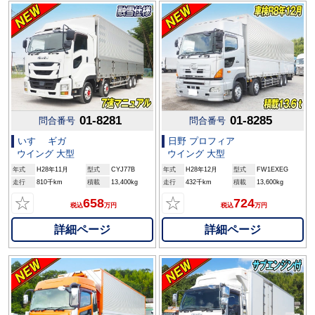
01-8281
01-8285
問合番号
問合番号
いすゞ ギガ
日野 プロフィア
ウイング 大型
ウイング 大型
年式
H28年11月
型式
CYJ77B
年式
H28年12月
型式
FW1EXEG
走行
810千km
積載
13,400kg
走行
432千km
積載
13,600kg
☆
☆
658
724
税込
万円
税込
万円
詳細ページ
詳細ページ