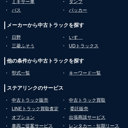
・
ミキサー車
・
ダンプ
・
バス
・
パッカー
メーカーから
中古トラックを探す
・
日野
・
いすゞ
・
三菱ふそう
・
UDトラックス
他の条件から
中古トラックを探す
・
型式一覧
・
キーワード一覧
ステアリンクの
サービス
・
中古トラック販売
・
中古トラック買取
・
LINEトラック買取査定
・
委託販売
・
オプション
・
出張商談サービス
・
車両ご提案サービス
・
レンタカー・短期リース