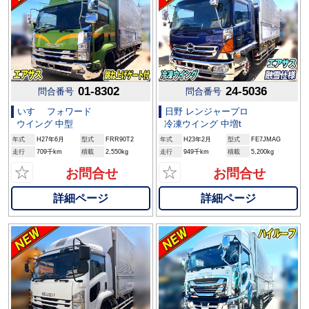
01-8302
24-5036
問合番号
問合番号
いすゞ フォワード
日野 レンジャープロ
ウイング 中型
冷凍ウイング 中増t
年式
H27年6月
型式
FRR90T2
年式
H23年2月
型式
FE7JMAG
走行
709千km
積載
2,550kg
走行
949千km
積載
5,200kg
☆
☆
お問合せ
お問合せ
詳細ページ
詳細ページ