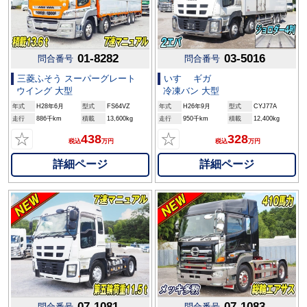
01-8282
03-5016
問合番号
問合番号
三菱ふそう スーパーグレート
いすゞ ギガ
ウイング 大型
冷凍バン 大型
年式
H28年6月
型式
FS64VZ
年式
H26年9月
型式
CYJ77A
走行
886千km
積載
13,600kg
走行
950千km
積載
12,400kg
☆
☆
438
328
税込
万円
税込
万円
詳細ページ
詳細ページ
07-1081
07-1083
問合番号
問合番号