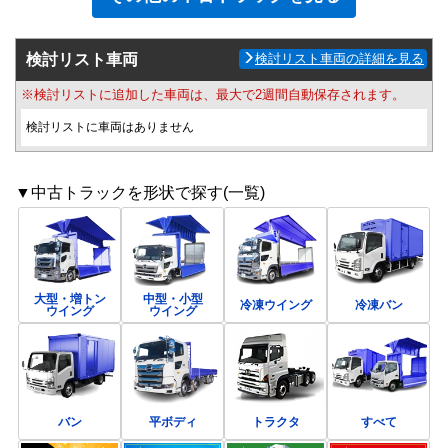
検討リスト車両
検討リスト車両の詳細を見る
※検討リストに追加した車両は、最大で2週間自動保存されます。
検討リストに車両はありません
▼中古トラックを形状で探す(一覧)
大型・増トン
中型・小型
冷凍ウイング
冷凍バン
ウイング
ウイング
バン
平ボディ
トラクタ
すべて