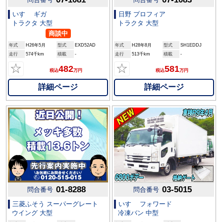
いすゞ ギガ
日野 プロフィア
トラクタ 大型
トラクタ 大型
商談中
年式
H26年5月
型式
EXD52AD
年式
H28年8月
型式
SH1EDDJ
走行
574千km
積載
-
走行
513千km
積載
-
☆
☆
482
581
税込
万円
税込
万円
詳細ページ
詳細ページ
01-8288
03-5015
問合番号
問合番号
三菱ふそう スーパーグレート
いすゞ フォワード
ウイング 大型
冷凍バン 中型