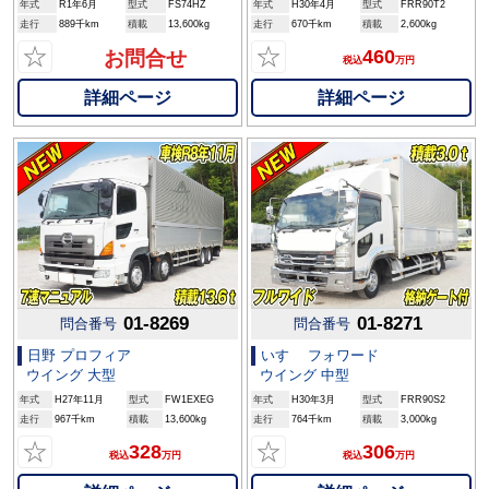
年式
R1年6月
型式
FS74HZ
年式
H30年4月
型式
FRR90T2
走行
889千km
積載
13,600kg
走行
670千km
積載
2,600kg
☆
☆
460
お問合せ
税込
万円
詳細ページ
詳細ページ
01-8269
01-8271
問合番号
問合番号
日野 プロフィア
いすゞ フォワード
ウイング 大型
ウイング 中型
年式
H27年11月
型式
FW1EXEG
年式
H30年3月
型式
FRR90S2
走行
967千km
積載
13,600kg
走行
764千km
積載
3,000kg
☆
☆
328
306
税込
万円
税込
万円