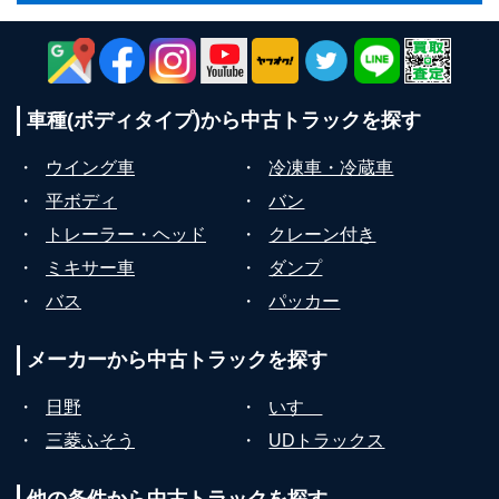
車種(ボディタイプ)から
中古トラックを探す
・
ウイング車
・
冷凍車・冷蔵車
・
平ボディ
・
バン
・
トレーラー・ヘッド
・
クレーン付き
・
ミキサー車
・
ダンプ
・
バス
・
パッカー
メーカーから
中古トラックを探す
・
日野
・
いすゞ
・
三菱ふそう
・
UDトラックス