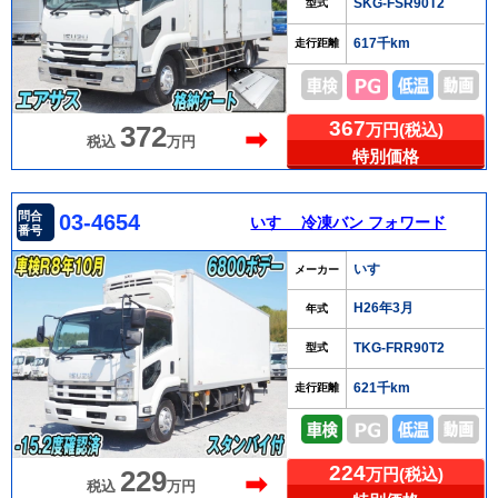
SKG-FSR90T2
型式
617千km
走行距離
367
万円(税込)
372
➡
税込
万円
特別価格
問合
03-4654
いすゞ 冷凍バン フォワード
番号
いすゞ
メーカー
H26年3月
年式
TKG-FRR90T2
型式
621千km
走行距離
224
万円(税込)
229
➡
税込
万円