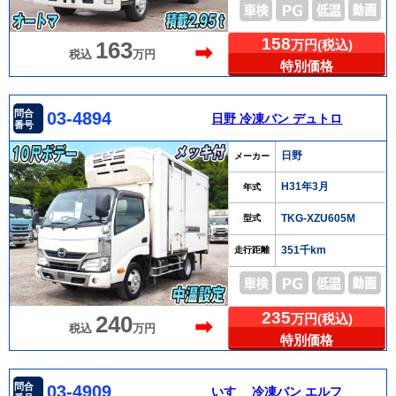
158
万円(税込)
163
➡
税込
万円
特別価格
問合
03-4894
日野 冷凍バン デュトロ
番号
日野
メーカー
H31年3月
年式
TKG-XZU605M
型式
351千km
走行距離
235
万円(税込)
240
➡
税込
万円
特別価格
問合
03-4909
いすゞ 冷凍バン エルフ