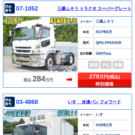
問合
07-1052
三菱ふそう トラクタ スーパーグレート
番号
三菱ふそう
メーカー
H27年6月
年式
QPG-FP64VDR
型式
509千km
走行距離
279
万円(税込)
284
➡
税込
万円
特別価格
問合
03-4868
いすゞ 冷凍バン フォワード
番号
いすゞ
メーカー
H28年2月
年式