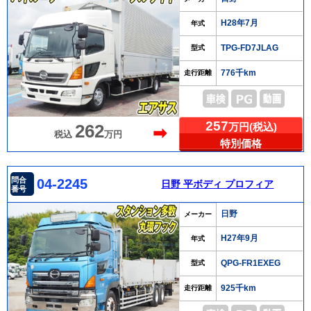
H28年7月
年式
TPG-FD7JLAG
型式
776千km
走行距離
257
万円(税込)
262
➡
税込
万円
特別価格
問合
04-2245
日野 平ボディ プロフィア
番号
日野
メーカー
H27年9月
年式
QPG-FR1EXEG
型式
925千km
走行距離