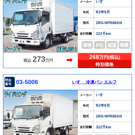
いすゞ
メーカー
R2年9月
年式
2RG-NPR88AN
型式
322千km
走行距離
268
万円(税込)
273
➡
税込
万円
特別価格
問合
03-5006
いすゞ 冷凍バン エルフ
番号
いすゞ
メーカー
R2年9月
年式
2RG-NPR88AN
型式
322千km
走行距離