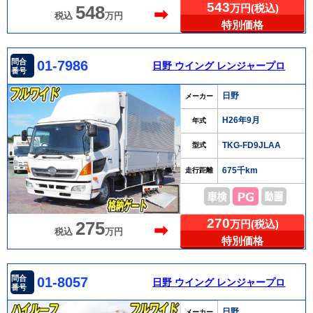
543
万円(税込)
548
➡
税込
万円
特別価格
問合
01-7986
日野 ウイング レンジャープロ
番号
日野
メーカー
H26年9月
年式
TKG-FD9JLAA
型式
675千km
走行距離
270
万円(税込)
275
➡
税込
万円
特別価格
問合
01-8057
日野 ウイング レンジャープロ
番号
日野
メーカー