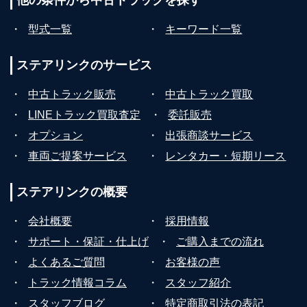
他の条件から
中古トラックを探す
・
型式一覧
・
キーワード一覧
ステアリンクの
サービス
・
中古トラック販売
・
中古トラック買取
・
LINEトラック買取査定
・
委託販売
・
オプション
・
出張商談サービス
・
車両ご提案サービス
・
レンタカー・短期リース
ステアリンクの
概要
・
会社概要
・
採用情報
・
サポート・保証・仕上げ
・
ご購入までの流れ
・
よくあるご質問
・
お客様の声
・
トラック情報コラム
・
スタッフ紹介
・
スタッフブログ
・
特定商取引法の表記