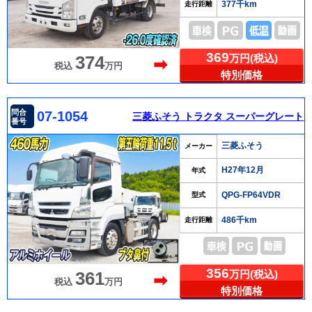
377千km
走行距離
369
万円(税込)
374
➡
税込
万円
特別価格
問合
07-1054
三菱ふそう トラクタ スーパーグレート
番号
三菱ふそう
メーカー
H27年12月
年式
QPG-FP64VDR
型式
486千km
走行距離
356
万円(税込)
361
➡
税込
万円
特別価格