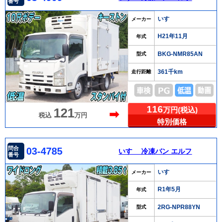
番号
いすゞ
メーカー
H21年11月
年式
BKG-NMR85AN
型式
361千km
走行距離
116
万円(税込)
121
➡
税込
万円
特別価格
問合
03-4785
いすゞ 冷凍バン エルフ
番号
いすゞ
メーカー
R1年5月
年式
2RG-NPR88YN
型式