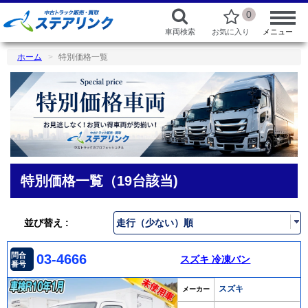
0
車両検索
お気に入り
メニュー
ホーム
特別価格一覧
特別価格一覧（19台該当)
並び替え :
問合
03-4666
スズキ 冷凍バン
番号
スズキ
メーカー