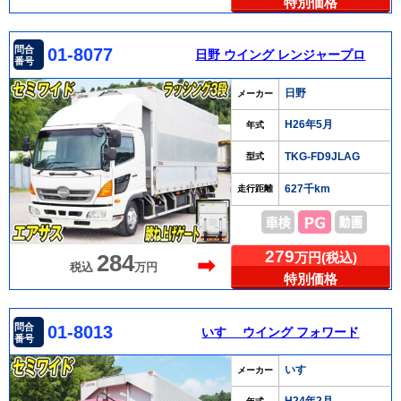
特別価格
問合
01-8077
日野 ウイング レンジャープロ
番号
日野
メーカー
H26年5月
年式
TKG-FD9JLAG
型式
627千km
走行距離
279
万円(税込)
284
➡
税込
万円
特別価格
問合
01-8013
いすゞ ウイング フォワード
番号
いすゞ
メーカー