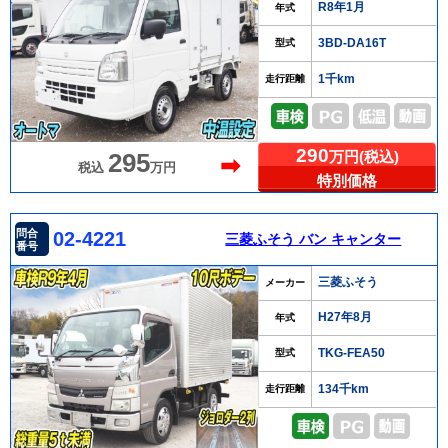
R8年1月
年式
3BD-DA16T
型式
1千km
走行距離
290
万円(税込)
295
➡
税込
万円
特別価格
問合
02-4221
三菱ふそう バン キャンター
番号
三菱ふそう
メーカー
H27年8月
年式
TKG-FEA50
型式
134千km
走行距離