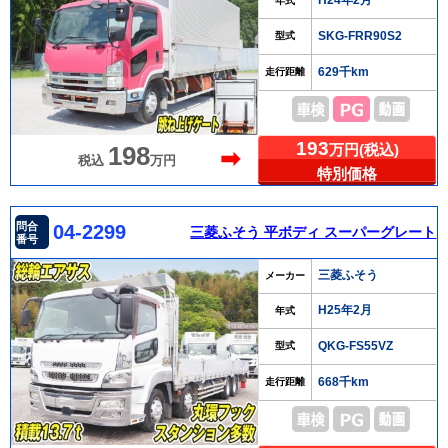
H24年2月
年式
SKG-FRR90S2
型式
629千km
走行距離
193
万円(税込)
198
➡
税込
万円
特別価格
問合
04-2299
三菱ふそう 平ボディ スーパーグレート
番号
三菱ふそう
メーカー
H25年2月
年式
QKG-FS55VZ
型式
668千km
走行距離