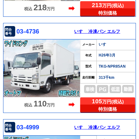
213
万円(税込)
218
➡
税込
万円
特別価格
問合
03-4736
いすゞ 冷凍バン エルフ
番号
いすゞ
メーカー
H26年3月
年式
TKG-NPR85AN
型式
313千km
走行距離
105
万円(税込)
110
➡
税込
万円
特別価格
問合
03-4999
いすゞ 冷凍バン エルフ
番号