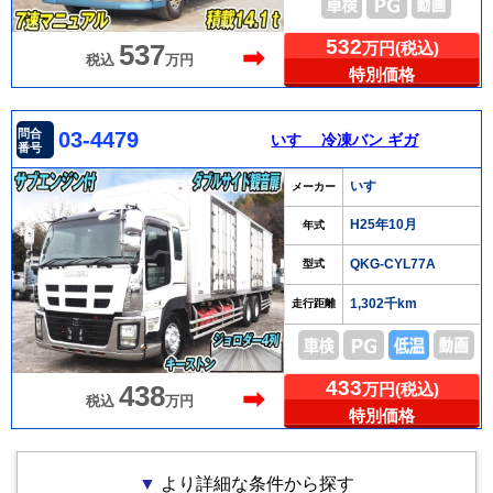
532
万円(税込)
537
➡
税込
万円
特別価格
問合
03-4479
いすゞ 冷凍バン ギガ
番号
いすゞ
メーカー
H25年10月
年式
QKG-CYL77A
型式
1,302千km
走行距離
433
万円(税込)
438
➡
税込
万円
特別価格
▼
より詳細な条件から探す