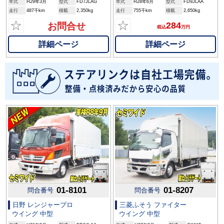
年式
H29年3月
型式
FD7JLAG
年式
H28年6月
型式
FD9JLAA
走行
487千km
積載
2,350kg
走行
755千km
積載
2,650kg
☆
☆
284
お問合せ
税込
万円
詳細ページ
詳細ページ
01-8101
01-8207
問合番号
問合番号
日野 レンジャープロ
三菱ふそう ファイター
ウイング 中型
ウイング 中型