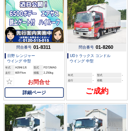
01-8311
01-8260
問合番号
問合番号
日野 レンジャー
UDトラックス コンドル
ウイング 中型
ウイング 中型
年式
H29年1月
型式
FD7JMAG
走行
605千km
積載
2,250kg
年式
-
型式
-
☆
お問合せ
走行
-
積載
-
ご成約
詳細ページ