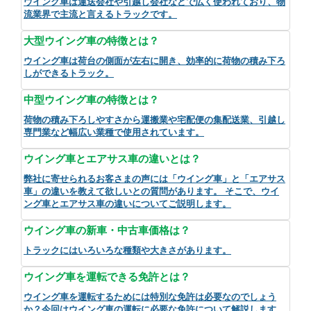
ウイング車は運送会社や引越し会社などで広く使われており、物
流業界で主流と言えるトラックです。
大型ウイング車の特徴とは？
ウイング車は荷台の側面が左右に開き、効率的に荷物の積み下ろ
しができるトラック。
中型ウイング車の特徴とは？
荷物の積み下ろしやすさから運搬業や宅配便の集配送業、引越し
専門業など幅広い業種で使用されています。
ウイング車とエアサス車の違いとは？
弊社に寄せられるお客さまの声には「ウイング車」と「エアサス
車」の違いを教えて欲しいとの質問があります。 そこで、ウイ
ング車とエアサス車の違いについてご説明します。
ウイング車の新車・中古車価格は？
トラックにはいろいろな種類や大きさがあります。
ウイング車を運転できる免許とは？
ウイング車を運転するためには特別な免許は必要なのでしょう
か？今回はウイング車の運転に必要な免許について解説します。