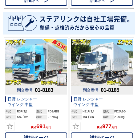
詳細ページ
詳細ページ
01-8183
01-8185
問合番号
問合番号
日野 レンジャー
日野 レンジャー
ウイング 中型
ウイング 中型
年式
R3年3月
型式
FD2ABG
年式
H31年3月
型式
FD2ABG
走行
634千km
積載
2,150kg
走行
184千km
積載
2,250kg
☆
☆
691
977
税込
万円
税込
万円
詳細ページ
詳細ページ