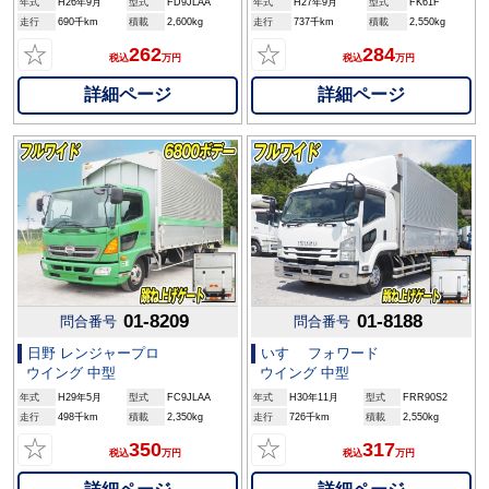
年式
H26年9月
型式
FD9JLAA
年式
H27年9月
型式
FK61F
走行
690千km
積載
2,600kg
走行
737千km
積載
2,550kg
☆
☆
262
284
税込
万円
税込
万円
詳細ページ
詳細ページ
01-8209
01-8188
問合番号
問合番号
日野 レンジャープロ
いすゞ フォワード
ウイング 中型
ウイング 中型
年式
H29年5月
型式
FC9JLAA
年式
H30年11月
型式
FRR90S2
走行
498千km
積載
2,350kg
走行
726千km
積載
2,550kg
☆
☆
350
317
税込
万円
税込
万円