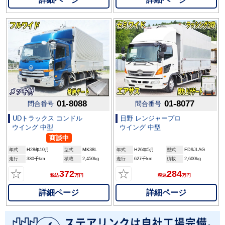
01-8088
01-8077
問合番号
問合番号
UDトラックス コンドル
日野 レンジャープロ
ウイング 中型
ウイング 中型
商談中
年式
H28年10月
型式
MK38L
年式
H26年5月
型式
FD9JLAG
走行
330千km
積載
2,450kg
走行
627千km
積載
2,600kg
☆
☆
372
284
税込
万円
税込
万円
詳細ページ
詳細ページ