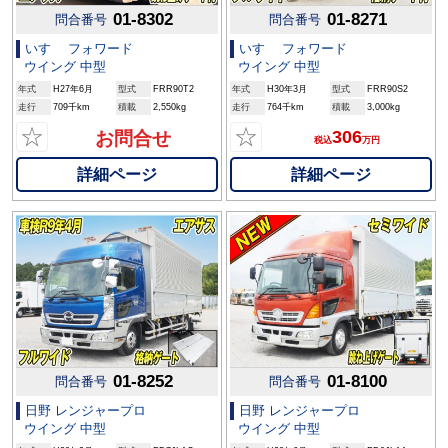
01-8302
01-8271
問合番号
問合番号
いすゞ フォワード
いすゞ フォワード
ウイング 中型
ウイング 中型
年式
H27年6月
型式
FRR90T2
年式
H30年3月
型式
FRR90S2
走行
709千km
積載
2,550kg
走行
764千km
積載
3,000kg
☆
☆
306
お問合せ
税込
万円
詳細ページ
詳細ページ
01-8252
01-8100
問合番号
問合番号
日野 レンジャープロ
日野 レンジャープロ
ウイング 中型
ウイング 中型