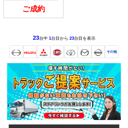
ご成約
23
台中
1
台目から
23
台目を表示
その他