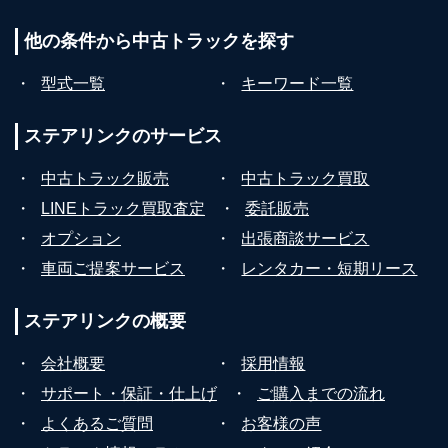
他の条件から
中古トラックを探す
・
型式一覧
・
キーワード一覧
ステアリンクの
サービス
・
中古トラック販売
・
中古トラック買取
・
LINEトラック買取査定
・
委託販売
・
オプション
・
出張商談サービス
・
車両ご提案サービス
・
レンタカー・短期リース
ステアリンクの
概要
・
会社概要
・
採用情報
・
サポート・保証・仕上げ
・
ご購入までの流れ
・
よくあるご質問
・
お客様の声