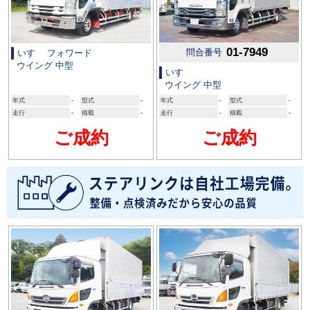
01-7949
問合番号
いすゞ フォワード
ウイング 中型
いすゞ
ウイング 中型
年式
-
型式
-
年式
-
型式
-
走行
-
積載
-
走行
-
積載
-
ご成約
ご成約