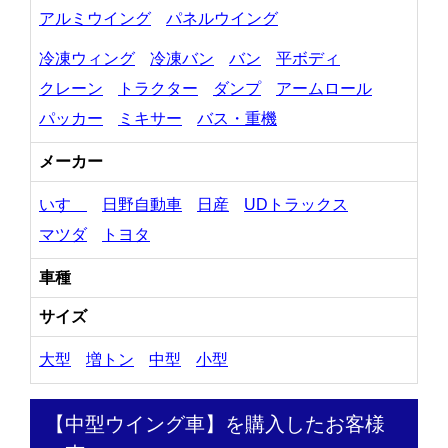
アルミウイング
パネルウイング
冷凍ウィング
冷凍バン
バン
平ボディ
クレーン
トラクター
ダンプ
アームロール
パッカー
ミキサー
バス・重機
メーカー
いすゞ
日野自動車
日産
UDトラックス
マツダ
トヨタ
車種
サイズ
大型
増トン
中型
小型
【中型ウイング車】を購入したお客様