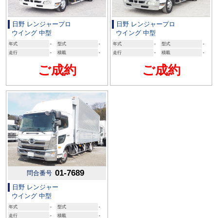
日野 レンジャープロ
日野 レンジャープロ
ウイング 中型
ウイング 中型
年式
-
型式
-
年式
-
型式
-
走行
-
積載
-
走行
-
積載
-
ご成約
ご成約
01-7689
問合番号
日野 レンジャー
ウイング 中型
年式
-
型式
-
走行
-
積載
-