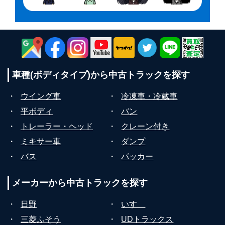
車種(ボディタイプ)から
中古トラックを探す
・
ウイング車
・
冷凍車・冷蔵車
・
平ボディ
・
バン
・
トレーラー・ヘッド
・
クレーン付き
・
ミキサー車
・
ダンプ
・
バス
・
パッカー
メーカーから
中古トラックを探す
・
日野
・
いすゞ
・
三菱ふそう
・
UDトラックス