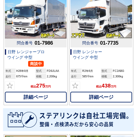
01-7986
01-7735
問合番号
問合番号
日野 レンジャープロ
日野 レンジャー
ウイング 中型
ウイング 中型
商談中
年式
H26年9月
型式
FD9JLAA
年式
R2年6月
型式
FC2ABG
走行
675千km
積載
2,200kg
走行
585千km
積載
2,300kg
☆
☆
275
438
税込
万円
税込
万円
詳細ページ
詳細ページ