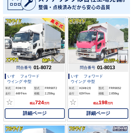
01-8072
01-8013
問合番号
問合番号
いすゞ フォワード
いすゞ フォワード
ウイング 中型
ウイング 中型
年式
R3年7月
型式
FRR90T2
年式
H24年2月
型式
FRR90S2
走行
448千km
積載
2,250kg
走行
629千km
積載
2,650kg
☆
☆
724
198
税込
万円
税込
万円
詳細ページ
詳細ページ