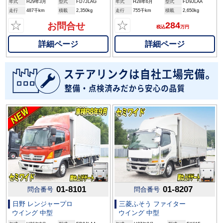
年式
H29年3月
型式
FD7JLAG
年式
H28年6月
型式
FD9JLAA
走行
487千km
積載
2,350kg
走行
755千km
積載
2,650kg
☆
☆
284
お問合せ
税込
万円
詳細ページ
詳細ページ
01-8101
01-8207
問合番号
問合番号
日野 レンジャープロ
三菱ふそう ファイター
ウイング 中型
ウイング 中型