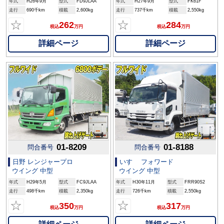
年式
H26年9月
型式
FD9JLAA
年式
H27年9月
型式
FK61F
走行
690千km
積載
2,600kg
走行
737千km
積載
2,550kg
☆
☆
262
284
税込
万円
税込
万円
詳細ページ
詳細ページ
01-8209
01-8188
問合番号
問合番号
日野 レンジャープロ
いすゞ フォワード
ウイング 中型
ウイング 中型
年式
H29年5月
型式
FC9JLAA
年式
H30年11月
型式
FRR90S2
走行
498千km
積載
2,350kg
走行
726千km
積載
2,550kg
☆
☆
350
317
税込
万円
税込
万円