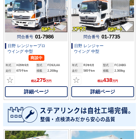
01-7986
01-7735
問合番号
問合番号
日野 レンジャープロ
日野 レンジャー
ウイング 中型
ウイング 中型
商談中
年式
H26年9月
型式
FD9JLAA
年式
R2年6月
型式
FC2ABG
走行
675千km
積載
2,200kg
走行
585千km
積載
2,300kg
☆
☆
275
438
税込
万円
税込
万円
詳細ページ
詳細ページ