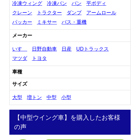
冷凍ウィング
冷凍バン
バン
平ボディ
クレーン
トラクター
ダンプ
アームロール
パッカー
ミキサー
バス・重機
メーカー
いすゞ
日野自動車
日産
UDトラックス
マツダ
トヨタ
車種
サイズ
大型
増トン
中型
小型
【中型ウイング車】を購入したお客様
の声