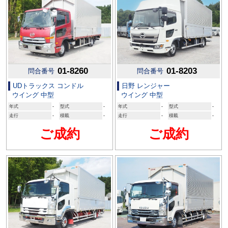
01-8260
01-8203
問合番号
問合番号
UDトラックス コンドル
日野 レンジャー
ウイング 中型
ウイング 中型
年式
-
型式
-
年式
-
型式
-
走行
-
積載
-
走行
-
積載
-
ご成約
ご成約