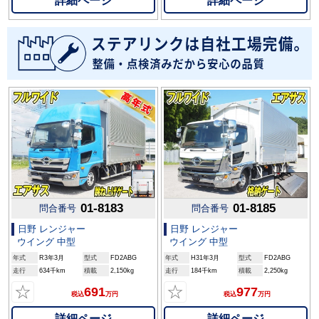
詳細ページ
詳細ページ
01-8183
01-8185
問合番号
問合番号
日野 レンジャー
日野 レンジャー
ウイング 中型
ウイング 中型
年式
R3年3月
型式
FD2ABG
年式
H31年3月
型式
FD2ABG
走行
634千km
積載
2,150kg
走行
184千km
積載
2,250kg
☆
☆
691
977
税込
万円
税込
万円
詳細ページ
詳細ページ