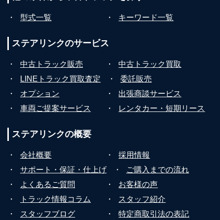
・
型式一覧
・
キーワード一覧
ステアリンクの
サービス
・
中古トラック販売
・
中古トラック買取
・
LINEトラック買取査定
・
委託販売
・
オプション
・
出張商談サービス
・
車両ご提案サービス
・
レンタカー・短期リース
ステアリンクの
概要
・
会社概要
・
採用情報
・
サポート・保証・仕上げ
・
ご購入までの流れ
・
よくあるご質問
・
お客様の声
・
トラック情報コラム
・
スタッフ紹介
・
スタッフブログ
・
特定商取引法の表記