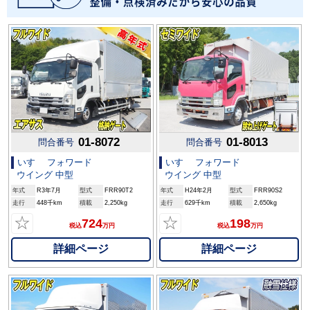
01-8072
01-8013
問合番号
問合番号
いすゞ フォワード
いすゞ フォワード
ウイング 中型
ウイング 中型
年式
R3年7月
型式
FRR90T2
年式
H24年2月
型式
FRR90S2
走行
448千km
積載
2,250kg
走行
629千km
積載
2,650kg
☆
☆
724
198
税込
万円
税込
万円
詳細ページ
詳細ページ