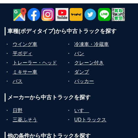
車種(ボディタイプ)から
中古トラックを探す
・
ウイング車
・
冷凍車・冷蔵車
・
平ボディ
・
バン
・
トレーラー・ヘッド
・
クレーン付き
・
ミキサー車
・
ダンプ
・
バス
・
パッカー
メーカーから
中古トラックを探す
・
日野
・
いすゞ
・
三菱ふそう
・
UDトラックス
他の条件から
中古トラックを探す