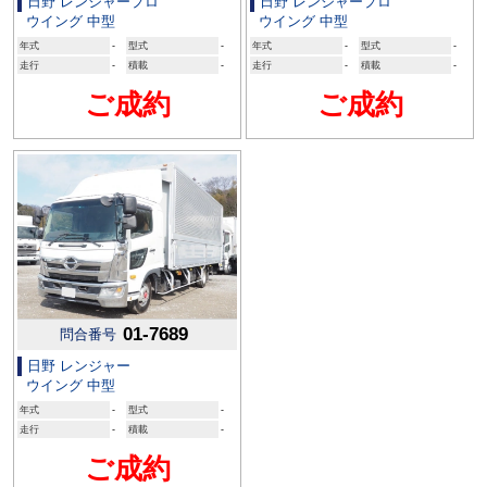
日野 レンジャープロ
日野 レンジャープロ
ウイング 中型
ウイング 中型
年式
-
型式
-
年式
-
型式
-
走行
-
積載
-
走行
-
積載
-
ご成約
ご成約
01-7689
問合番号
日野 レンジャー
ウイング 中型
年式
-
型式
-
走行
-
積載
-
ご成約