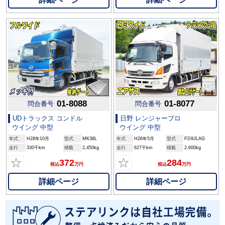
01-8088
01-8077
問合番号
問合番号
UDトラックス コンドル
日野 レンジャープロ
ウイング 中型
ウイング 中型
年式
H28年10月
型式
MK38L
年式
H26年5月
型式
FD9JLAG
走行
330千km
積載
2,450kg
走行
627千km
積載
2,600kg
☆
☆
372
284
税込
万円
税込
万円
詳細ページ
詳細ページ