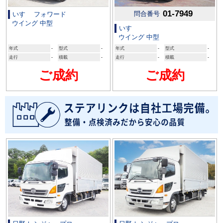
01-7949
問合番号
いすゞ フォワード
ウイング 中型
いすゞ
ウイング 中型
年式
-
型式
-
年式
-
型式
-
走行
-
積載
-
走行
-
積載
-
ご成約
ご成約