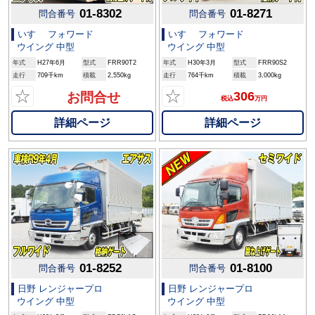
01-8302
01-8271
問合番号
問合番号
いすゞ フォワード
いすゞ フォワード
ウイング 中型
ウイング 中型
年式
H27年6月
型式
FRR90T2
年式
H30年3月
型式
FRR90S2
走行
709千km
積載
2,550kg
走行
764千km
積載
3,000kg
☆
☆
306
お問合せ
税込
万円
詳細ページ
詳細ページ
01-8252
01-8100
問合番号
問合番号
日野 レンジャープロ
日野 レンジャープロ
ウイング 中型
ウイング 中型