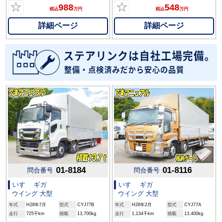
☆
☆
988
548
税込
万円
税込
万円
詳細ページ
詳細ページ
01-8184
01-8116
問合番号
問合番号
いすゞ ギガ
いすゞ ギガ
ウイング 大型
ウイング 大型
年式
H28年7月
型式
CYJ77B
年式
H28年2月
型式
CYJ77A
走行
725千km
積載
13,700kg
走行
1,134千km
積載
13,400kg