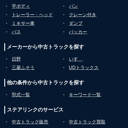
・
平ボディ
・
バン
・
トレーラー・ヘッド
・
クレーン付き
・
ミキサー車
・
ダンプ
・
バス
・
パッカー
メーカーから
中古トラックを探す
・
日野
・
いすゞ
・
三菱ふそう
・
UDトラックス
他の条件から
中古トラックを探す
・
型式一覧
・
キーワード一覧
ステアリンクの
サービス
・
中古トラック販売
・
中古トラック買取