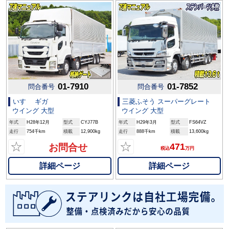
01-7910
01-7852
問合番号
問合番号
いすゞ ギガ
三菱ふそう スーパーグレート
ウイング 大型
ウイング 大型
年式
H28年12月
型式
CYJ77B
年式
H29年3月
型式
FS64VZ
走行
754千km
積載
12,900kg
走行
888千km
積載
13,600kg
☆
☆
471
お問合せ
税込
万円
詳細ページ
詳細ページ