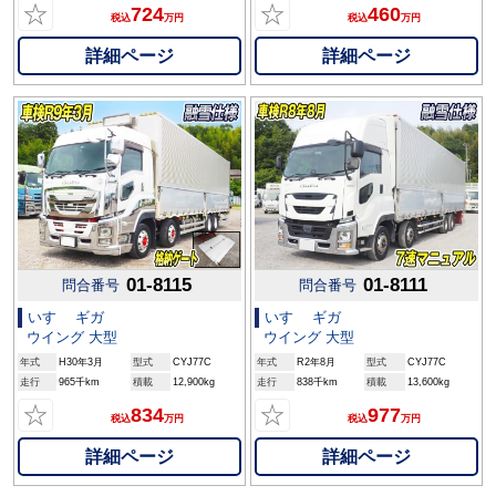
☆
☆
724
460
税込
万円
税込
万円
詳細ページ
詳細ページ
01-8115
01-8111
問合番号
問合番号
いすゞ ギガ
いすゞ ギガ
ウイング 大型
ウイング 大型
年式
H30年3月
型式
CYJ77C
年式
R2年8月
型式
CYJ77C
走行
965千km
積載
12,900kg
走行
838千km
積載
13,600kg
☆
☆
834
977
税込
万円
税込
万円
詳細ページ
詳細ページ