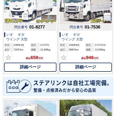
01-8277
01-7536
問合番号
問合番号
いすゞ ギガ
いすゞ ギガ
ウイング 大型
ウイング 大型
年式
H30年3月
型式
CYJ77C
年式
H30年8月
型式
CYJ77CA
走行
719千km
積載
13,400kg
走行
808千km
積載
13,000kg
☆
☆
658
946
税込
万円
税込
万円
詳細ページ
詳細ページ