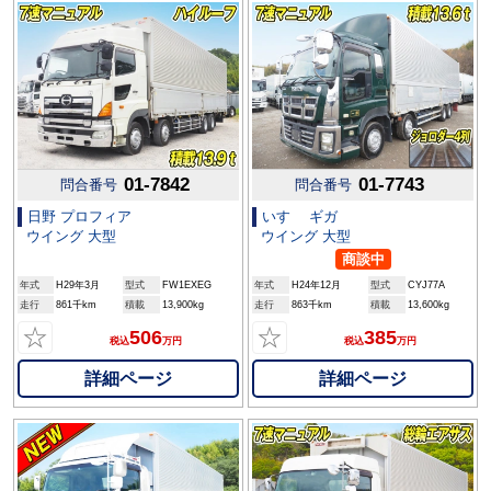
01-7842
01-7743
問合番号
問合番号
日野 プロフィア
いすゞ ギガ
ウイング 大型
ウイング 大型
商談中
年式
H29年3月
型式
FW1EXEG
年式
H24年12月
型式
CYJ77A
走行
861千km
積載
13,900kg
走行
863千km
積載
13,600kg
☆
☆
506
385
税込
万円
税込
万円
詳細ページ
詳細ページ