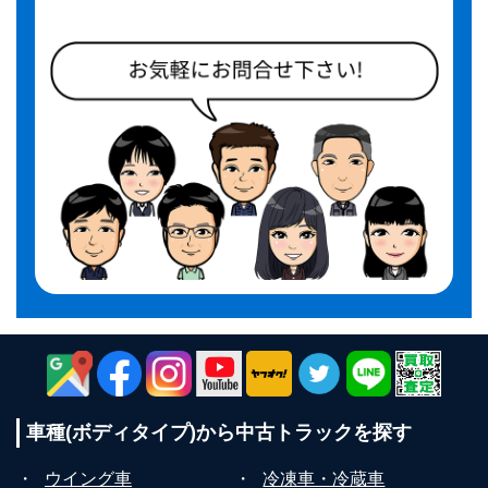
車種(ボディタイプ)から
中古トラックを探す
・
ウイング車
・
冷凍車・冷蔵車