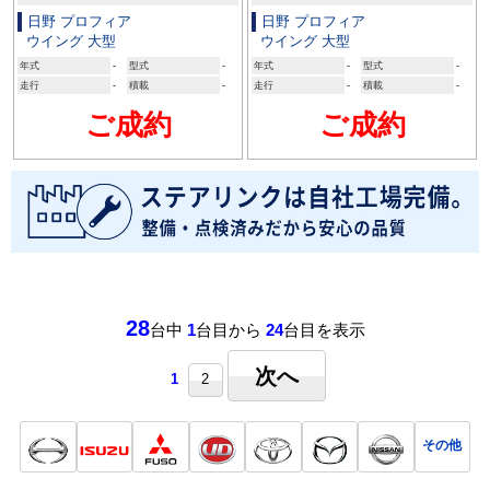
日野 プロフィア
日野 プロフィア
ウイング 大型
ウイング 大型
年式
-
型式
-
年式
-
型式
-
走行
-
積載
-
走行
-
積載
-
ご成約
ご成約
28
台中
1
台目から
24
台目を表示
次へ
1
2
その他