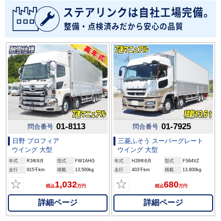
01-8113
01-7925
問合番号
問合番号
日野 プロフィア
三菱ふそう スーパーグレート
ウイング 大型
ウイング 大型
年式
R3年8月
型式
FW1AHG
年式
H28年6月
型式
FS64VZ
走行
915千km
積載
13,500kg
走行
403千km
積載
13,600kg
☆
☆
1,032
680
税込
万円
税込
万円
詳細ページ
詳細ページ