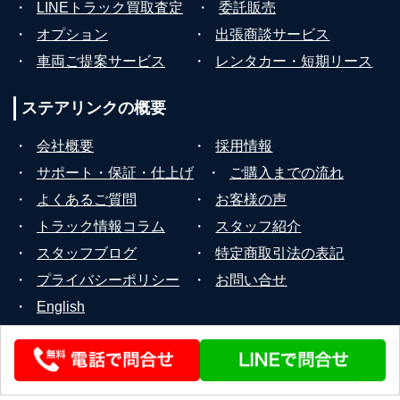
・
LINEトラック買取査定
・
委託販売
・
オプション
・
出張商談サービス
・
車両ご提案サービス
・
レンタカー・短期リース
ステアリンクの
概要
・
会社概要
・
採用情報
・
サポート・保証・仕上げ
・
ご購入までの流れ
・
よくあるご質問
・
お客様の声
・
トラック情報コラム
・
スタッフ紹介
・
スタッフブログ
・
特定商取引法の表記
・
プライバシーポリシー
・
お問い合せ
・
English
© 2026 STEERLINK Co.,Ltd