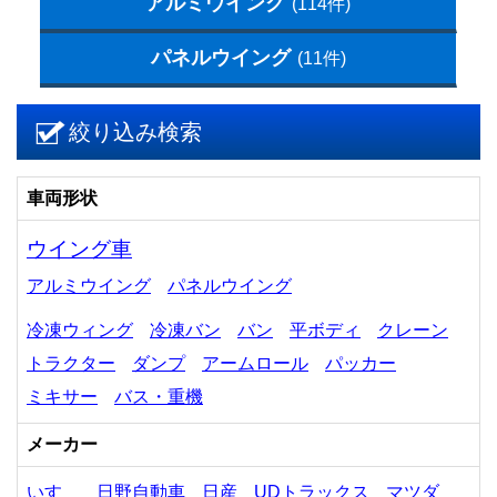
アルミウイング
(114件)
パネルウイング
(11件)
絞り込み検索
車両形状
ウイング車
アルミウイング
パネルウイング
冷凍ウィング
冷凍バン
バン
平ボディ
クレーン
トラクター
ダンプ
アームロール
パッカー
ミキサー
バス・重機
メーカー
いすゞ
日野自動車
日産
UDトラックス
マツダ