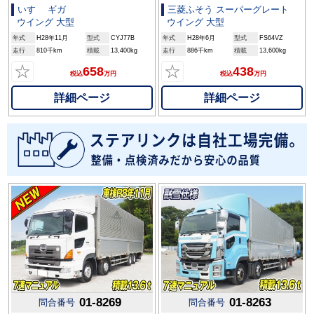
いすゞ ギガ
三菱ふそう スーパーグレート
ウイング 大型
ウイング 大型
年式
H28年11月
型式
CYJ77B
年式
H28年6月
型式
FS64VZ
走行
810千km
積載
13,400kg
走行
886千km
積載
13,600kg
☆
☆
658
438
税込
万円
税込
万円
詳細ページ
詳細ページ
01-8269
01-8263
問合番号
問合番号