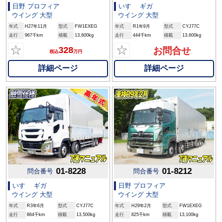
日野 プロフィア
いすゞ ギガ
ウイング 大型
ウイング 大型
年式
H27年11月
型式
FW1EXEG
年式
R1年9月
型式
CYJ77C
走行
967千km
積載
13,600kg
走行
444千km
積載
13,600kg
☆
☆
328
お問合せ
税込
万円
詳細ページ
詳細ページ
01-8228
01-8212
問合番号
問合番号
いすゞ ギガ
日野 プロフィア
ウイング 大型
ウイング 大型
年式
R3年6月
型式
CYJ77C
年式
H29年2月
型式
FW1EXEG
走行
864千km
積載
13,500kg
走行
825千km
積載
13,100kg