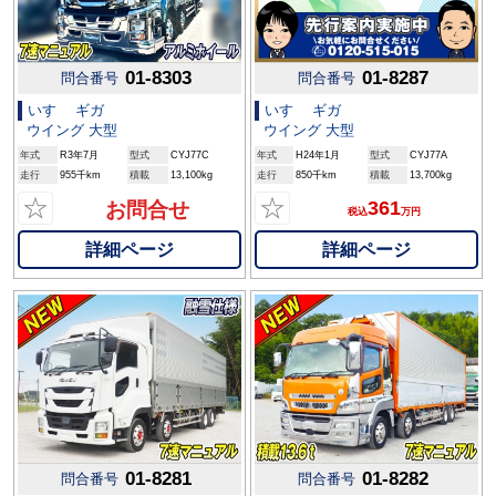
01-8303
01-8287
問合番号
問合番号
いすゞ ギガ
いすゞ ギガ
ウイング 大型
ウイング 大型
年式
R3年7月
型式
CYJ77C
年式
H24年1月
型式
CYJ77A
走行
955千km
積載
13,100kg
走行
850千km
積載
13,700kg
☆
☆
361
お問合せ
税込
万円
詳細ページ
詳細ページ
01-8281
01-8282
問合番号
問合番号