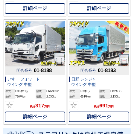
詳細ページ
詳細ページ
01-8188
01-8183
問合番号
問合番号
いすゞ フォワード
日野 レンジャー
ウイング 中型
ウイング 中型
年式
H30年11月
型式
FRR90S2
年式
R3年3月
型式
FD2ABG
走行
726千km
積載
2,550kg
走行
634千km
積載
2,150kg
☆
☆
317
691
税込
万円
税込
万円
詳細ページ
詳細ページ