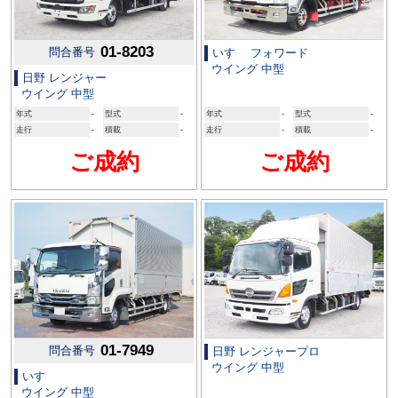
01-8203
問合番号
いすゞ フォワード
ウイング 中型
日野 レンジャー
ウイング 中型
年式
-
型式
-
年式
-
型式
-
走行
-
積載
-
走行
-
積載
-
ご成約
ご成約
01-7949
問合番号
日野 レンジャープロ
ウイング 中型
いすゞ
ウイング 中型