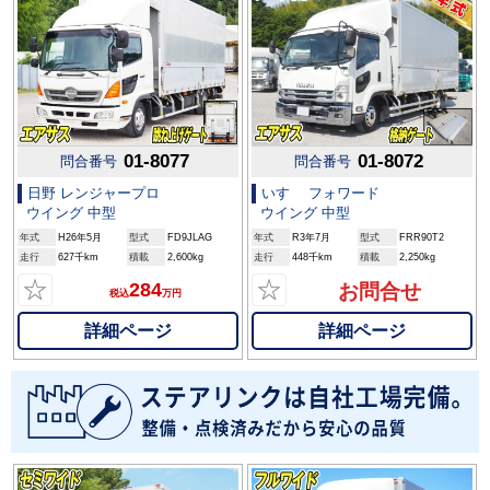
01-8077
01-8072
問合番号
問合番号
日野 レンジャープロ
いすゞ フォワード
ウイング 中型
ウイング 中型
年式
H26年5月
型式
FD9JLAG
年式
R3年7月
型式
FRR90T2
走行
627千km
積載
2,600kg
走行
448千km
積載
2,250kg
☆
☆
284
お問合せ
税込
万円
詳細ページ
詳細ページ