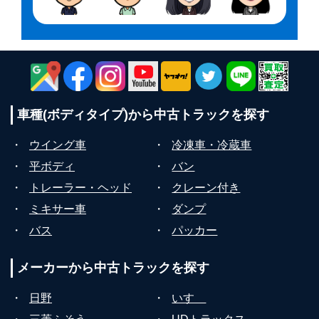
車種(ボディタイプ)から
中古トラックを探す
・
ウイング車
・
冷凍車・冷蔵車
・
平ボディ
・
バン
・
トレーラー・ヘッド
・
クレーン付き
・
ミキサー車
・
ダンプ
・
バス
・
パッカー
メーカーから
中古トラックを探す
・
日野
・
いすゞ