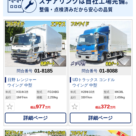
01-8185
01-8088
問合番号
問合番号
日野 レンジャー
UDトラックス コンドル
ウイング 中型
ウイング 中型
年式
H31年3月
型式
FD2ABG
年式
H28年10月
型式
MK38L
走行
184千km
積載
2,250kg
走行
330千km
積載
2,450kg
☆
☆
977
372
税込
万円
税込
万円
詳細ページ
詳細ページ