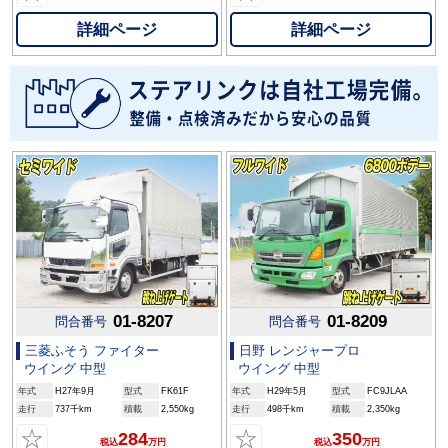
詳細ページ
詳細ページ
01-8207
01-8209
問合番号
問合番号
三菱ふそう ファイター
日野 レンジャープロ
ウイング 中型
ウイング 中型
年式
H27年9月
型式
FK61F
年式
H29年5月
型式
FC9JLAA
走行
737千km
積載
2,550kg
走行
498千km
積載
2,350kg
☆
☆
284
350
税込
万円
税込
万円