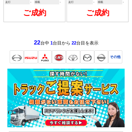
走行
-
積載
-
走行
-
積載
-
ご成約
ご成約
22
台中
1
台目から
22
台目を表示
その他