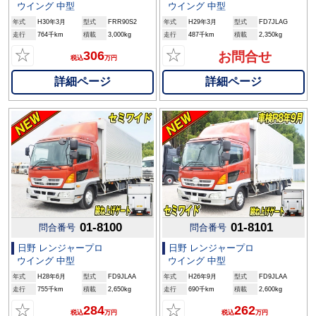
ウイング 中型
ウイング 中型
年式
H30年3月
型式
FRR90S2
年式
H29年3月
型式
FD7JLAG
走行
764千km
積載
3,000kg
走行
487千km
積載
2,350kg
☆
☆
306
お問合せ
税込
万円
詳細ページ
詳細ページ
01-8100
01-8101
問合番号
問合番号
日野 レンジャープロ
日野 レンジャープロ
ウイング 中型
ウイング 中型
年式
H28年6月
型式
FD9JLAA
年式
H26年9月
型式
FD9JLAA
走行
755千km
積載
2,650kg
走行
690千km
積載
2,600kg
☆
☆
284
262
税込
万円
税込
万円