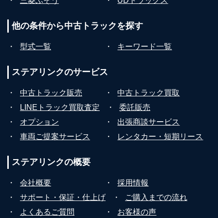
・
三菱ふそう
・
UDトラックス
他の条件から
中古トラックを探す
・
型式一覧
・
キーワード一覧
ステアリンクの
サービス
・
中古トラック販売
・
中古トラック買取
・
LINEトラック買取査定
・
委託販売
・
オプション
・
出張商談サービス
・
車両ご提案サービス
・
レンタカー・短期リース
ステアリンクの
概要
・
会社概要
・
採用情報
・
サポート・保証・仕上げ
・
ご購入までの流れ
・
よくあるご質問
・
お客様の声