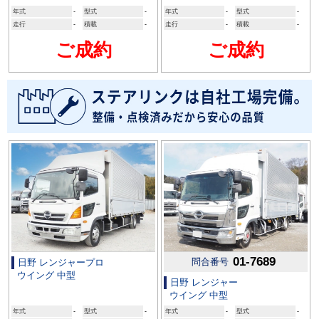
年式
-
型式
-
年式
-
型式
-
走行
-
積載
-
走行
-
積載
-
ご成約
ご成約
01-7689
問合番号
日野 レンジャープロ
ウイング 中型
日野 レンジャー
ウイング 中型
年式
-
型式
-
年式
-
型式
-