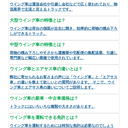
ウイング車は運送会社や引越し会社などで広く使われており、物
流業界で主流と言えるトラックです。
大型ウイング車の特徴とは？
ウイング車は荷台の側面が左右に開き、効率的に荷物の積み下ろ
しができるトラック。
中型ウイング車の特徴とは？
荷物の積み下ろしやすさから運搬業や宅配便の集配送業、引越し
専門業など幅広い業種で使用されています。
ウイング車とエアサス車の違いとは？
弊社に寄せられるお客さまの声には「ウイング車」と「エアサス
車」の違いを教えて欲しいとの質問があります。 そこで、ウイ
ング車とエアサス車の違いについてご説明します。
ウイング車の新車・中古車価格は？
トラックにはいろいろな種類や大きさがあります。
ウイング車を運転できる免許とは？
ウイング車を運転するためには特別な免許は必要なのでしょう