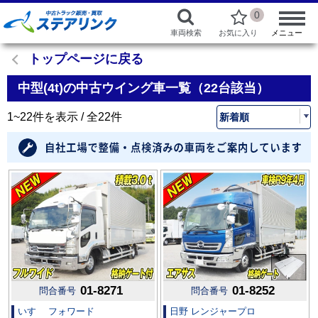
0
車両検索
お気に入り
メニュー
トップページに戻る
中型(4t)の中古ウイング車一覧（22台該当）
1~22件を表示 / 全22件
01-8271
01-8252
問合番号
問合番号
いすゞ フォワード
日野 レンジャープロ