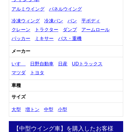
アルミウイング
パネルウイング
冷凍ウィング
冷凍バン
バン
平ボディ
クレーン
トラクター
ダンプ
アームロール
パッカー
ミキサー
バス・重機
メーカー
いすゞ
日野自動車
日産
UDトラックス
マツダ
トヨタ
車種
サイズ
大型
増トン
中型
小型
【中型ウイング車】を購入したお客様