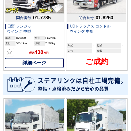
01-7735
01-8260
問合番号
問合番号
日野 レンジャー
UDトラックス コンドル
ウイング 中型
ウイング 中型
年式
R2年6月
型式
FC2ABG
走行
585千km
積載
2,300kg
年式
-
型式
-
☆
438
走行
-
積載
-
税込
万円
ご成約
詳細ページ