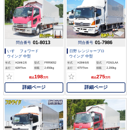
01-8013
01-7986
問合番号
問合番号
いすゞ フォワード
日野 レンジャープロ
ウイング 中型
ウイング 中型
年式
H24年2月
型式
FRR90S2
年式
H26年9月
型式
FD9JLAA
走行
629千km
積載
2,650kg
走行
675千km
積載
2,200kg
☆
☆
198
275
税込
万円
税込
万円
詳細ページ
詳細ページ