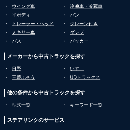
・
ウイング車
・
冷凍車・冷蔵車
・
平ボディ
・
バン
・
トレーラー・ヘッド
・
クレーン付き
・
ミキサー車
・
ダンプ
・
バス
・
パッカー
メーカーから
中古トラックを探す
・
日野
・
いすゞ
・
三菱ふそう
・
UDトラックス
他の条件から
中古トラックを探す
・
型式一覧
・
キーワード一覧
ステアリンクの
サービス