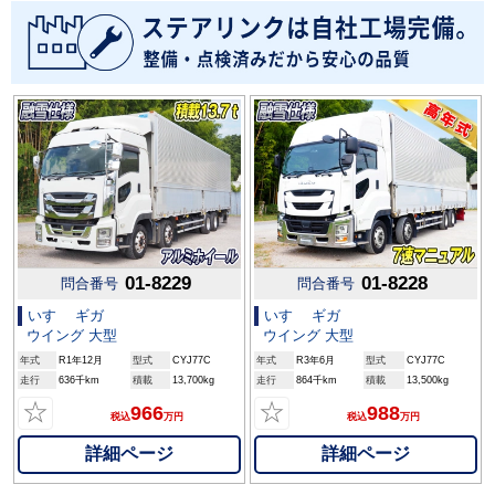
01-8229
01-8228
問合番号
問合番号
いすゞ ギガ
いすゞ ギガ
ウイング 大型
ウイング 大型
年式
R1年12月
型式
CYJ77C
年式
R3年6月
型式
CYJ77C
走行
636千km
積載
13,700kg
走行
864千km
積載
13,500kg
☆
☆
966
988
税込
万円
税込
万円
詳細ページ
詳細ページ