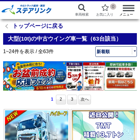
0
車両検索
お気に入り
メニュー
トップページに戻る
大型(10t)の中古ウイング車一覧（63台該当）
1~24件を表示 / 全63件
1
2
3
次へ