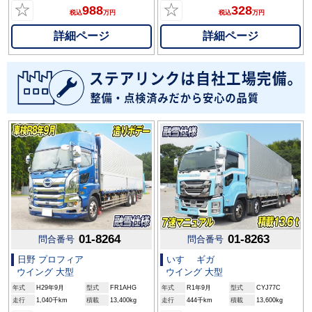
☆
☆
988
328
税込
万円
税込
万円
詳細ページ
詳細ページ
01-8264
01-8263
問合番号
問合番号
日野 プロフィア
いすゞ ギガ
ウイング 大型
ウイング 大型
年式
H29年9月
型式
FR1AHG
年式
R1年9月
型式
CYJ77C
走行
1,040千km
積載
13,400kg
走行
444千km
積載
13,600kg