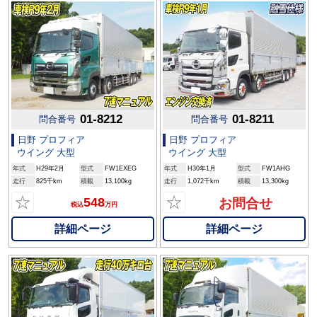
01-8212
01-8211
問合番号
問合番号
日野 プロフィア
日野 プロフィア
ウイング 大型
ウイング 大型
年式
H29年2月
型式
FW1EXEG
年式
H30年1月
型式
FW1AHG
走行
825千km
積載
13,100kg
走行
1,072千km
積載
13,300kg
☆
☆
548
お問合せ
税込
万円
詳細ページ
詳細ページ