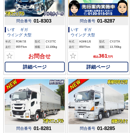
01-8303
01-8287
問合番号
問合番号
いすゞ ギガ
いすゞ ギガ
ウイング 大型
ウイング 大型
年式
R3年7月
型式
CYJ77C
年式
H24年1月
型式
CYJ77A
走行
955千km
積載
13,100kg
走行
850千km
積載
13,700kg
☆
☆
361
お問合せ
税込
万円
詳細ページ
詳細ページ
01-8281
01-8285
問合番号
問合番号