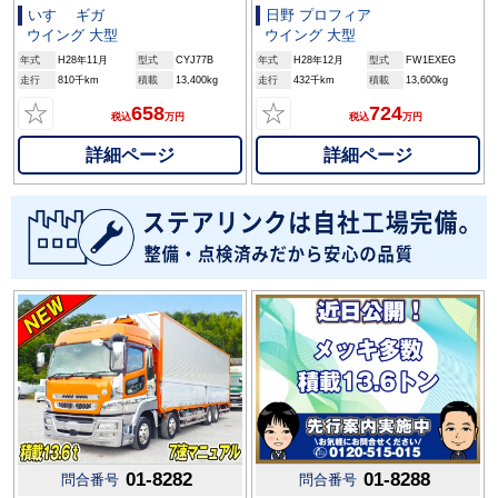
いすゞ ギガ
日野 プロフィア
ウイング 大型
ウイング 大型
年式
H28年11月
型式
CYJ77B
年式
H28年12月
型式
FW1EXEG
走行
810千km
積載
13,400kg
走行
432千km
積載
13,600kg
☆
☆
658
724
税込
万円
税込
万円
詳細ページ
詳細ページ
01-8282
01-8288
問合番号
問合番号