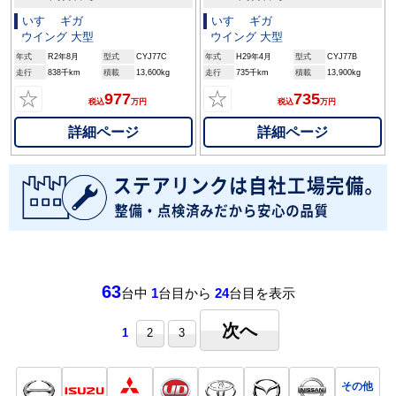
いすゞ ギガ
いすゞ ギガ
ウイング 大型
ウイング 大型
年式
R2年8月
型式
CYJ77C
年式
H29年4月
型式
CYJ77B
走行
838千km
積載
13,600kg
走行
735千km
積載
13,900kg
☆
☆
977
735
税込
万円
税込
万円
詳細ページ
詳細ページ
63
台中
1
台目から
24
台目を表示
次へ
1
2
3
その他