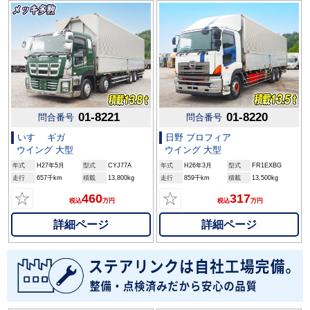
01-8221
01-8220
問合番号
問合番号
いすゞ ギガ
日野 プロフィア
ウイング 大型
ウイング 大型
年式
H27年5月
型式
CYJ77A
年式
H26年3月
型式
FR1EXBG
走行
657千km
積載
13,800kg
走行
859千km
積載
13,500kg
☆
☆
460
317
税込
万円
税込
万円
詳細ページ
詳細ページ