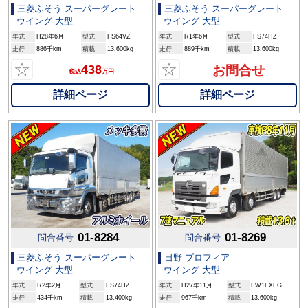
三菱ふそう スーパーグレート
三菱ふそう スーパーグレート
ウイング 大型
ウイング 大型
年式
H28年6月
型式
FS64VZ
年式
R1年6月
型式
FS74HZ
走行
886千km
積載
13,600kg
走行
889千km
積載
13,600kg
☆
☆
438
お問合せ
税込
万円
詳細ページ
詳細ページ
01-8284
01-8269
問合番号
問合番号
三菱ふそう スーパーグレート
日野 プロフィア
ウイング 大型
ウイング 大型
年式
R2年2月
型式
FS74HZ
年式
H27年11月
型式
FW1EXEG
走行
434千km
積載
13,400kg
走行
967千km
積載
13,600kg