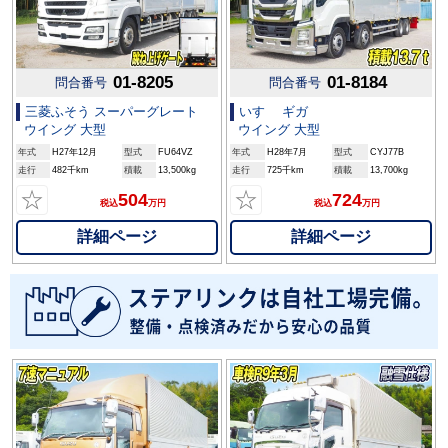
01-8205
01-8184
問合番号
問合番号
三菱ふそう スーパーグレート
いすゞ ギガ
ウイング 大型
ウイング 大型
年式
H27年12月
型式
FU64VZ
年式
H28年7月
型式
CYJ77B
走行
482千km
積載
13,500kg
走行
725千km
積載
13,700kg
☆
☆
504
724
税込
万円
税込
万円
詳細ページ
詳細ページ