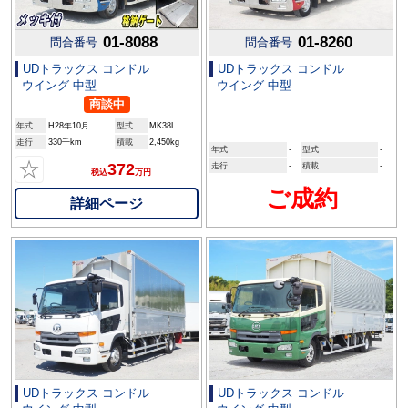
01-8088
01-8260
問合番号
問合番号
UDトラックス コンドル
UDトラックス コンドル
ウイング 中型
ウイング 中型
商談中
年式
H28年10月
型式
MK38L
走行
330千km
積載
2,450kg
年式
-
型式
-
☆
372
走行
-
積載
-
税込
万円
ご成約
詳細ページ
UDトラックス コンドル
UDトラックス コンドル