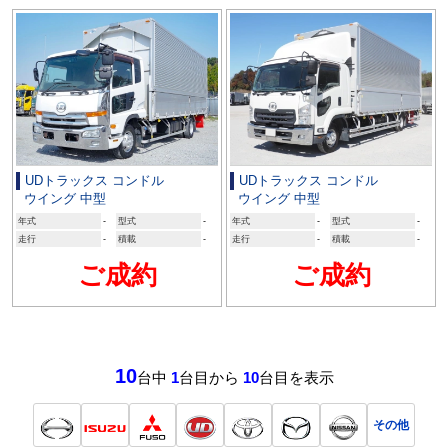
UDトラックス コンドル
UDトラックス コンドル
ウイング 中型
ウイング 中型
年式
-
型式
-
年式
-
型式
-
走行
-
積載
-
走行
-
積載
-
ご成約
ご成約
10
台中
1
台目から
10
台目を表示
その他