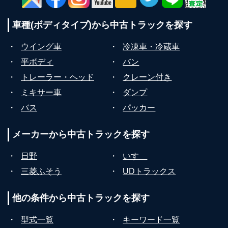
車種(ボディタイプ)から
中古トラックを探す
・
ウイング車
・
冷凍車・冷蔵車
・
平ボディ
・
バン
・
トレーラー・ヘッド
・
クレーン付き
・
ミキサー車
・
ダンプ
・
バス
・
パッカー
メーカーから
中古トラックを探す
・
日野
・
いすゞ
・
三菱ふそう
・
UDトラックス
他の条件から
中古トラックを探す
・
型式一覧
・
キーワード一覧