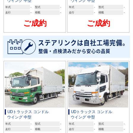
ウイング 中型
ウイング 中型
年式
-
型式
-
年式
-
型式
-
走行
-
積載
-
走行
-
積載
-
ご成約
ご成約
UDトラックス コンドル
UDトラックス コンドル
ウイング 中型
ウイング 中型
年式
-
型式
-
年式
-
型式
-
走行
-
積載
-
走行
-
積載
-