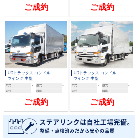
ご成約
ご成約
UDトラックス コンドル
UDトラックス コンドル
ウイング 中型
ウイング 中型
年式
-
型式
-
年式
-
型式
-
走行
-
積載
-
走行
-
積載
-
ご成約
ご成約