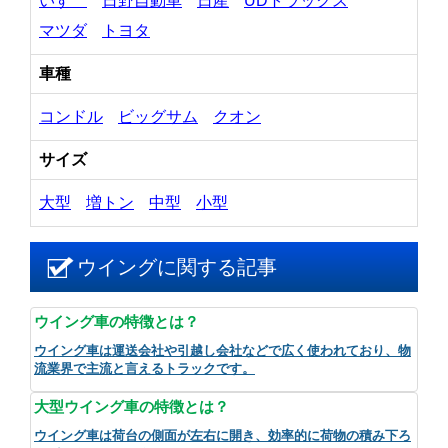
いすゞ
日野自動車
日産
UDトラックス
マツダ
トヨタ
車種
コンドル
ビッグサム
クオン
サイズ
大型
増トン
中型
小型
ウイングに関する記事
ウイング車の特徴とは？
ウイング車は運送会社や引越し会社などで広く使われており、物
流業界で主流と言えるトラックです。
大型ウイング車の特徴とは？
ウイング車は荷台の側面が左右に開き、効率的に荷物の積み下ろ