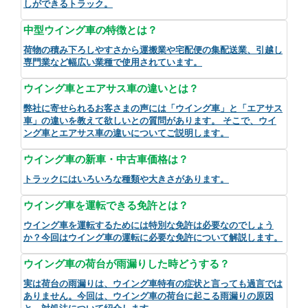
しができるトラック。
中型ウイング車の特徴とは？
荷物の積み下ろしやすさから運搬業や宅配便の集配送業、引越し
専門業など幅広い業種で使用されています。
ウイング車とエアサス車の違いとは？
弊社に寄せられるお客さまの声には「ウイング車」と「エアサス
車」の違いを教えて欲しいとの質問があります。 そこで、ウイ
ング車とエアサス車の違いについてご説明します。
ウイング車の新車・中古車価格は？
トラックにはいろいろな種類や大きさがあります。
ウイング車を運転できる免許とは？
ウイング車を運転するためには特別な免許は必要なのでしょう
か？今回はウイング車の運転に必要な免許について解説します。
ウイング車の荷台が雨漏りした時どうする？
実は荷台の雨漏りは、ウイング車特有の症状と言っても過言では
ありません。今回は、ウイング車の荷台に起こる雨漏りの原因