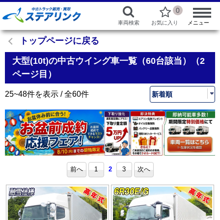
0
車両検索
お気に入り
メニュー
トップページに戻る
大型(10t)の中古ウイング車一覧（60台該当）（2
ページ目）
25~48件を表示 / 全60件
前へ
1
2
3
次へ