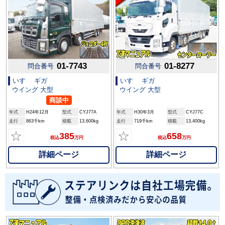
01-7743
01-8277
問合番号
問合番号
いすゞ ギガ
いすゞ ギガ
ウイング 大型
ウイング 大型
商談中
年式
H24年12月
型式
CYJ77A
年式
H30年3月
型式
CYJ77C
走行
863千km
積載
13,600kg
走行
719千km
積載
13,400kg
☆
☆
385
658
税込
万円
税込
万円
詳細ページ
詳細ページ