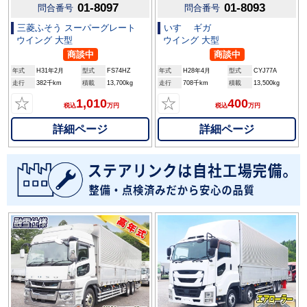
01-8097
01-8093
問合番号
問合番号
三菱ふそう スーパーグレート
いすゞ ギガ
ウイング 大型
ウイング 大型
商談中
商談中
年式
H31年2月
型式
FS74HZ
年式
H28年4月
型式
CYJ77A
走行
382千km
積載
13,700kg
走行
708千km
積載
13,500kg
☆
☆
1,010
400
税込
万円
税込
万円
詳細ページ
詳細ページ