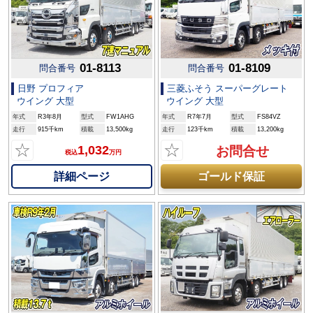
01-8113
01-8109
問合番号
問合番号
日野 プロフィア
三菱ふそう スーパーグレート
ウイング 大型
ウイング 大型
年式
R3年8月
型式
FW1AHG
年式
R7年7月
型式
FS84VZ
走行
915千km
積載
13,500kg
走行
123千km
積載
13,200kg
☆
☆
1,032
お問合せ
税込
万円
詳細ページ
ゴールド保証