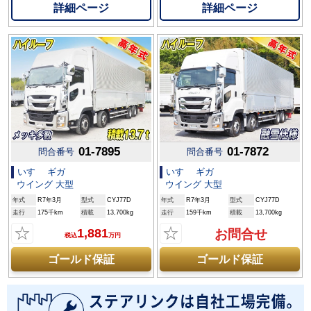
詳細ページ
詳細ページ
01-7895
01-7872
問合番号
問合番号
いすゞ ギガ
いすゞ ギガ
ウイング 大型
ウイング 大型
年式
R7年3月
型式
CYJ77D
年式
R7年3月
型式
CYJ77D
走行
175千km
積載
13,700kg
走行
159千km
積載
13,700kg
☆
☆
1,881
お問合せ
税込
万円
ゴールド保証
ゴールド保証