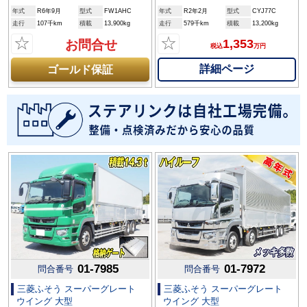
年式
R6年9月
型式
FW1AHC
年式
R2年2月
型式
CYJ77C
走行
107千km
積載
13,900kg
走行
579千km
積載
13,200kg
☆
☆
1,353
お問合せ
税込
万円
詳細ページ
ゴールド保証
01-7985
01-7972
問合番号
問合番号
三菱ふそう スーパーグレート
三菱ふそう スーパーグレート
ウイング 大型
ウイング 大型