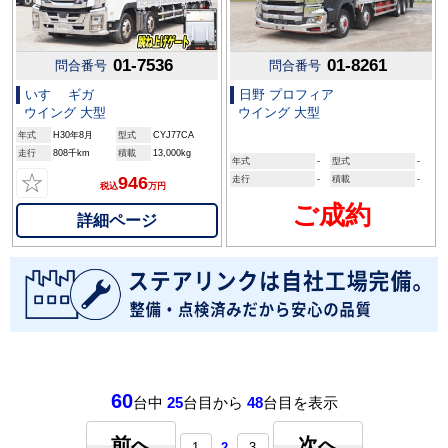
01-7536
01-8261
問合番号
問合番号
いすゞ ギガ
日野 プロフィア
ウイング 大型
ウイング 大型
年式
H30年8月
型式
CYJ77CA
走行
808千km
積載
13,000kg
年式
-
型式
-
☆
946
走行
-
積載
-
税込
万円
ご成約
詳細ページ
60
台中
25
台目から
48
台目を表示
前へ
次へ
1
2
3