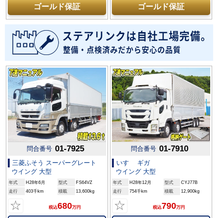
ゴールド保証
ゴールド保証
01-7925
01-7910
問合番号
問合番号
三菱ふそう スーパーグレート
いすゞ ギガ
ウイング 大型
ウイング 大型
年式
H28年6月
型式
FS64VZ
年式
H28年12月
型式
CYJ77B
走行
403千km
積載
13,600kg
走行
754千km
積載
12,900kg
☆
☆
680
790
税込
万円
税込
万円