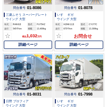
01-8086
01-8078
問合番号
問合番号
三菱ふそう スーパーグレート
いすゞ ギガ
ウイング 大型
ウイング 大型
年式
R4年6月
型式
FU75HZ
年式
H29年11月
型式
CYJ77C
走行
545千km
積載
13,400kg
走行
675千km
積載
13,300kg
☆
☆
1,032
お問合せ
税込
万円
詳細ページ
詳細ページ
01-8031
01-7998
問合番号
問合番号
日野 プロフィア
いすゞ ギガ
ウイング 大型
ウイング 大型