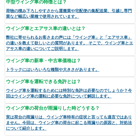
中型ウイング車の特徴とは？
荷物の積み下ろしやすさから運搬業や宅配便の集配送業、引越し専門
業など幅広い業種で使用されています。
ウイング車とエアサス車の違いとは？
弊社に寄せられるお客さまの声には「ウイング車」と「エアサス車」
の違いを教えて欲しいとの質問があります。 そこで、ウイング車とエ
アサス車の違いについてご説明します。
ウイング車の新車・中古車価格は？
トラックにはいろいろな種類や大きさがあります。
ウイング車を運転できる免許とは？
ウイング車を運転するためには特別な免許は必要なのでしょうか？今
回はウイング車の運転に必要な免許について解説します。
ウイング車の荷台が雨漏りした時どうする？
実は荷台の雨漏りは、ウイング車特有の症状と言っても過言ではあり
ません。今回は、ウイング車の荷台に起こる雨漏りの原因と、対処法
について紹介します。