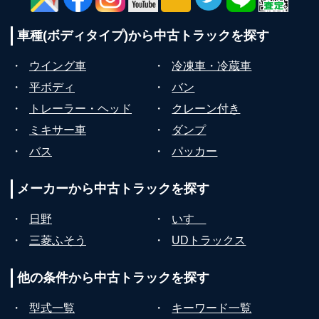
車種(ボディタイプ)から
中古トラックを探す
・
ウイング車
・
冷凍車・冷蔵車
・
平ボディ
・
バン
・
トレーラー・ヘッド
・
クレーン付き
・
ミキサー車
・
ダンプ
・
バス
・
パッカー
メーカーから
中古トラックを探す
・
日野
・
いすゞ
・
三菱ふそう
・
UDトラックス
他の条件から
中古トラックを探す
・
型式一覧
・
キーワード一覧