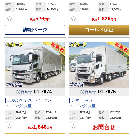
年式
H29年7月
型式
FU74GZ
年式
R6年5月
型式
FS74HZ
走行
517千km
積載
14,300kg
走行
176千km
積載
13,500kg
☆
☆
526
1,826
税込
万円
税込
万円
詳細ページ
ゴールド保証
01-7974
01-7975
問合番号
問合番号
三菱ふそう スーパーグレート
いすゞ ギガ
ウイング 大型
ウイング 大型
年式
R6年7月
型式
FS74HZ
年式
R7年4月
型式
CYJ77D
走行
208千km
積載
13,500kg
走行
167千km
積載
13,800kg
☆
☆
1,848
お問合せ
税込
万円