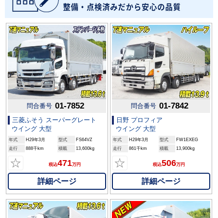
01-7852
01-7842
問合番号
問合番号
三菱ふそう スーパーグレート
日野 プロフィア
ウイング 大型
ウイング 大型
年式
H29年3月
型式
FS64VZ
年式
H29年3月
型式
FW1EXEG
走行
888千km
積載
13,600kg
走行
861千km
積載
13,900kg
☆
☆
471
506
税込
万円
税込
万円
詳細ページ
詳細ページ