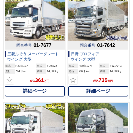
01-7677
01-7642
問合番号
問合番号
三菱ふそう スーパーグレート
日野 プロフィア
ウイング 大型
ウイング 大型
年式
H27年10月
型式
FU64VZ
年式
H30年12月
型式
FW1AHG
走行
764千km
積載
14,000kg
走行
939千km
積載
14,000kg
☆
☆
361
735
税込
万円
税込
万円
詳細ページ
詳細ページ