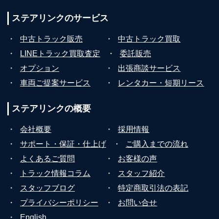
ステアリンクの
サービス
・
中古トラック販売
・
中古トラック買取
・
LINEトラック買取査定
・
委託販売
・
オプション
・
出張商談サービス
・
車両ご提案サービス
・
レンタカー・短期リース
ステアリンクの
概要
・
会社概要
・
採用情報
・
サポート・保証・仕上げ
・
ご購入までの流れ
・
よくあるご質問
・
お客様の声
・
トラック情報コラム
・
スタッフ紹介
・
スタッフブログ
・
特定商取引法の表記
・
プライバシーポリシー
・
お問い合せ
・
English