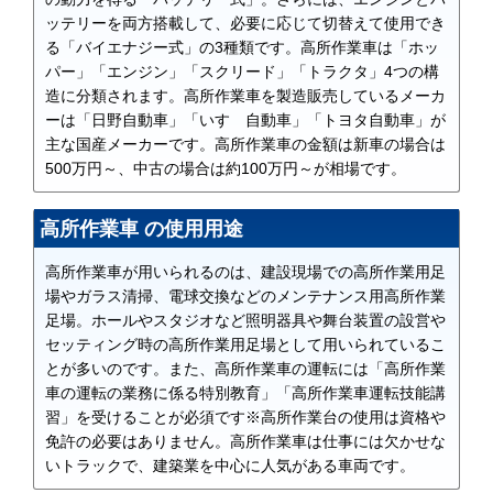
ッテリーを両方搭載して、必要に応じて切替えて使用でき
る「バイエナジー式」の3種類です。高所作業車は「ホッ
パー」「エンジン」「スクリード」「トラクタ」4つの構
造に分類されます。高所作業車を製造販売しているメーカ
ーは「日野自動車」「いすゞ自動車」「トヨタ自動車」が
主な国産メーカーです。高所作業車の金額は新車の場合は
500万円～、中古の場合は約100万円～が相場です。
高所作業車 の使用用途
高所作業車が用いられるのは、建設現場での高所作業用足
場やガラス清掃、電球交換などのメンテナンス用高所作業
足場。ホールやスタジオなど照明器具や舞台装置の設営や
セッティング時の高所作業用足場として用いられているこ
とが多いのです。また、高所作業車の運転には「高所作業
車の運転の業務に係る特別教育」「高所作業車運転技能講
習」を受けることが必須です※高所作業台の使用は資格や
免許の必要はありません。高所作業車は仕事には欠かせな
いトラックで、建築業を中心に人気がある車両です。