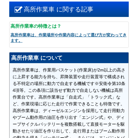
高所作業車 に関する記事
高所作業車の特徴とは？
高所作業車は、作業場所や作業内容によって選び方が変わってき
ます。
高所作業車 について
高所作業車は、作業用バスケット(作業床)が2m以上の高さ
に上昇する能力を持ち、昇降装置や走行装置等で構成され
る不特定の場所に動力で自走する機械です※安衛令第10条
4項等。この条項に該当せず動力で自走しない機械は高所
作業台です。高所作業車は「自走式」「トラック式」な
ど、作業現場に応じた走行で作業できることも特徴です。
高所作業車は、ディーゼルエンジンを採用して走行用動力
やブーム動作用の油圧を作り出す「エンジン式」や、ディ
ープサイクルバッテリーを複数搭載して直接モーターを駆
動させたり油圧を作り出して、走行用またはブーム動作用
の動力を得る「バッテリー式」。さらには、エンジンとバ