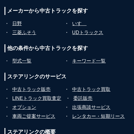
メーカーから
中古トラックを探す
・
日野
・
いすゞ
・
三菱ふそう
・
UDトラックス
他の条件から
中古トラックを探す
・
型式一覧
・
キーワード一覧
ステアリンクの
サービス
・
中古トラック販売
・
中古トラック買取
・
LINEトラック買取査定
・
委託販売
・
オプション
・
出張商談サービス
・
車両ご提案サービス
・
レンタカー・短期リース
ステアリンクの
概要