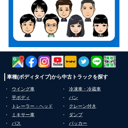
車種(ボディタイプ)から
中古トラックを探す
・
ウイング車
・
冷凍車・冷蔵車
・
平ボディ
・
バン
・
トレーラー・ヘッド
・
クレーン付き
・
ミキサー車
・
ダンプ
・
バス
・
パッカー