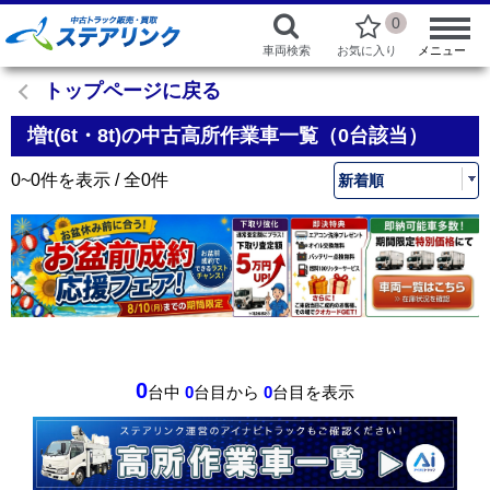
0
車両検索
お気に入り
メニュー
トップページに戻る
増t(6t・8t)の中古高所作業車一覧（0台該当）
0~0件を表示 / 全0件
0
台中
0
台目から
0
台目を表示