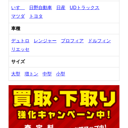
いすゞ
日野自動車
日産
UDトラックス
マツダ
トヨタ
車種
デュトロ
レンジャー
プロフィア
ドルフィン
リエッセ
サイズ
大型
増トン
中型
小型