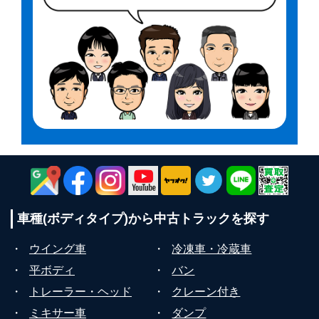
車種(ボディタイプ)から
中古トラックを探す
・
ウイング車
・
冷凍車・冷蔵車
・
平ボディ
・
バン
・
トレーラー・ヘッド
・
クレーン付き
・
ミキサー車
・
ダンプ