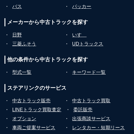
・
バス
・
パッカー
メーカーから
中古トラックを探す
・
日野
・
いすゞ
・
三菱ふそう
・
UDトラックス
他の条件から
中古トラックを探す
・
型式一覧
・
キーワード一覧
ステアリンクの
サービス
・
中古トラック販売
・
中古トラック買取
・
LINEトラック買取査定
・
委託販売
・
オプション
・
出張商談サービス
・
車両ご提案サービス
・
レンタカー・短期リース