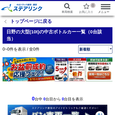
0
車両検索
お気に入り
メニュー
トップページに戻る
日野の大型(10t)の中古ボトルカー一覧（0台該
当）
0~0件を表示 / 全0件
0
台中
0
台目から
0
台目を表示