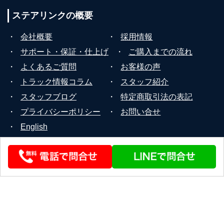
ステアリンクの
概要
・
会社概要
・
採用情報
・
サポート・保証・仕上げ
・
ご購入までの流れ
・
よくあるご質問
・
お客様の声
・
トラック情報コラム
・
スタッフ紹介
・
スタッフブログ
・
特定商取引法の表記
・
プライバシーポリシー
・
お問い合せ
・
English
© 2026 STEERLINK Co.,Ltd