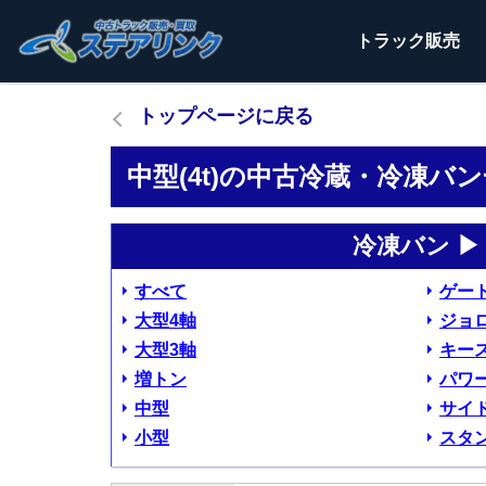
トラック
販売
トップページに戻る
中型(4t)の中古冷蔵・冷凍バ
冷凍バン ▶
すべて
ゲー
大型4軸
ジョ
大型3軸
キー
増トン
パワ
中型
サイ
小型
スタ