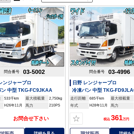
03-5002
03-4996
問合番号
問合番号
 レンジャープロ
日野 レンジャープロ
ン 中型 TKG-FC9JKAA
冷凍バン 中型 TKG-FD9JLA
離
最大積載量
走行距離
最大積載量
533千km
2,750kg
685千km
H26年11月
馬力
210PS
年式
H28年11月
馬力
361
☆
お問合せ下さい
税込
万円
詳細を見る
詳細を