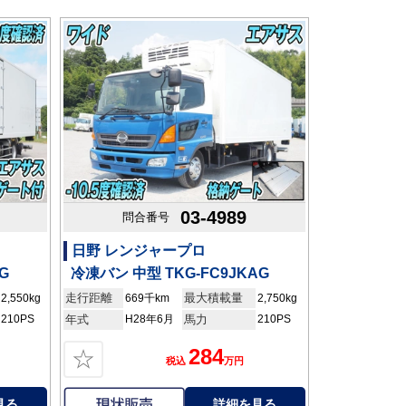
03-4989
問合番号
日野 レンジャープロ
G
冷凍バン 中型 TKG-FC9JKAG
走行距離
最大積載量
2,550kg
669千km
2,750kg
210PS
年式
H28年6月
馬力
210PS
284
☆
税込
万円
見る
詳細を見る