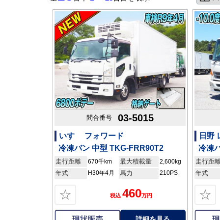
03-5015
問合番号
いすゞ フォワード
日野
冷凍バン 中型 TKG-FRR90T2
冷凍バ
走行距離
最大積載量
走行距
670千km
2,600kg
年式
H30年4月
馬力
210PS
年式
460
☆
☆
税込
万円
詳細を見る