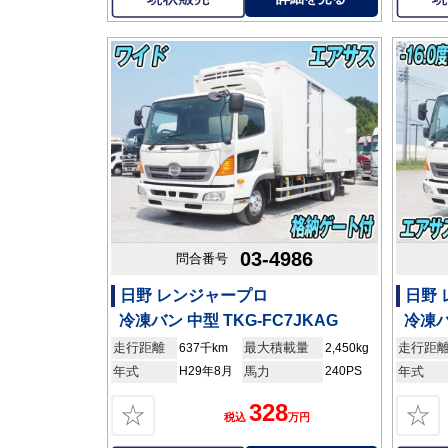
03-4986
問合番号
日野 レンジャープロ
日野
冷凍バン 中型 TKG-FC7JKAG
冷凍バ
走行距離
最大積載量
走行距
637千km
2,450kg
年式
H29年8月
馬力
240PS
年式
328
☆
☆
税込
万円