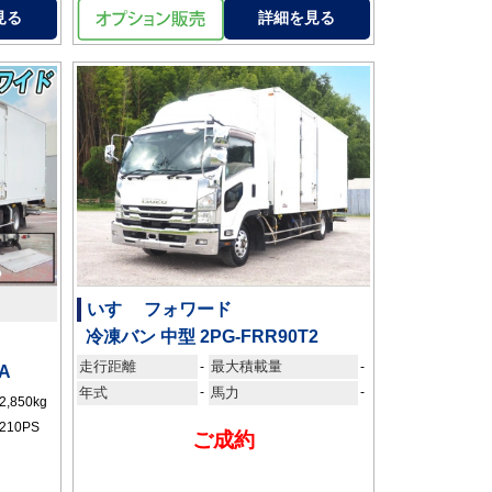
見る
詳細を見る
いすゞ フォワード
冷凍バン 中型 2PG-FRR90T2
走行距離
最大積載量
-
-
A
年式
-
馬力
-
2,850kg
210PS
ご成約