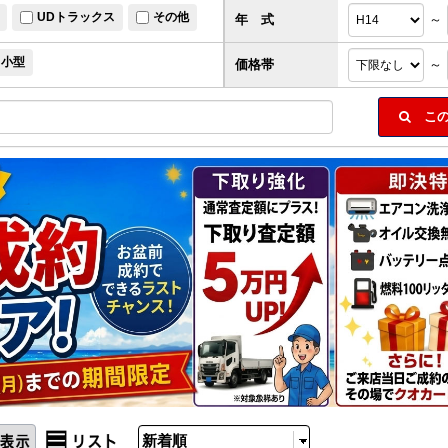
UDトラックス
その他
年 式
～
小型
価格帯
～
この