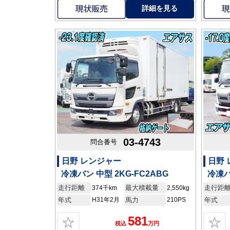
詳細を見る
03-4743
問合番号
日野 レンジャー
日野
冷凍バン 中型 2KG-FC2ABG
冷凍バ
走行距離
最大積載量
走行距
374千km
2,550kg
年式
H31年2月
馬力
210PS
年式
581
☆
☆
税込
万円