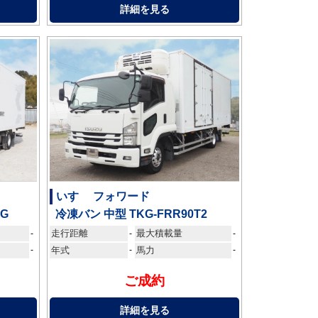
詳細を見る
いすゞ フォワード
AG
冷凍バン 中型 TKG-FRR90T2
走行距離
最大積載量
-
-
-
-
年式
-
馬力
-
ご成約
詳細を見る