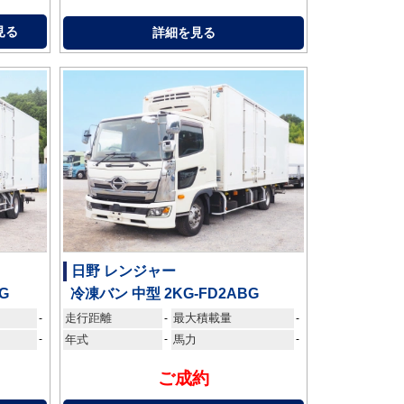
見る
詳細を見る
日野 レンジャー
G
冷凍バン 中型 2KG-FD2ABG
走行距離
最大積載量
-
-
-
-
年式
-
馬力
-
ご成約