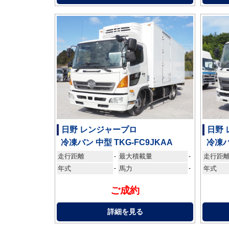
日野 レンジャープロ
日野
冷凍バン 中型 TKG-FC9JKAA
冷凍バ
走行距離
最大積載量
走行距
-
-
年式
-
馬力
-
年式
ご成約
詳細を見る