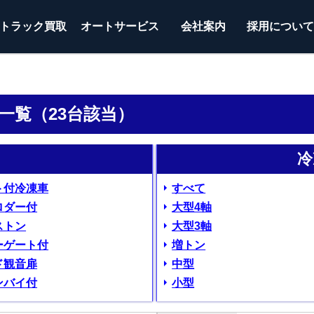
トラック
買取
オートサービス
会社案内
採用につい
ン一覧（23台該当）
冷
ト付冷凍車
すべて
ロダー付
大型4軸
ストン
大型3軸
ーゲート付
増トン
ド観音扉
中型
ンバイ付
小型