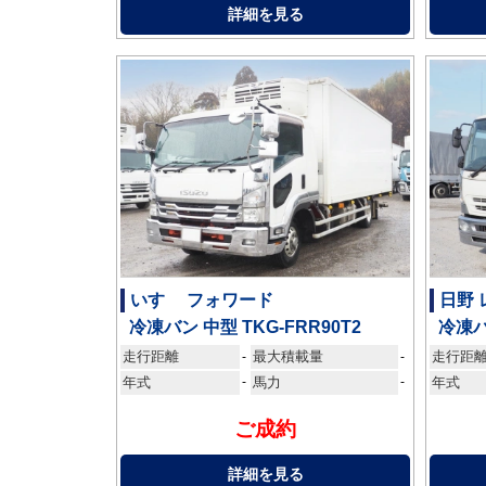
詳細を見る
いすゞ フォワード
日野
冷凍バン 中型 TKG-FRR90T2
冷凍バ
走行距離
最大積載量
走行距
-
-
年式
-
馬力
-
年式
ご成約
詳細を見る