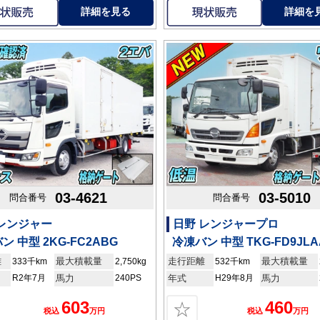
詳細を見る
詳細を
03-4621
03-5010
問合番号
問合番号
 レンジャー
日野 レンジャープロ
ン 中型 2KG-FC2ABG
冷凍バン 中型 TKG-FD9JLA
離
最大積載量
走行距離
最大積載量
333千km
2,750kg
532千km
R2年7月
馬力
240PS
年式
H29年8月
馬力
603
460
☆
税込
万円
税込
万円