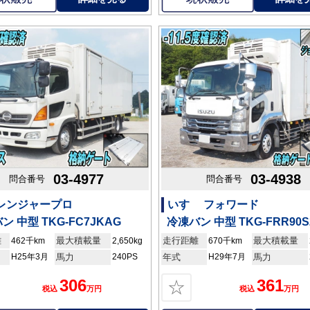
03-4977
03-4938
問合番号
問合番号
 レンジャープロ
いすゞ フォワード
ン 中型 TKG-FC7JKAG
冷凍バン 中型 TKG-FRR90S
離
最大積載量
走行距離
最大積載量
462千km
2,650kg
670千km
H25年3月
馬力
240PS
年式
H29年7月
馬力
306
361
☆
税込
万円
税込
万円