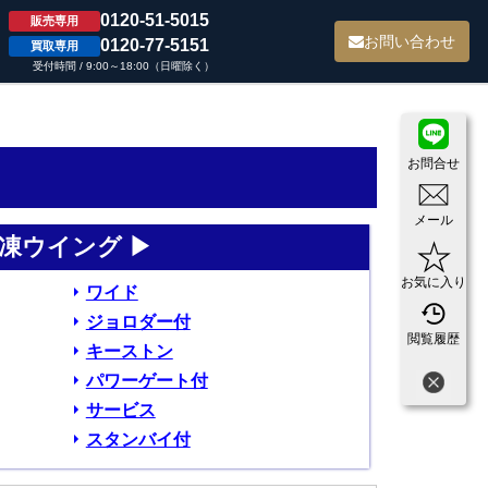
0120-51-5015
販売専用
て
お問い合わせ
0120-77-5151
買取専用
受付時間 / 9:00～18:00（日曜除く）
お問合せ
メール
凍ウイング ▶
お気に入り
ワイド
ジョロダー付
閲覧履歴
キーストン
パワーゲート付
サービス
スタンバイ付