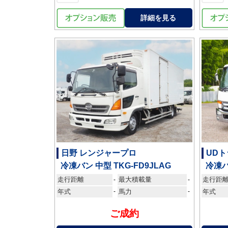
詳細を見る
日野 レンジャープロ
UDト
冷凍バン 中型 TKG-FD9JLAG
冷凍バ
走行距離
最大積載量
走行距
-
-
年式
-
馬力
-
年式
ご成約