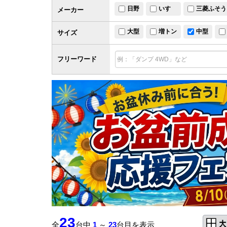
日野
いすゞ
三菱ふそう
メーカー
大型
増トン
中型
サイズ
フリーワード
23
全
台中
1
～
23
台目を表示