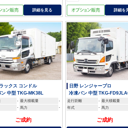
詳細を見る
詳細を
ラックス コンドル
日野 レンジャープロ
ン 中型 TKG-MK38L
冷凍バン 中型 TKG-FD9JLA
離
最大積載量
走行距離
最大積載量
-
-
-
-
馬力
-
年式
-
馬力
ご成約
ご成約