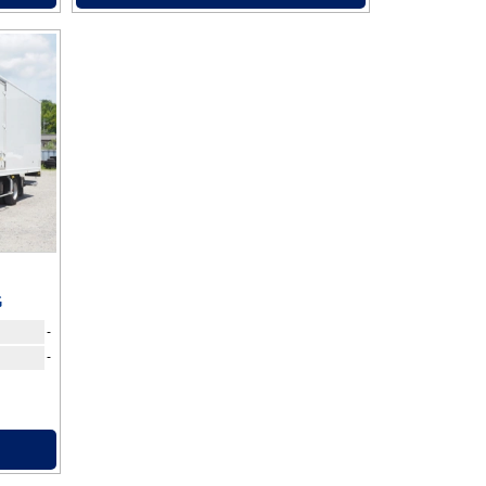
G
-
-