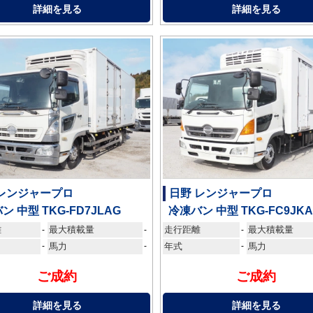
詳細を見る
詳細を見る
 レンジャープロ
日野 レンジャープロ
ン 中型 TKG-FD7JLAG
冷凍バン 中型 TKG-FC9JK
離
最大積載量
走行距離
最大積載量
-
-
-
-
馬力
-
年式
-
馬力
ご成約
ご成約
詳細を見る
詳細を見る