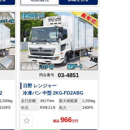
03-4851
問合番号
日野 レンジャー
2
冷凍バン 中型 2KG-FD2ABG
走行距離
最大積載量
2,500kg
391千km
2,250kg
210PS
年式
R3年11月
馬力
240PS
966
☆
税込
万円