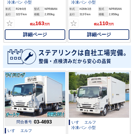
冷凍バン 小型
冷凍バン 小型
年式
R2年9月
型式
NPR88AN
年式
H26年3月
型式
NPR85AN
走行
322千km
積載
2,950kg
走行
313千km
積載
2,950kg
☆
☆
163
110
税込
万円
税込
万円
詳細ページ
詳細ページ
03-4693
問合番号
いすゞ エルフ
冷凍バン 小型
いすゞ エルフ