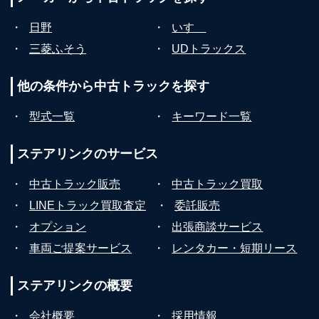
・
日野
・
いすゞ
・
三菱ふそう
・
UDトラックス
他の条件から
中古トラックを探す
・
型式一覧
・
キーワード一覧
ステアリンクの
サービス
・
中古トラック販売
・
中古トラック買取
・
LINEトラック買取査定
・
委託販売
・
オプション
・
出張商談サービス
・
車両ご提案サービス
・
レンタカー・短期リース
ステアリンクの
概要
・
会社概要
・
採用情報