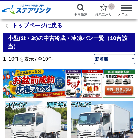
0
車両検索
お気に入り
メニュー
トップページに戻る
小型(2t・3t)の中古冷蔵・冷凍バン一覧（10台該
当）
1~10件を表示 / 全10件