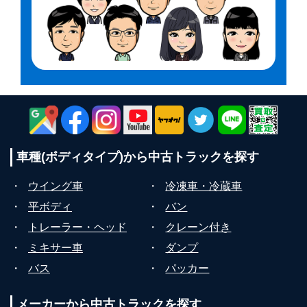
車種(ボディタイプ)から
中古トラックを探す
・
ウイング車
・
冷凍車・冷蔵車
・
平ボディ
・
バン
・
トレーラー・ヘッド
・
クレーン付き
・
ミキサー車
・
ダンプ
・
バス
・
パッカー
メーカーから
中古トラックを探す