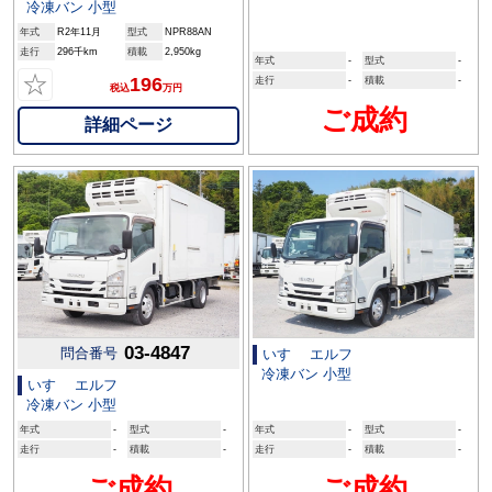
冷凍バン 小型
年式
R2年11月
型式
NPR88AN
走行
296千km
積載
2,950kg
年式
-
型式
-
☆
196
走行
-
積載
-
税込
万円
ご成約
詳細ページ
03-4847
問合番号
いすゞ エルフ
冷凍バン 小型
いすゞ エルフ
冷凍バン 小型
年式
-
型式
-
年式
-
型式
-
走行
-
積載
-
走行
-
積載
-
ご成約
ご成約