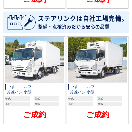
いすゞ エルフ
いすゞ エルフ
冷凍バン 小型
冷凍バン 小型
年式
-
型式
-
年式
-
型式
-
走行
-
積載
-
走行
-
積載
-
ご成約
ご成約