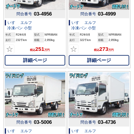
03-4956
03-4999
問合番号
問合番号
いすゞ エルフ
いすゞ エルフ
冷凍バン 小型
冷凍バン 小型
年式
R2年6月
型式
NPR88AN
年式
R2年9月
型式
NPR88AN
走行
232千km
積載
2,950kg
走行
322千km
積載
2,950kg
☆
☆
251
273
税込
万円
税込
万円
詳細ページ
詳細ページ
03-5006
03-4736
問合番号
問合番号
いすゞ エルフ
いすゞ エルフ