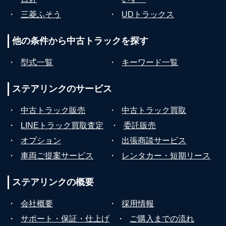
・
三菱ふそう
・
UDトラックス
他の条件から
中古トラックを探す
・
型式一覧
・
キーワード一覧
ステアリンクの
サービス
・
中古トラック販売
・
中古トラック買取
・
LINEトラック買取査定
・
委託販売
・
オプション
・
出張商談サービス
・
車両ご提案サービス
・
レンタカー・短期リース
ステアリンクの
概要
・
会社概要
・
採用情報
・
サポート・保証・仕上げ
・
ご購入までの流れ