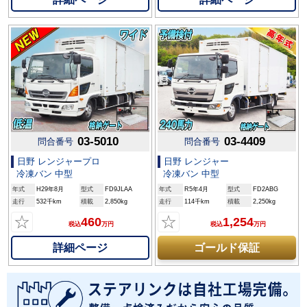
03-5010
03-4409
問合番号
問合番号
日野 レンジャープロ
日野 レンジャー
冷凍バン 中型
冷凍バン 中型
年式
H29年8月
型式
FD9JLAA
年式
R5年4月
型式
FD2ABG
走行
532千km
積載
2,850kg
走行
114千km
積載
2,250kg
☆
☆
460
1,254
税込
万円
税込
万円
詳細ページ
ゴールド保証