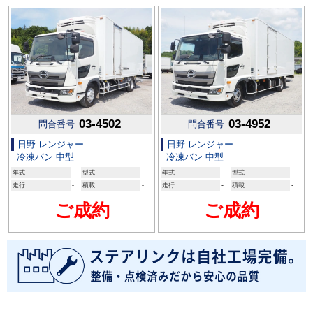
03-4502
03-4952
問合番号
問合番号
日野 レンジャー
日野 レンジャー
冷凍バン 中型
冷凍バン 中型
年式
-
型式
-
年式
-
型式
-
走行
-
積載
-
走行
-
積載
-
ご成約
ご成約