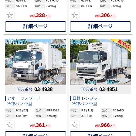
年式
H29年8月
型式
FC7JKAG
年式
H25年3月
型式
FC7JKAG
走行
637千km
積載
2,450kg
走行
462千km
積載
2,650kg
☆
☆
328
306
税込
万円
税込
万円
詳細ページ
詳細ページ
03-4938
03-4851
問合番号
問合番号
いすゞ フォワード
日野 レンジャー
冷凍バン 中型
冷凍バン 中型
年式
H29年7月
型式
FRR90S2
年式
R3年11月
型式
FD2ABG
走行
670千km
積載
2,500kg
走行
391千km
積載
2,250kg
☆
☆
361
966
税込
万円
税込
万円