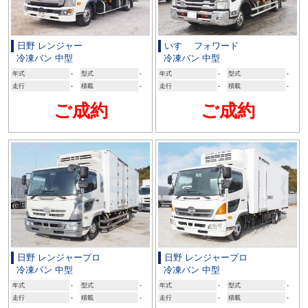
日野 レンジャー
いすゞ フォワード
冷凍バン 中型
冷凍バン 中型
年式
-
型式
-
年式
-
型式
-
走行
-
積載
-
走行
-
積載
-
ご成約
ご成約
日野 レンジャープロ
日野 レンジャープロ
冷凍バン 中型
冷凍バン 中型
年式
-
型式
-
年式
-
型式
-
走行
-
積載
-
走行
-
積載
-