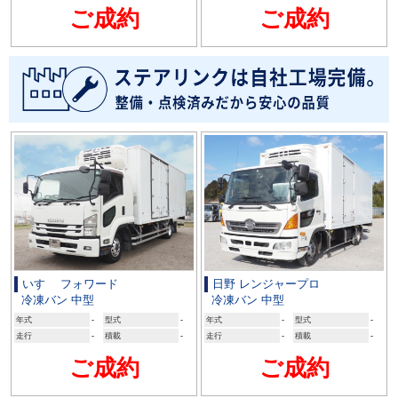
ご成約
ご成約
いすゞ フォワード
日野 レンジャープロ
冷凍バン 中型
冷凍バン 中型
年式
-
型式
-
年式
-
型式
-
走行
-
積載
-
走行
-
積載
-
ご成約
ご成約