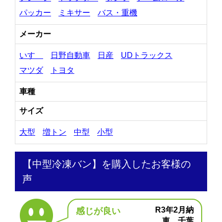
パッカー
ミキサー
バス・重機
メーカー
いすゞ
日野自動車
日産
UDトラックス
マツダ
トヨタ
車種
サイズ
大型
増トン
中型
小型
【中型冷凍バン】を購入したお客様の
声
R3年2月納
感じが良い
車 千葉