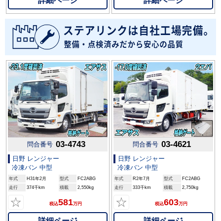
詳細ページ
詳細ページ
03-4743
03-4621
問合番号
問合番号
日野 レンジャー
日野 レンジャー
冷凍バン 中型
冷凍バン 中型
年式
H31年2月
型式
FC2ABG
年式
R2年7月
型式
FC2ABG
走行
374千km
積載
2,550kg
走行
333千km
積載
2,750kg
☆
☆
581
603
税込
万円
税込
万円
詳細ページ
詳細ページ