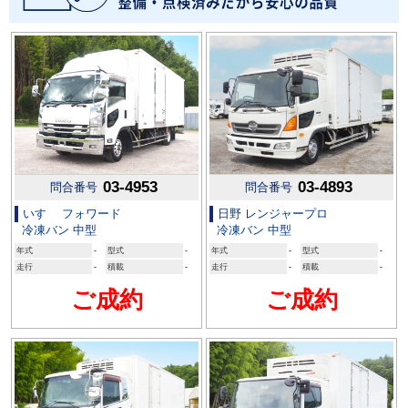
03-4953
03-4893
問合番号
問合番号
いすゞ フォワード
日野 レンジャープロ
冷凍バン 中型
冷凍バン 中型
年式
-
型式
-
年式
-
型式
-
走行
-
積載
-
走行
-
積載
-
ご成約
ご成約