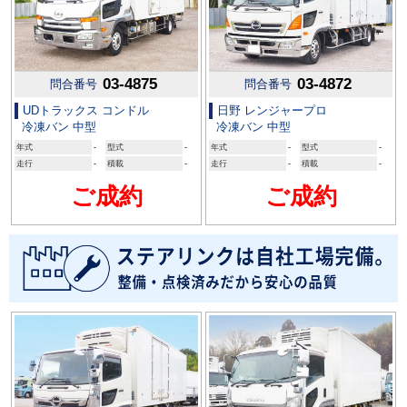
03-4875
03-4872
問合番号
問合番号
UDトラックス コンドル
日野 レンジャープロ
冷凍バン 中型
冷凍バン 中型
年式
-
型式
-
年式
-
型式
-
走行
-
積載
-
走行
-
積載
-
ご成約
ご成約