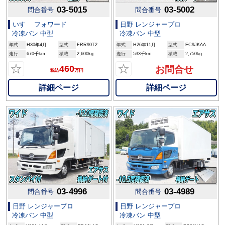
03-5015
03-5002
問合番号
問合番号
いすゞ フォワード
日野 レンジャープロ
冷凍バン 中型
冷凍バン 中型
年式
H30年4月
型式
FRR90T2
年式
H26年11月
型式
FC9JKAA
走行
670千km
積載
2,600kg
走行
533千km
積載
2,750kg
☆
☆
460
お問合せ
税込
万円
詳細ページ
詳細ページ
03-4996
03-4989
問合番号
問合番号
日野 レンジャープロ
日野 レンジャープロ
冷凍バン 中型
冷凍バン 中型