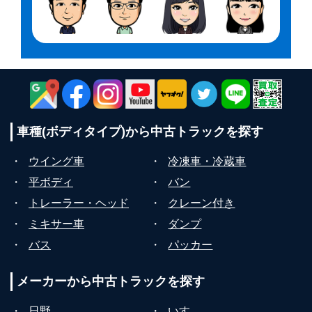
車種(ボディタイプ)から
中古トラックを探す
・
ウイング車
・
冷凍車・冷蔵車
・
平ボディ
・
バン
・
トレーラー・ヘッド
・
クレーン付き
・
ミキサー車
・
ダンプ
・
バス
・
パッカー
メーカーから
中古トラックを探す
・
日野
・
いすゞ