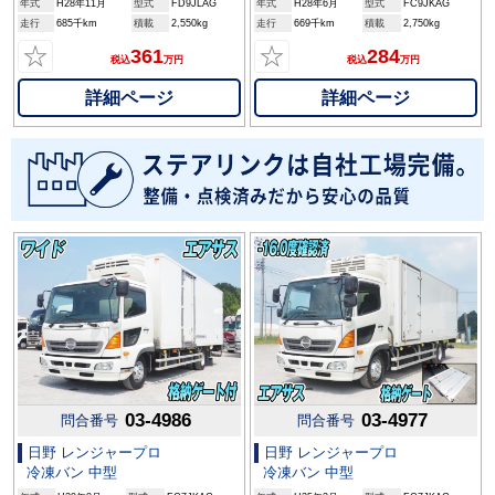
年式
H28年11月
型式
FD9JLAG
年式
H28年6月
型式
FC9JKAG
走行
685千km
積載
2,550kg
走行
669千km
積載
2,750kg
☆
☆
361
284
税込
万円
税込
万円
詳細ページ
詳細ページ
03-4986
03-4977
問合番号
問合番号
日野 レンジャープロ
日野 レンジャープロ
冷凍バン 中型
冷凍バン 中型