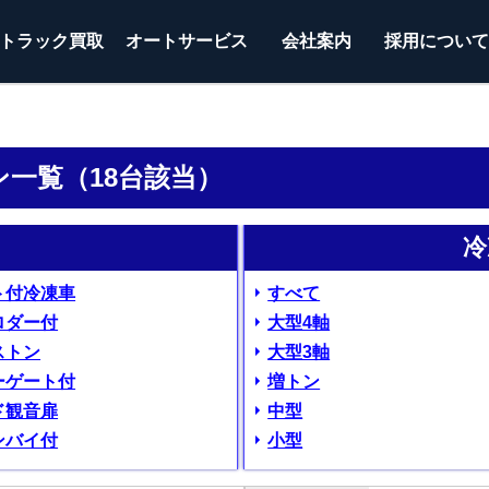
トラック
買取
オートサービス
会社案内
採用につい
ン一覧（18台該当）
冷
ト付冷凍車
すべて
ロダー付
大型4軸
ストン
大型3軸
ーゲート付
増トン
ド観音扉
中型
ンバイ付
小型