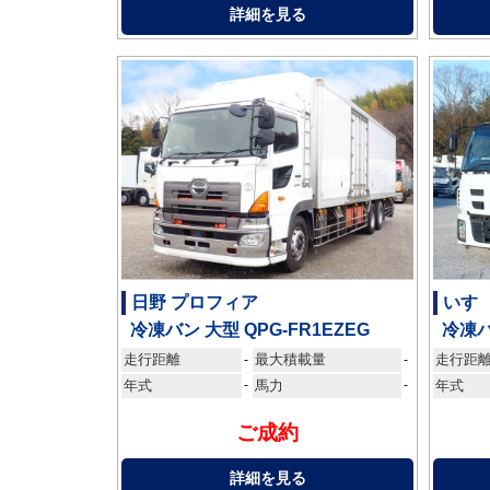
詳細を見る
日野 プロフィア
いすゞ
冷凍バン 大型 QPG-FR1EZEG
冷凍バ
走行距離
最大積載量
走行距
-
-
年式
-
馬力
-
年式
ご成約
詳細を見る