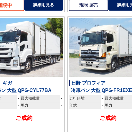
詳細を見る
詳細を
 ギガ
日野 プロフィア
ン 大型 QPG-CYL77BA
冷凍バン 大型 QPG-FR1EX
離
最大積載量
走行距離
最大積載量
-
-
-
-
馬力
-
年式
-
馬力
ご成約
ご成約