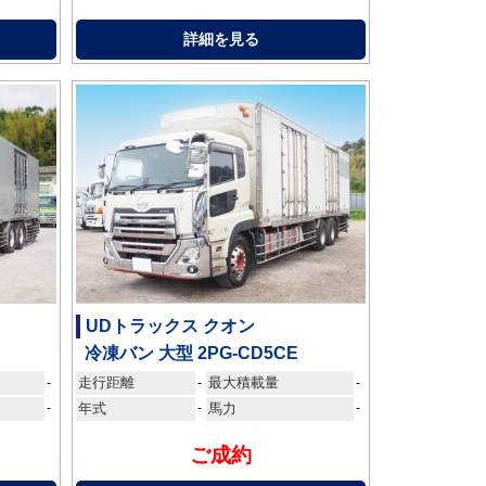
詳細を見る
UDトラックス クオン
B
冷凍バン 大型 2PG-CD5CE
走行距離
最大積載量
-
-
-
-
年式
-
馬力
-
ご成約