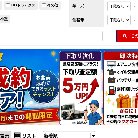
UDトラックス
その他
年 式
～
小型
価格帯
～
この