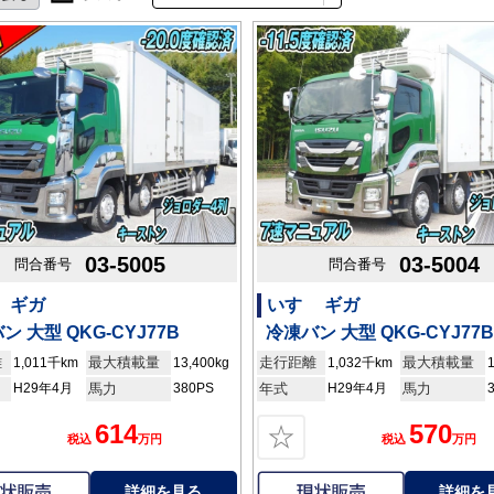
03-5005
03-5004
問合番号
問合番号
 ギガ
いすゞ ギガ
ン 大型 QKG-CYJ77B
冷凍バン 大型 QKG-CYJ77B
離
最大積載量
走行距離
最大積載量
1,011千km
13,400kg
1,032千km
H29年4月
馬力
380PS
年式
H29年4月
馬力
614
570
☆
税込
万円
税込
万円
詳細を見る
詳細を