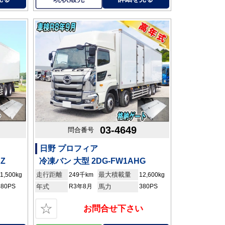
03-4649
問合番号
日野 プロフィア
Z
冷凍バン 大型 2DG-FW1AHG
走行距離
最大積載量
11,500kg
249千km
12,600kg
380PS
年式
R3年8月
馬力
380PS
☆
お問合せ下さい