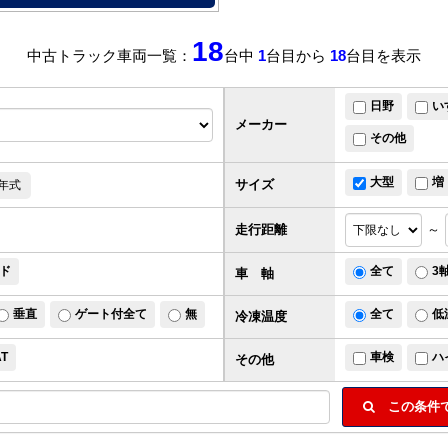
18
中古トラック車両一覧：
台中
1
台目から
18
台目を表示
日野
い
メーカー
その他
大型
増
サイズ
年式
走行距離
～
ド
全て
3
車 軸
垂直
ゲート付全て
無
全て
低
冷凍温度
AT
車検
ハ
その他
この条件で