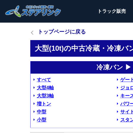
トラック
販売
トップページに戻る
大型(10t)の中古冷蔵・冷凍バ
冷凍バン ▶
すべて
ゲー
大型4軸
ジョ
大型3軸
キー
増トン
パワ
中型
サイ
小型
スタ