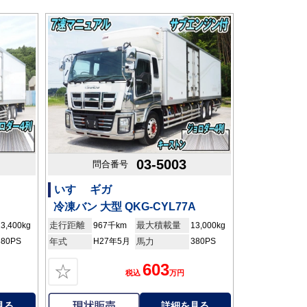
03-5003
問合番号
いすゞ ギガ
冷凍バン 大型 QKG-CYL77A
走行距離
最大積載量
13,400kg
967千km
13,000kg
380PS
年式
H27年5月
馬力
380PS
603
☆
税込
万円
見る
詳細を見る