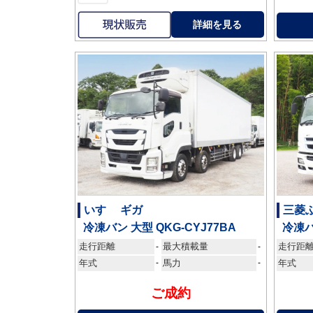
詳細を見る
いすゞ ギガ
三菱
冷凍バン 大型 QKG-CYJ77BA
冷凍バ
走行距離
最大積載量
走行距
-
-
年式
-
馬力
-
年式
ご成約