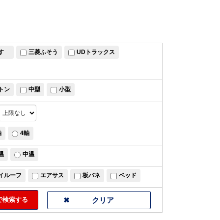
すゞ
三菱ふそう
UDトラックス
トン
中型
小型
軸
4軸
温
中温
イルーフ
エアサス
板バネ
ベッド
検索する