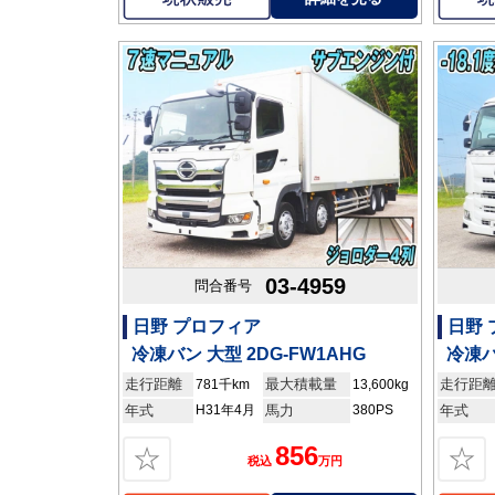
03-4959
問合番号
日野 プロフィア
日野
冷凍バン 大型 2DG-FW1AHG
冷凍バ
走行距離
最大積載量
走行距
781千km
13,600kg
年式
H31年4月
馬力
380PS
年式
856
☆
☆
税込
万円