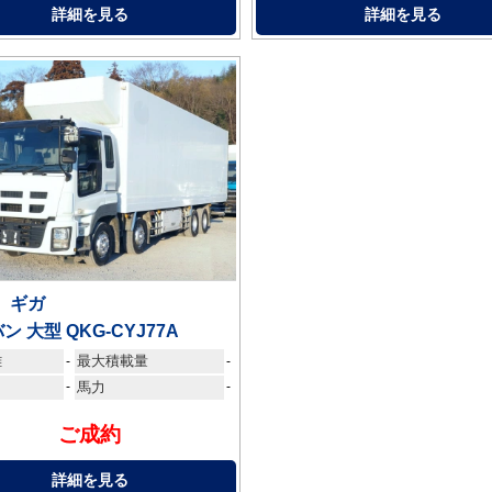
詳細を見る
詳細を見る
 ギガ
ン 大型 QKG-CYJ77A
離
最大積載量
-
-
-
馬力
-
ご成約
詳細を見る