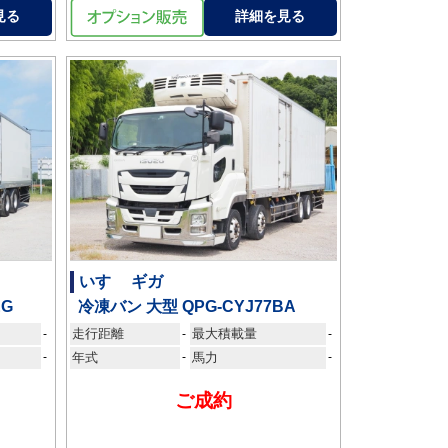
見る
詳細を見る
いすゞ ギガ
EG
冷凍バン 大型 QPG-CYJ77BA
走行距離
最大積載量
-
-
-
-
年式
-
馬力
-
ご成約