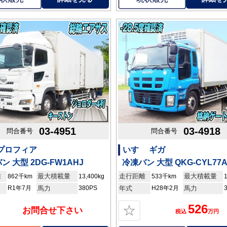
03-4951
03-4918
問合番号
問合番号
 プロフィア
いすゞ ギガ
ン 大型 2DG-FW1AHJ
冷凍バン 大型 QKG-CYL77A
離
最大積載量
走行距離
最大積載量
862千km
13,400kg
533千km
R1年7月
馬力
380PS
年式
H28年2月
馬力
526
☆
お問合せ下さい
税込
万円