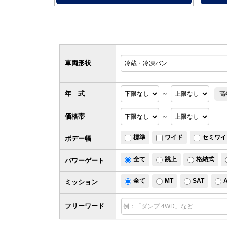
車両形状
年 式
～
高
価格帯
～
標準
ワイド
セミワイ
ボデー幅
全て
跳上
格納式
パワー
ゲート
全て
MT
SAT
ミッション
フリーワード