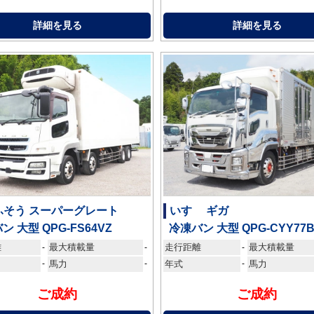
詳細を見る
詳細を見る
ふそう スーパーグレート
いすゞ ギガ
ン 大型 QPG-FS64VZ
冷凍バン 大型 QPG-CYY77
離
最大積載量
走行距離
最大積載量
-
-
-
-
馬力
-
年式
-
馬力
ご成約
ご成約