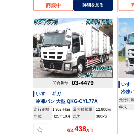
詳細を見る
03-4479
問合番号
いすゞ
冷凍バ
いすゞ ギガ
走行距
冷凍バン 大型 QKG-CYL77A
年式
走行距離
最大積載量
1,302千km
12,800kg
年式
H25年10月
馬力
380PS
438
☆
税込
万円