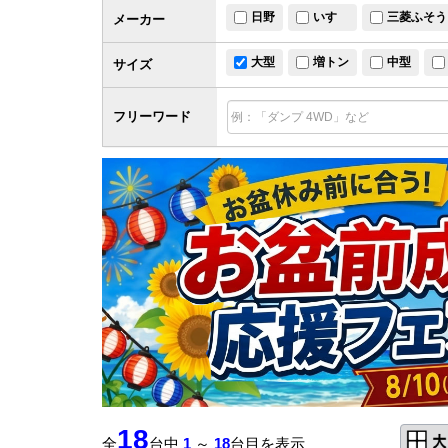
日野
いすゞ
三菱ふそう
メーカー
大型
増トン
中型
サイズ
フリーワード
18
全
台中
1
～
18
台目を表示