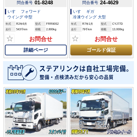
01-8248
24-4629
問合番号
問合番号
いすゞ フォワード
いすゞ ギガ
ウイング 中型
冷凍ウイング 大型
年式
R2年6月
型式
FRR90S2
年式
R7年1月
型式
CYJ77D
走行
543千km
積載
2,800kg
走行
79千km
積載
13,000kg
☆
☆
お問合せ
お問合せ
詳細ページ
ゴールド保証