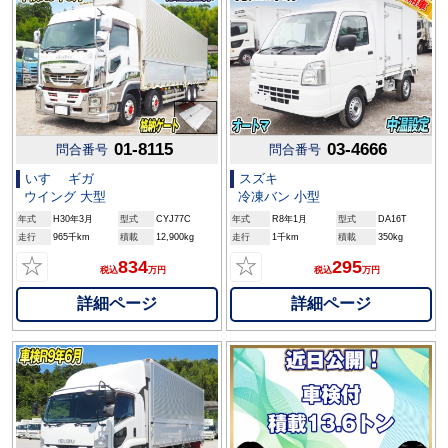
01-8115
03-4666
問合番号
問合番号
いすゞ ギガ
スズキ
ウイング 大型
冷凍バン 小型
年式
H30年3月
型式
CYJ77C
年式
R8年1月
型式
DA16T
走行
965千km
積載
12,900kg
走行
1千km
積載
350kg
☆
☆
834
295
税込
万円
税込
万円
詳細ページ
詳細ページ