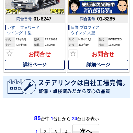
01-8247
01-8285
問合番号
問合番号
いすゞ フォワード
日野 プロフィア
ウイング 中型
ウイング 大型
年式
R2年6月
型式
FRR90S2
年式
H28年12月
型式
FW1EXEG
走行
434千km
積載
2,800kg
走行
432千km
積載
13,600kg
☆
☆
お問合せ
お問合せ
詳細ページ
詳細ページ
85
台中
1
台目から
24
台目を表示
次へ
1
2
3
4