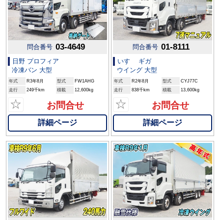
03-4649
01-8111
問合番号
問合番号
日野 プロフィア
いすゞ ギガ
冷凍バン 大型
ウイング 大型
年式
R3年8月
型式
FW1AHG
年式
R2年8月
型式
CYJ77C
走行
249千km
積載
12,600kg
走行
838千km
積載
13,600kg
☆
☆
お問合せ
お問合せ
詳細ページ
詳細ページ