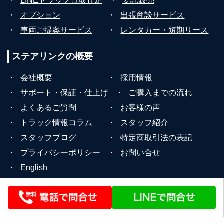
・
LINEトラック買取査定
・
委託販売
・
オプション
・
出張商談サービス
・
車両ご提案サービス
・
レンタカー・短期リース
ステアリンクの
概要
・
会社概要
・
採用情報
・
サポート・保証・仕上げ
・
ご購入までの流れ
・
よくあるご質問
・
お客様の声
・
トラック情報コラム
・
スタッフ紹介
・
スタッフブログ
・
特定商取引法の表記
・
プライバシーポリシー
・
お問い合せ
・
English
© 2026 STEERLINK Co.,Ltd