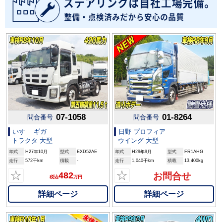
07-1058
01-8264
問合番号
問合番号
いすゞ ギガ
日野 プロフィア
トラクタ 大型
ウイング 大型
年式
H27年10月
型式
EXD52AE
年式
H29年9月
型式
FR1AHG
走行
572千km
積載
-
走行
1,040千km
積載
13,400kg
☆
☆
482
お問合せ
税込
万円
詳細ページ
詳細ページ