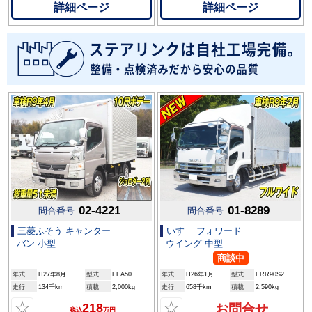
詳細ページ
詳細ページ
02-4221
01-8289
問合番号
問合番号
三菱ふそう キャンター
いすゞ フォワード
バン 小型
ウイング 中型
商談中
年式
H27年8月
型式
FEA50
年式
H26年1月
型式
FRR90S2
走行
134千km
積載
2,000kg
走行
658千km
積載
2,590kg
☆
☆
218
お問合せ
税込
万円