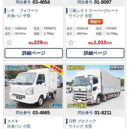
03-4654
01-8097
問合番号
問合番号
いすゞ フォワード
三菱ふそう スーパーグレート
冷凍バン 中型
ウイング 大型
商談中
年式
H26年3月
型式
FRR90T2
年式
H31年2月
型式
FS74HZ
走行
621千km
積載
2,750kg
走行
382千km
積載
13,700kg
☆
☆
229
1,010
税込
万円
税込
万円
詳細ページ
詳細ページ
03-4665
01-8211
問合番号
問合番号
スズキ
日野 プロフィア
冷凍バン 小型
ウイング 大型