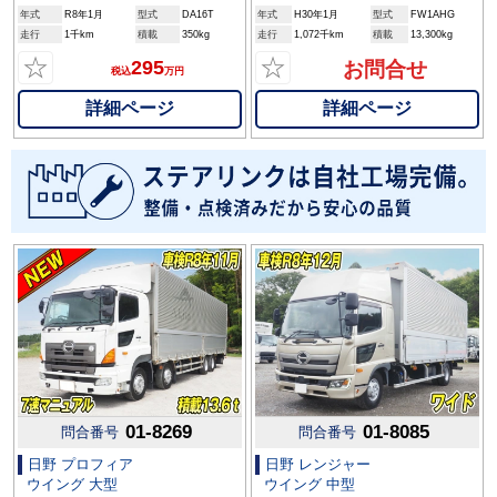
年式
R8年1月
型式
DA16T
年式
H30年1月
型式
FW1AHG
走行
1千km
積載
350kg
走行
1,072千km
積載
13,300kg
☆
☆
295
お問合せ
税込
万円
詳細ページ
詳細ページ
01-8269
01-8085
問合番号
問合番号
日野 プロフィア
日野 レンジャー
ウイング 大型
ウイング 中型