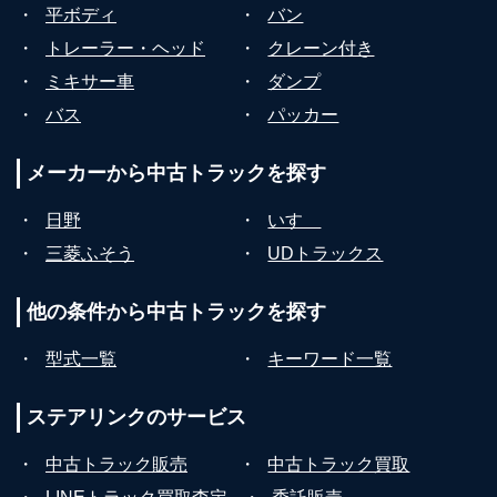
・
平ボディ
・
バン
・
トレーラー・ヘッド
・
クレーン付き
・
ミキサー車
・
ダンプ
・
バス
・
パッカー
メーカーから
中古トラックを探す
・
日野
・
いすゞ
・
三菱ふそう
・
UDトラックス
他の条件から
中古トラックを探す
・
型式一覧
・
キーワード一覧
ステアリンクの
サービス
・
中古トラック販売
・
中古トラック買取