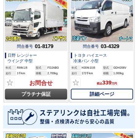
01-8179
03-4329
問合番号
問合番号
日野 レンジャー
トヨタ ハイエース
ウイング 中型
冷凍バン 小型
年式
R8年1月
型式
FD2ABG
年式
H30年10月
型式
GDH206V
走行
1千km
積載
2,700kg
走行
172千km
積載
1,000kg
☆
☆
339
お問合せ
税込
万円
詳細ページ
プラチナ保証