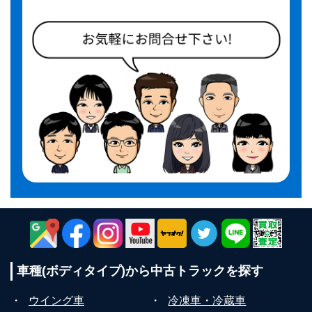
車種(ボディタイプ)から
中古トラックを探す
・
ウイング車
・
冷凍車・冷蔵車