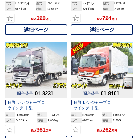
年式
H27年11月
型式
FW1EXEG
年式
R2年11月
型式
FD2ABA
走行
967千km
積載
13,600kg
走行
321千km
積載
2,750kg
☆
☆
328
724
税込
万円
税込
万円
詳細ページ
詳細ページ
01-8231
01-8101
問合番号
問合番号
日野 レンジャープロ
日野 レンジャープロ
ウイング 中型
ウイング 中型
年式
H26年10月
型式
FD7JLAG
年式
H26年9月
型式
FD9JLAA
走行
543千km
積載
2,800kg
走行
690千km
積載
2,600kg
☆
☆
361
262
税込
万円
税込
万円