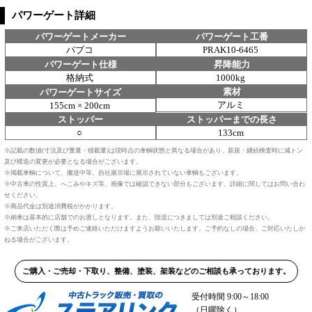
パワーゲート詳細
パワーゲートメーカー
パワーゲート工番
パブコ
PRAK10-6465
パワーゲート仕様
昇降能力
格納式
1000kg
素材
パワーゲートサイズ
アルミ
155cm × 200cm
ストッパー
ストッパーまでの長さ
○
133cm
※記載の数値(寸法及び重量・積載量)は現時点の車輌状態と異なる場合があり、新規・継続検査時に減トン
及び構造の変更が必要となる場合がございます。
※掲載車輌について、搬送中等、自社展示場に展示されていない車輌もございます。
※中古車の性質上、へこみやキズ等、画像では確認できない部分もございます。詳細に関してはお問い合わ
せください。
※商品代金は別途消費税がかかります。
※納車は基本的に店舗でのお渡しとなります。また、陸送につきましては別途ご相談ください。
※ご来店いただく際は予めご連絡いただけますようお願いいたします。ご予約なしの場合、ご対応いたしか
ねる場合がございます。
ご購入・ご売却・下取り、整備、塗装、架装などのご相談も承っております。
受付時間 9:00～18:00
（日曜除く）