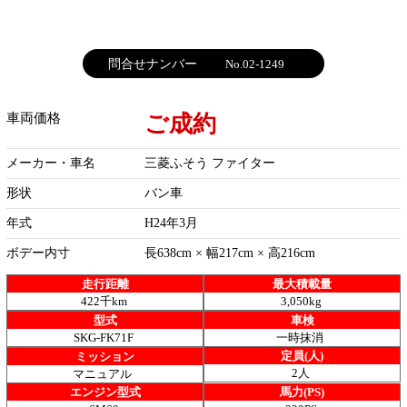
問合せナンバー
No.02-1249
ご成約
車両価格
メーカー・車名
三菱ふそう ファイター
形状
バン車
年式
H24年3月
ボデー内寸
長638cm × 幅217cm × 高216cm
走行距離
最大積載量
422千km
3,050kg
型式
車検
SKG-FK71F
一時抹消
定員(人)
ミッション
2人
マニュアル
エンジン型式
馬力(PS)