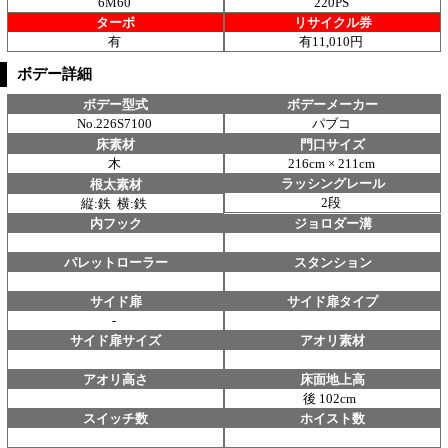
6M60
220PS
ターボ
リサイクル券
有
有11,010円
ボデー詳細
ボデー型式
ボデーメーカー
No.226S7100
パブコ
床素材
門口サイズ
木
216cm × 211cm
ラッシングレール
根太素材
2段
縦:鉄 横:鉄
内フック
ジョロダー溝
パレットローラー
スタンション
サイド扉
サイド扉タイプ
-
サイド扉サイズ
アオリ素材
アオリ高さ
床面地上高
後 102cm
スイッチ数
ホイスト数