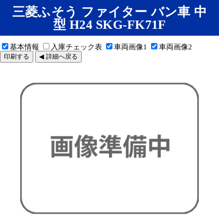
三菱ふそう ファイター バン車 中
型 H24 SKG-FK71F
基本情報
入庫チェック表
車両画像1
車両画像2
印刷する
◀ 詳細へ戻る