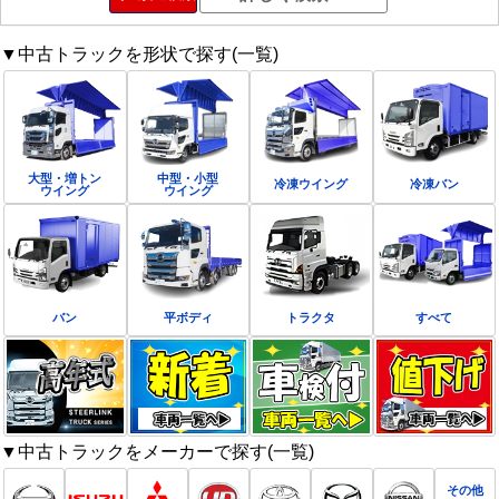
▼中古トラックを形状で探す(一覧)
大型・増トン
中型・小型
冷凍ウイング
冷凍バン
ウイング
ウイング
バン
平ボディ
トラクタ
すべて
▼中古トラックをメーカーで探す(一覧)
その他