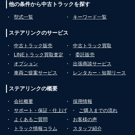
他の条件から
中古トラックを探す
・
型式一覧
・
キーワード一覧
ステアリンクの
サービス
・
中古トラック販売
・
中古トラック買取
・
LINEトラック買取査定
・
委託販売
・
オプション
・
出張商談サービス
・
車両ご提案サービス
・
レンタカー・短期リース
ステアリンクの
概要
・
会社概要
・
採用情報
・
サポート・保証・仕上げ
・
ご購入までの流れ
・
よくあるご質問
・
お客様の声
・
トラック情報コラム
・
スタッフ紹介