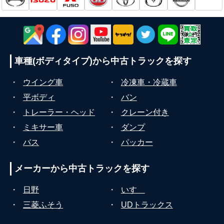
車種(ボディタイプ)から
中古トラックを探す
・
ウイング車
・
冷凍車・冷蔵車
・
平ボディ
・
バン
・
トレーラー・ヘッド
・
クレーン付き
・
ミキサー車
・
ダンプ
・
バス
・
パッカー
メーカーから
中古トラックを探す
・
日野
・
いすゞ
・
三菱ふそう
・
UDトラックス