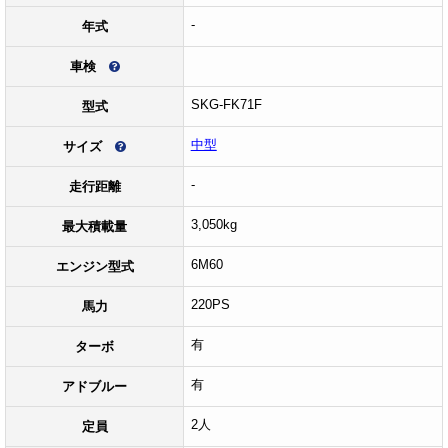
-
年式
車検
SKG-FK71F
型式
中型
サイズ
-
走行距離
3,050kg
最大積載量
6M60
エンジン型式
220PS
馬力
有
ターボ
有
アドブルー
2人
定員