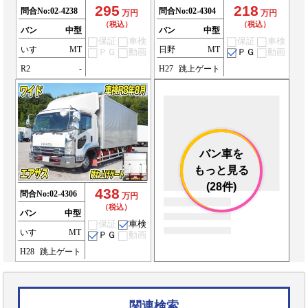
295
218
問合No:
02-4238
問合No:
02-4304
万円
万円
（税込）
（税込）
バン
中型
バン
中型
保証
車検
保証
車検
いすゞ
MT
日野
MT
ＰＧ
動画
ＰＧ
動画
R2
-
H27
跳上ゲート
バン車を
もっと見る
(28件)
438
問合No:
02-4306
万円
（税込）
バン
中型
保証
車検
いすゞ
MT
ＰＧ
動画
H28
跳上ゲート
関連検索