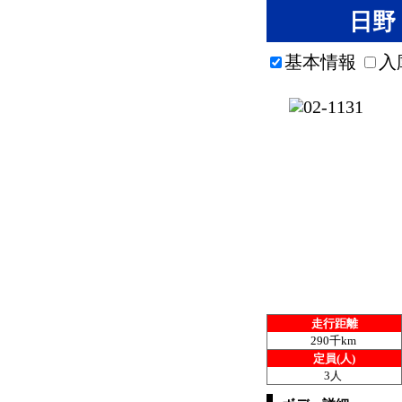
日野 
基本情報
入
走行距離
290千km
定員(人)
3人