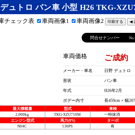
デュトロ バン車 小型 H26 TKG-XZU
庫チェック表
車両画像1
車両画像2
印刷する
◀
問合せナンバー
No.
車両価格
ご成約
メーカー・車名
日野 デュトロ
形状
バン車
年式
H26年2月
ボデー内寸
長459cm × 幅20
最大積載量
型式
車検
2,000kg
TKG-XZU710M
一時抹消
エンジン型式
馬力(PS)
ターボ
N04C
136PS
有