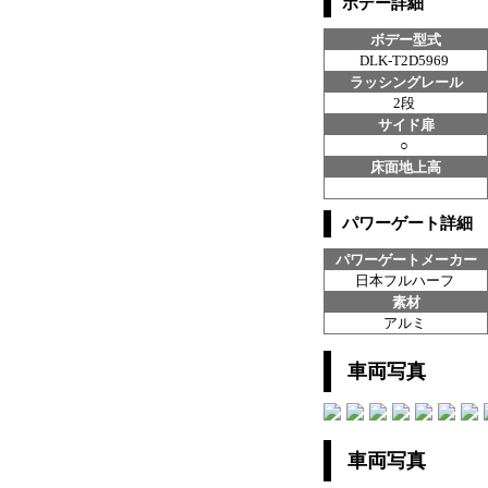
ボデー詳細
ボデー型式
DLK-T2D5969
ラッシングレール
2段
サイド扉
○
床面地上高
パワーゲート詳細
パワーゲートメーカー
日本フルハーフ
素材
アルミ
車両写真
車両写真