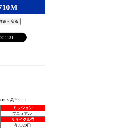
710M
 詳細へ戻る
02-1131
7cm × 高202cm
ミッション
マニュアル
リサイクル券
有8,820円