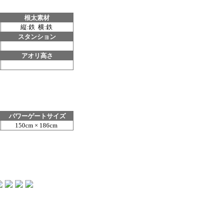
根太素材
縦:鉄 横:鉄
スタンション
アオリ高さ
パワーゲートサイズ
150cm × 186cm