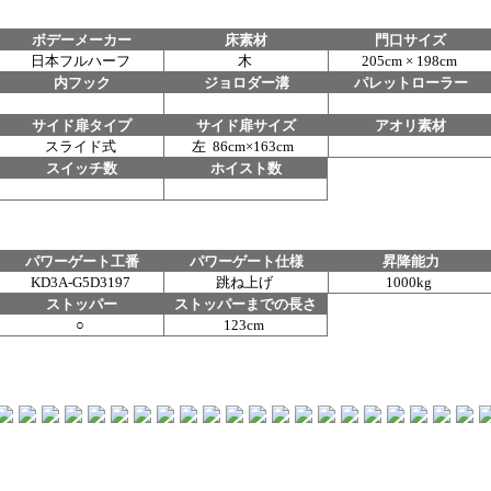
ボデーメーカー
床素材
門口サイズ
日本フルハーフ
木
205cm × 198cm
内フック
ジョロダー溝
パレットローラー
サイド扉タイプ
サイド扉サイズ
アオリ素材
スライド式
左 86cm×163cm
スイッチ数
ホイスト数
パワーゲート工番
パワーゲート仕様
昇降能力
KD3A-G5D3197
跳ね上げ
1000kg
ストッパー
ストッパーまでの長さ
○
123cm