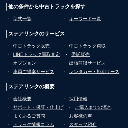
他の条件から
中古トラックを探す
・
型式一覧
・
キーワード一覧
ステアリンクの
サービス
・
中古トラック販売
・
中古トラック買取
・
LINEトラック買取査定
・
委託販売
・
オプション
・
出張商談サービス
・
車両ご提案サービス
・
レンタカー・短期リース
ステアリンクの
概要
・
会社概要
・
採用情報
・
サポート・保証・仕上げ
・
ご購入までの流れ
・
よくあるご質問
・
お客様の声
・
トラック情報コラム
・
スタッフ紹介