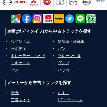
その他
車種(ボディタイプ)から
中古トラックを探す
・
ウイング車
・
冷凍車・冷蔵車
・
平ボディ
・
バン
・
トレーラー・ヘッド
・
クレーン付き
・
ミキサー車
・
ダンプ
・
バス
・
パッカー
メーカーから
中古トラックを探す
・
日野
・
いすゞ
・
三菱ふそう
・
UDトラックス