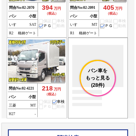
394
405
問合No:
02-2070
問合No:
02-2091
万円
万円
（税込）
（税込）
バン
小型
バン
小型
保証
車検
保証
車検
いすゞ
SAT
いすゞ
MT
ＰＧ
動画
ＰＧ
動画
R2
格納ゲート
R1
格納ゲート
バン車を
もっと見る
(28件)
218
問合No:
02-4221
万円
（税込）
バン
小型
保証
車検
三菱
MT
ＰＧ
動画
H27
-