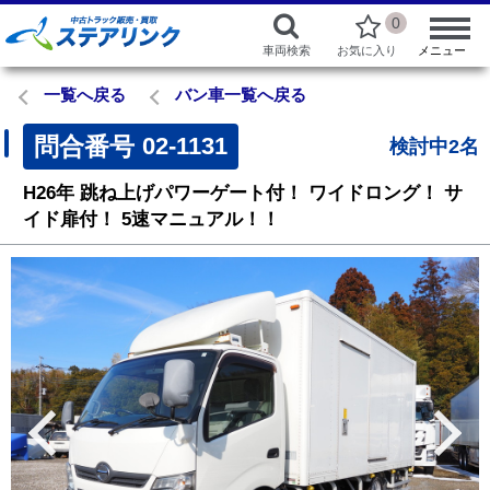
0
車両検索
お気に入り
メニュー
一覧へ戻る
バン車一覧へ戻る
問合番号
02-1131
検討中2名
H26年
跳ね上げパワーゲート付！
ワイドロング！
サ
イド扉付！
5速マニュアル！！