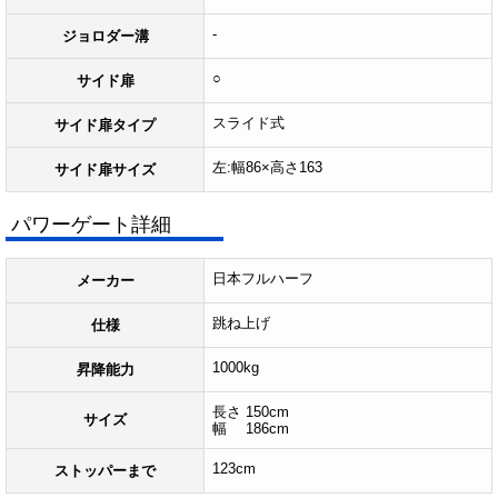
-
ジョロダー溝
○
サイド扉
スライド式
サイド扉タイプ
左:幅86×高さ163
サイド扉サイズ
パワーゲート詳細
日本フルハーフ
メーカー
跳ね上げ
仕様
1000kg
昇降能力
長さ 150cm
サイズ
幅 186cm
123cm
ストッパーまで