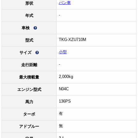
バン車
形状
-
年式
車検
TKG-XZU710M
型式
小型
サイズ
-
走行距離
2,000kg
最大積載量
N04C
エンジン型式
136PS
馬力
有
ターボ
無
アドブルー