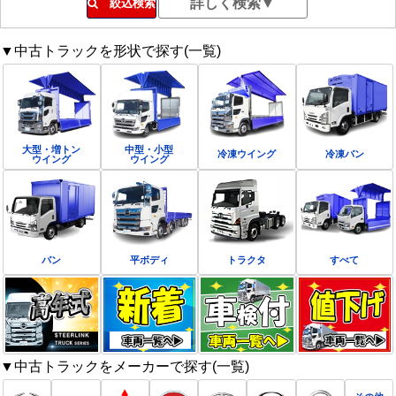
絞込検索
▼中古トラックを形状で探す(一覧)
大型・増トン
中型・小型
冷凍ウイング
冷凍バン
ウイング
ウイング
バン
平ボディ
トラクタ
すべて
▼中古トラックをメーカーで探す(一覧)