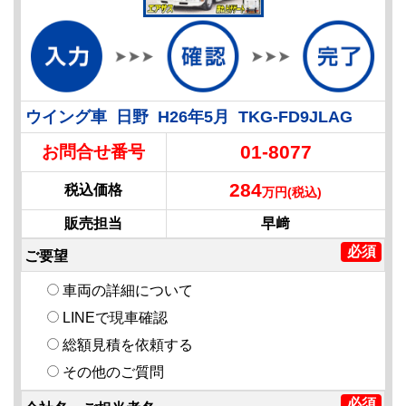
ウイング車 日野 H26年5月 TKG-FD9JLAG
01-8077
お問合せ番号
284
税込価格
万円(税込)
販売担当
早﨑
ご要望
車両の詳細について
LINEで現車確認
総額見積を依頼する
その他のご質問