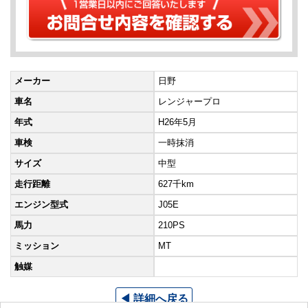
メーカー
日野
車名
レンジャープロ
年式
H26年5月
車検
一時抹消
サイズ
中型
走行距離
627千km
エンジン型式
J05E
馬力
210PS
ミッション
MT
触媒
◀ 詳細へ戻る