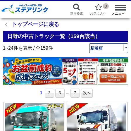
0
車両検索
お気に入り
メニュー
トップページに戻る
日野の中古トラック一覧（159台該当）
1~24件を表示 / 全159件
...
1
2
3
7
次へ