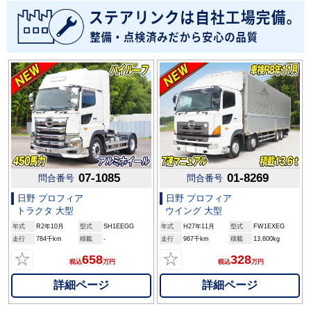
07-1085
01-8269
問合番号
問合番号
日野 プロフィア
日野 プロフィア
トラクタ 大型
ウイング 大型
年式
R2年10月
型式
SH1EEGG
年式
H27年11月
型式
FW1EXEG
走行
784千km
積載
-
走行
967千km
積載
13,600kg
☆
☆
658
328
税込
万円
税込
万円
詳細ページ
詳細ページ