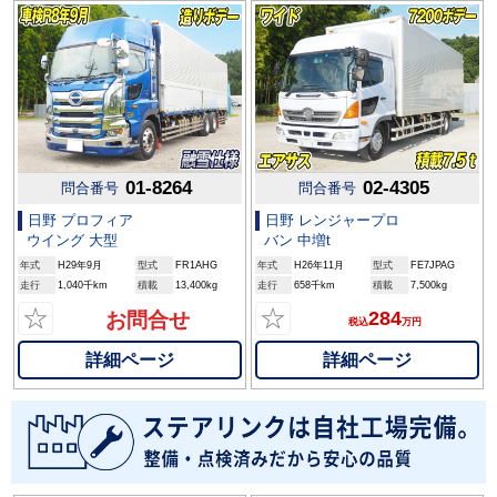
01-8264
02-4305
問合番号
問合番号
日野 プロフィア
日野 レンジャープロ
ウイング 大型
バン 中増t
年式
H29年9月
型式
FR1AHG
年式
H26年11月
型式
FE7JPAG
走行
1,040千km
積載
13,400kg
走行
658千km
積載
7,500kg
☆
☆
284
お問合せ
税込
万円
詳細ページ
詳細ページ