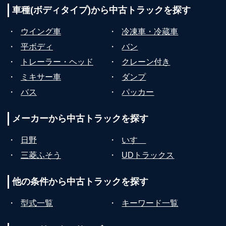
車種(ボディタイプ)から
中古トラックを探す
・
ウイング車
・
冷凍車・冷蔵車
・
平ボディ
・
バン
・
トレーラー・ヘッド
・
クレーン付き
・
ミキサー車
・
ダンプ
・
バス
・
パッカー
メーカーから
中古トラックを探す
・
日野
・
いすゞ
・
三菱ふそう
・
UDトラックス
他の条件から
中古トラックを探す
・
型式一覧
・
キーワード一覧