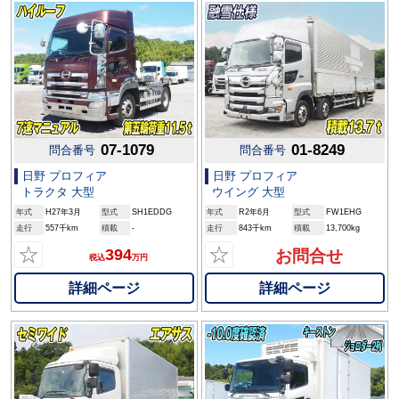
07-1079
01-8249
問合番号
問合番号
日野 プロフィア
日野 プロフィア
トラクタ 大型
ウイング 大型
年式
H27年3月
型式
SH1EDDG
年式
R2年6月
型式
FW1EHG
走行
557千km
積載
-
走行
843千km
積載
13,700kg
☆
☆
394
お問合せ
税込
万円
詳細ページ
詳細ページ