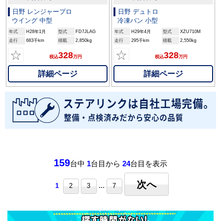
日野 レンジャープロ
日野 デュトロ
ウイング 中型
冷凍バン 小型
年式
H28年1月
型式
FD7JLAG
年式
H29年4月
型式
XZU710M
走行
683千km
積載
2,850kg
走行
295千km
積載
2,550kg
☆
☆
328
328
税込
万円
税込
万円
詳細ページ
詳細ページ
159
台中
1
台目から
24
台目を表示
次へ
...
1
2
3
7