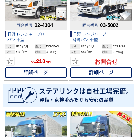
02-4304
03-5002
問合番号
問合番号
日野 レンジャープロ
日野 レンジャープロ
バン 中型
冷凍バン 中型
年式
H27年3月
型式
FC9JKAG
年式
H26年11月
型式
FC9JKAA
走行
510千km
積載
3,000kg
走行
533千km
積載
2,750kg
☆
☆
218
お問合せ
税込
万円
詳細ページ
詳細ページ