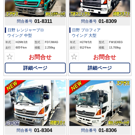
01-8311
01-8309
問合番号
問合番号
日野 レンジャープロ
日野 プロフィア
ウイング 中型
ウイング 大型
年式
H29年3月
型式
FD7JMAG
年式
H27年5月
型式
FW1EXEG
走行
605千km
積載
2,250kg
走行
912千km
積載
13,700kg
☆
☆
お問合せ
お問合せ
詳細ページ
詳細ページ
01-8304
01-8306
問合番号
問合番号