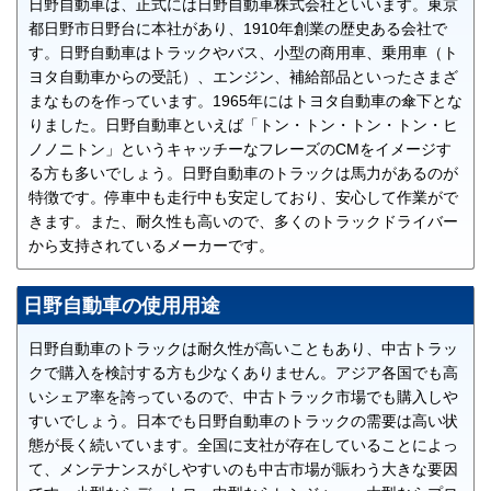
日野自動車は、正式には日野自動車株式会社といいます。東京
都日野市日野台​​に本社があり、1910年創業の歴史ある会社で
す。日野自動車はトラックやバス、小型の商用車、乗用車（ト
ヨタ自動車からの受託）、エンジン、補給部品といったさまざ
まなものを作っています。1965年にはトヨタ自動車の傘下とな
りました。日野自動車といえば「トン・トン・トン・トン・ヒ
ノノニトン」というキャッチーなフレーズのCMをイメージす
る方も多いでしょう。日野自動車のトラックは馬力があるのが
特徴です。停車中も走行中も安定しており、安心して作業がで
きます。また、耐久性も高いので、多くのトラックドライバー
から支持されているメーカーです。
日野自動車の使用用途
日野自動車のトラックは耐久性が高いこともあり、中古トラッ
クで購入を検討する方も少なくありません。アジア各国でも高
いシェア率を誇っているので、中古トラック市場でも購入しや
すいでしょう。日本でも日野自動車のトラックの需要は高い状
態が長く続いています。全国に支社が存在していることによっ
て、メンテナンスがしやすいのも中古市場が賑わう大きな要因