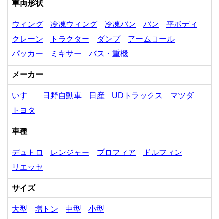
車両形状
ウィング
冷凍ウィング
冷凍バン
バン
平ボディ
クレーン
トラクター
ダンプ
アームロール
パッカー
ミキサー
バス・重機
メーカー
いすゞ
日野自動車
日産
UDトラックス
マツダ
トヨタ
車種
デュトロ
レンジャー
プロフィア
ドルフィン
リエッセ
サイズ
大型
増トン
中型
小型