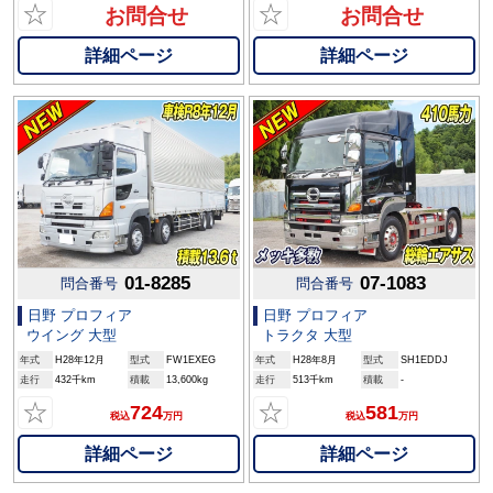
☆
☆
お問合せ
お問合せ
詳細ページ
詳細ページ
01-8285
07-1083
問合番号
問合番号
日野 プロフィア
日野 プロフィア
ウイング 大型
トラクタ 大型
年式
H28年12月
型式
FW1EXEG
年式
H28年8月
型式
SH1EDDJ
走行
432千km
積載
13,600kg
走行
513千km
積載
-
☆
☆
724
581
税込
万円
税込
万円
詳細ページ
詳細ページ