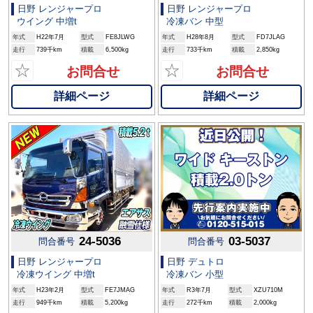
日野 レンジャープロ
日野 レンジャープロ
ウイング 中増t
冷凍バン 中型
年式
H22年7月
型式
FE8JLWG
年式
H28年8月
型式
FD7JLAG
走行
739千km
積載
6,500kg
走行
733千km
積載
2,850kg
☆
☆
お問合せ
お問合せ
詳細ページ
詳細ページ
24-5036
03-5037
問合番号
問合番号
日野 レンジャープロ
日野 デュトロ
冷凍ウイング 中増t
冷凍バン 小型
年式
H23年2月
型式
FE7JMAG
年式
R3年7月
型式
XZU710M
走行
949千km
積載
5,200kg
走行
272千km
積載
2,000kg