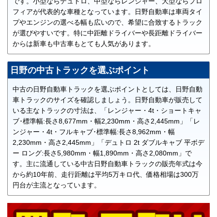
です。小型ならデュトロ、中型ならレンジャー、大型ならプロ
フィアが代表的な車種となっています。日野自動車は車両タイ
プやエンジンの選べる幅も広いので、希望に合致するトラック
が選びやすいです。特に中距離ドライバーや長距離ドライバー
からは新車も中古車もとても人気があります。
日野の中古トラックを選ぶポイント
中古の日野自動車トラックを選ぶポイントとしては、日野自動
車トラックのサイズを確認しましょう。日野自動車が販売して
いる主なトラックの寸法は、「レンジャー・4t・ショートキャ
ブ･標準幅:長さ8,677mm・幅2,230mm・高さ2,445mm」「レ
ンジャー・4t・フルキャブ･標準幅:長さ8,962mm・幅
2,230mm・高さ2,445mm」「デュトロ 2t ダブルキャブ 平ボデ
ー ロング:長さ5,980mm・幅1,890mm・高さ2,080mm」で
す。主に流通している中古日野自動車トラックの販売年式は今
から約10年前、走行距離は平均5万キロ代、価格相場は300万
円台が主流となっています。