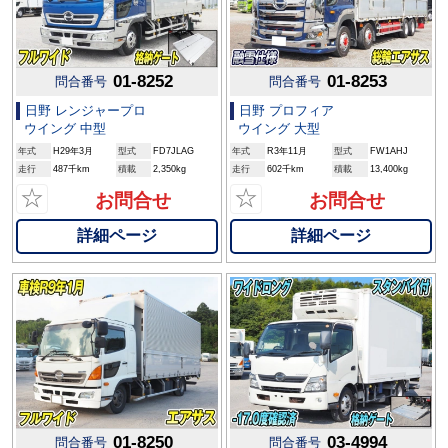
01-8252
01-8253
問合番号
問合番号
日野 レンジャープロ
日野 プロフィア
ウイング 中型
ウイング 大型
年式
H29年3月
型式
FD7JLAG
年式
R3年11月
型式
FW1AHJ
走行
487千km
積載
2,350kg
走行
602千km
積載
13,400kg
☆
☆
お問合せ
お問合せ
詳細ページ
詳細ページ
01-8250
03-4994
問合番号
問合番号