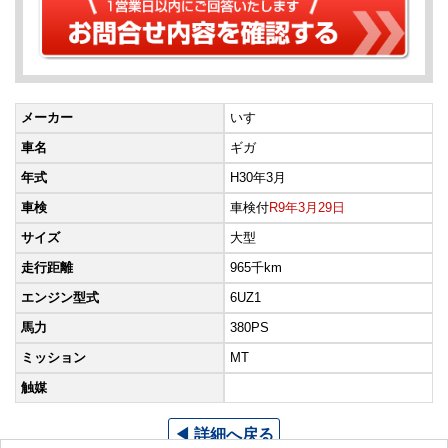
メーカー
いすゞ
車名
ギガ
年式
H30年3月
車検
車検付
R9年3月29日
サイズ
大型
走行距離
965千km
エンジン型式
6UZ1
馬力
380PS
ミッション
MT
触媒
◀ 詳細へ戻る