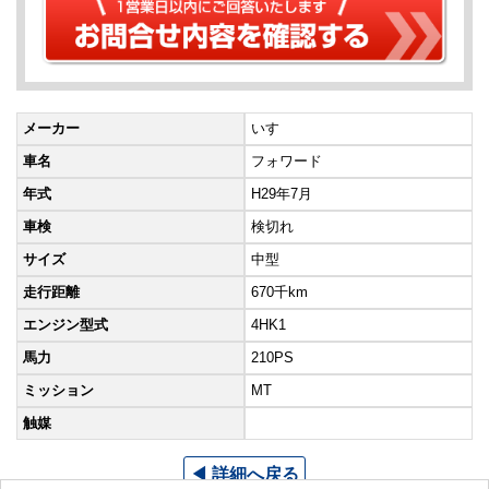
メーカー
いすゞ
車名
フォワード
年式
H29年7月
車検
検切れ
サイズ
中型
走行距離
670千km
エンジン型式
4HK1
馬力
210PS
ミッション
MT
触媒
◀ 詳細へ戻る