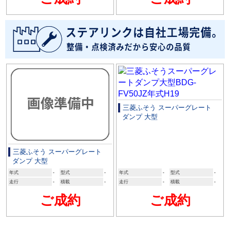
三菱ふそう スーパーグレート
ダンプ 大型
三菱ふそう スーパーグレート
ダンプ 大型
年式
-
型式
-
年式
-
型式
-
走行
-
積載
-
走行
-
積載
-
ご成約
ご成約