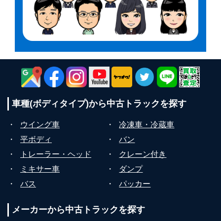
車種(ボディタイプ)から
中古トラックを探す
・
ウイング車
・
冷凍車・冷蔵車
・
平ボディ
・
バン
・
トレーラー・ヘッド
・
クレーン付き
・
ミキサー車
・
ダンプ
・
バス
・
パッカー
メーカーから
中古トラックを探す