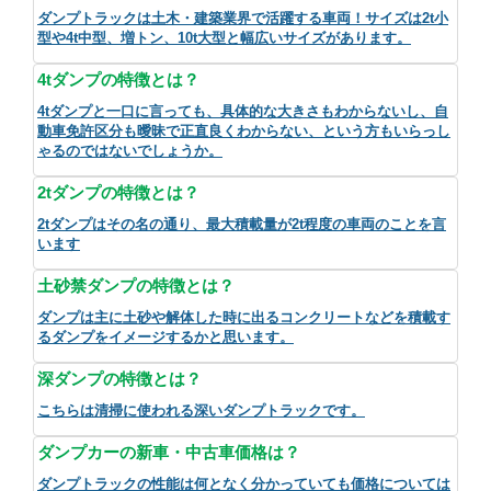
ダンプトラックは土木・建築業界で活躍する車両！サイズは2t小
型や4t中型、増トン、10t大型と幅広いサイズがあります。
4tダンプの特徴とは？
4tダンプと一口に言っても、具体的な大きさもわからないし、自
動車免許区分も曖昧で正直良くわからない、という方もいらっし
ゃるのではないでしょうか。
2tダンプの特徴とは？
2tダンプはその名の通り、最大積載量が2t程度の車両のことを言
います
土砂禁ダンプの特徴とは？
ダンプは主に土砂や解体した時に出るコンクリートなどを積載す
るダンプをイメージするかと思います。
深ダンプの特徴とは？
こちらは清掃に使われる深いダンプトラックです。
ダンプカーの新車・中古車価格は？
ダンプトラックの性能は何となく分かっていても価格については