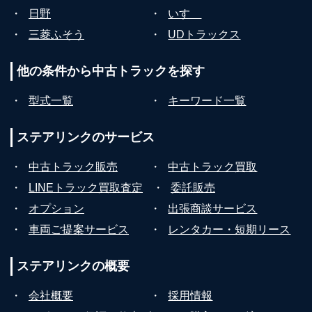
・
日野
・
いすゞ
・
三菱ふそう
・
UDトラックス
他の条件から
中古トラックを探す
・
型式一覧
・
キーワード一覧
ステアリンクの
サービス
・
中古トラック販売
・
中古トラック買取
・
LINEトラック買取査定
・
委託販売
・
オプション
・
出張商談サービス
・
車両ご提案サービス
・
レンタカー・短期リース
ステアリンクの
概要
・
会社概要
・
採用情報