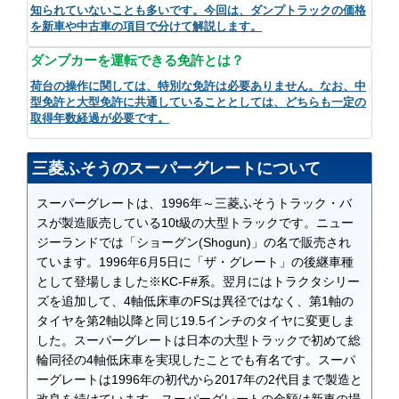
知られていないことも多いです。今回は、ダンプトラックの価格
を新車や中古車の項目で分けて解説します。
ダンプカーを運転できる免許とは？
荷台の操作に関しては、特別な免許は必要ありません。なお、中
型免許と大型免許に共通していることとしては、どちらも一定の
取得年数経過が必要です。
三菱ふそうのスーパーグレートについて
スーパーグレートは、1996年～三菱ふそうトラック・バ
スが製造販売している10t級の大型トラックです。ニュー
ジーランドでは「ショーグン(Shogun)」の名で販売され
ています。1996年6月5日に「ザ・グレート」の後継車種
として登場しました※KC‐F#系。翌月にはトラクタシリー
ズを追加して、4軸低床車のFSは異径ではなく、第1軸の
タイヤを第2軸以降と同じ19.5インチのタイヤに変更しま
した。スーパーグレートは日本の大型トラックで初めて総
輪同径の4軸低床車を実現したことでも有名です。スーパ
ーグレートは1996年の初代から2017年の2代目まで製造と