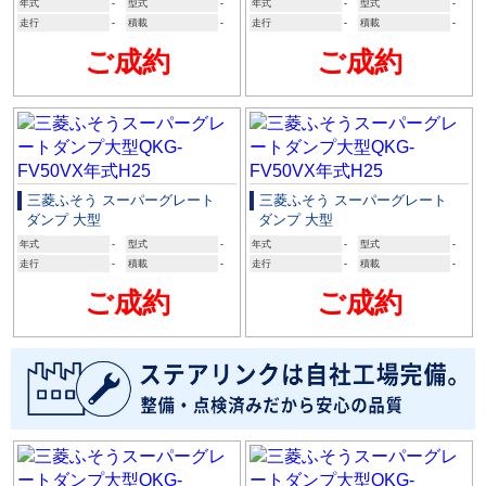
年式
-
型式
-
年式
-
型式
-
走行
-
積載
-
走行
-
積載
-
ご成約
ご成約
三菱ふそう スーパーグレート
三菱ふそう スーパーグレート
ダンプ 大型
ダンプ 大型
年式
-
型式
-
年式
-
型式
-
走行
-
積載
-
走行
-
積載
-
ご成約
ご成約