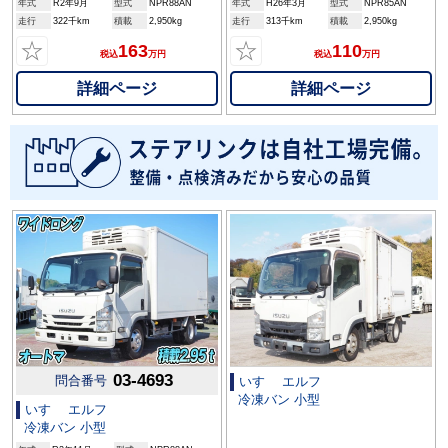
年式
R2年9月
型式
NPR88AN
年式
H26年3月
型式
NPR85AN
走行
322千km
積載
2,950kg
走行
313千km
積載
2,950kg
☆
☆
163
110
税込
万円
税込
万円
詳細ページ
詳細ページ
03-4693
問合番号
いすゞ エルフ
冷凍バン 小型
いすゞ エルフ
冷凍バン 小型