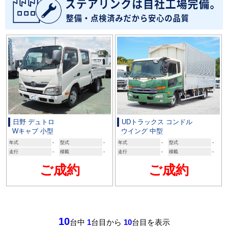
日野 デュトロ
UDトラックス コンドル
Wキャブ 小型
ウイング 中型
年式
-
型式
-
年式
-
型式
-
走行
-
積載
-
走行
-
積載
-
ご成約
ご成約
10
台中
1
台目から
10
台目を表示