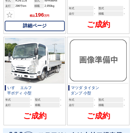
年式
R2年11月
型式
NPR88AN
走行
296千km
積載
2,950kg
年式
-
型式
-
☆
196
走行
-
積載
-
税込
万円
ご成約
詳細ページ
いすゞ エルフ
マツダ タイタン
平ボディ 小型
ダンプ 小型
年式
-
型式
-
年式
-
型式
-
走行
-
積載
-
走行
-
積載
-
ご成約
ご成約