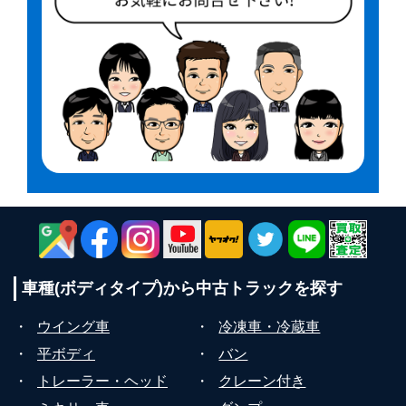
車種(ボディタイプ)から
中古トラックを探す
・
ウイング車
・
冷凍車・冷蔵車
・
平ボディ
・
バン
・
トレーラー・ヘッド
・
クレーン付き