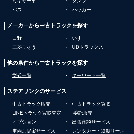
・
ミキサー車
・
ダンプ
・
バス
・
パッカー
メーカーから
中古トラックを探す
・
日野
・
いすゞ
・
三菱ふそう
・
UDトラックス
他の条件から
中古トラックを探す
・
型式一覧
・
キーワード一覧
ステアリンクの
サービス
・
中古トラック販売
・
中古トラック買取
・
LINEトラック買取査定
・
委託販売
・
オプション
・
出張商談サービス
・
車両ご提案サービス
・
レンタカー・短期リース