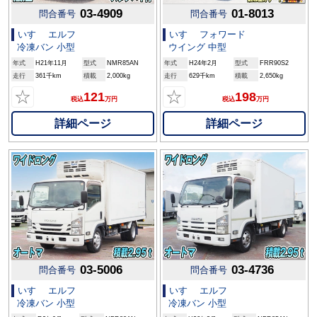
03-4909
01-8013
問合番号
問合番号
いすゞ エルフ
いすゞ フォワード
冷凍バン 小型
ウイング 中型
年式
H21年11月
型式
NMR85AN
年式
H24年2月
型式
FRR90S2
走行
361千km
積載
2,000kg
走行
629千km
積載
2,650kg
☆
☆
121
198
税込
万円
税込
万円
詳細ページ
詳細ページ
03-5006
03-4736
問合番号
問合番号
いすゞ エルフ
いすゞ エルフ
冷凍バン 小型
冷凍バン 小型