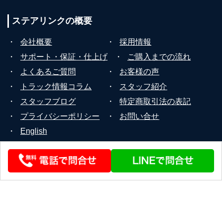
ステアリンクの
概要
・
会社概要
・
採用情報
・
サポート・保証・仕上げ
・
ご購入までの流れ
・
よくあるご質問
・
お客様の声
・
トラック情報コラム
・
スタッフ紹介
・
スタッフブログ
・
特定商取引法の表記
・
プライバシーポリシー
・
お問い合せ
・
English
© 2026 STEERLINK Co.,Ltd