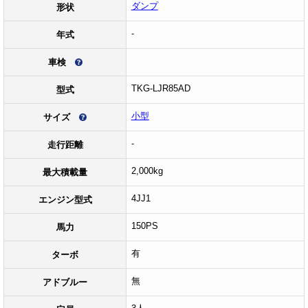
ダンプ
形状
-
年式
車検
TKG-LJR85AD
型式
小型
サイズ
-
走行距離
2,000kg
最大積載量
4JJ1
エンジン型式
150PS
馬力
有
ターボ
無
アドブルー