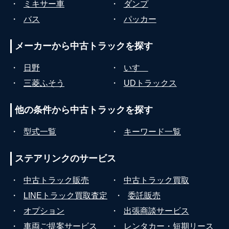
・
ミキサー車
・
ダンプ
・
バス
・
パッカー
メーカーから
中古トラックを探す
・
日野
・
いすゞ
・
三菱ふそう
・
UDトラックス
他の条件から
中古トラックを探す
・
型式一覧
・
キーワード一覧
ステアリンクの
サービス
・
中古トラック販売
・
中古トラック買取
・
LINEトラック買取査定
・
委託販売
・
オプション
・
出張商談サービス
・
車両ご提案サービス
・
レンタカー・短期リース