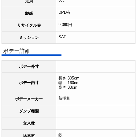
3人
定員
DPD有
触媒
9,090円
リサイクル券
SAT
ミッション
ボデー詳細
ボデー外寸
長さ 305cm
ボデー内寸
幅 160cm
高さ 33cm
新明和
ボデーメーカー
ダンプ種類
立米数
鉄
床素材