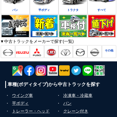
バン
平ボディ
トラクタ
すべて
▼中古トラックをメーカーで探す(一覧)
その他
車種(ボディタイプ)から
中古トラックを探す
・
ウイング車
・
冷凍車・冷蔵車
・
平ボディ
・
バン
・
トレーラー・ヘッド
・
クレーン付き