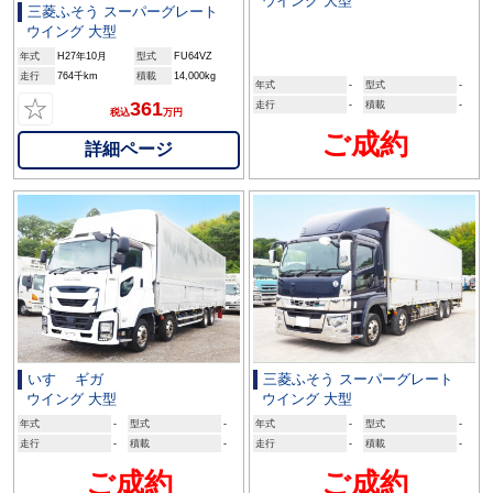
ウイング 大型
三菱ふそう スーパーグレート
ウイング 大型
年式
H27年10月
型式
FU64VZ
走行
764千km
積載
14,000kg
年式
-
型式
-
☆
361
走行
-
積載
-
税込
万円
ご成約
詳細ページ
いすゞ ギガ
三菱ふそう スーパーグレート
ウイング 大型
ウイング 大型
年式
-
型式
-
年式
-
型式
-
走行
-
積載
-
走行
-
積載
-
ご成約
ご成約