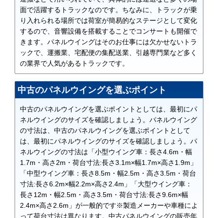
面で活躍するトラックなのです。ちなみに、トラックが乗
り入れられる場所では荷室が簡易的なステージとして変化
するので、音響設備を搭載することでコンサートも開催で
きます。パネルウイングはそのお仕事には欠かせないトラ
ックで、運搬業、宅配便の集配送業、引越専門業など多く
の業界で人気があるトラックです。
中古のパネルウイングを選ぶポイント
中古のパネルウイングを選ぶポイントとしては、最初にパ
ネルウイングのサイズを確認しましょう。パネルウイング
の寸法は、中古のパネルウイングを選ぶポイントとして
は、最初にパネルウイングのサイズを確認しましょう。パ
ネルウイングの寸法は「小型ウイング車：長さ4.6m・幅
1.7m・高さ2m・荷台寸法:長さ3.1m×幅1.7m×高さ1.9m」
「中型ウイング車：長さ8.5m・幅2.5m・高さ3.5m・荷台
寸法:長さ6.2m×幅2.2m×高さ2.4m」「大型ウイング車：
長さ12m・幅2.5m・高さ3.5m・荷台寸法:長さ9.6m×幅
2.4m×高さ2.6m」が一般的です※製造メーカーや車種によ
って荷台寸法は異なります。中古パネルウイングの販売年