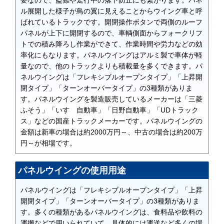
要なので、盗難や走行中の落下防止にも繋がります。パネ
ル展開した様子が鳥の翼に見えることからウイング車と呼
ばれているトラックです。開閉操作ボタンで両側のルーフ
パネルが上下に開閉するので、車輌側面からフォークリフ
トでの積み降ろし作業ができて、作業時間や労力などの効
率化にもなります。パネルウイングはアルミ製で車体が軽
量なので、他のトラックよりも積載量を多くできます。パ
ネルウイングは「フレキシブルオープンタイプ」「上昇開
閉タイプ」「ターンオーバータイプ」の3種類がありま
す。パネルウイングを製造販売しているメーカーは「三菱
ふそう」「いすゞ自動車」「日野自動車」「UDトラック
ス」などの国産トラックメーカーです。パネルウイングの
金額は新車の場合は約2000万円～、中古の場合は約200万
円～が相場です。
パネルウイングの使用用途
パネルウイングは「フレキシブルオープンタイプ」「上昇
開閉タイプ」「ターンオーバータイプ」の3種類がありま
す。多くの種類があるパネルウイングは、食料品や飲料の
運搬などで用いられていて、具体的には運送など多くの場