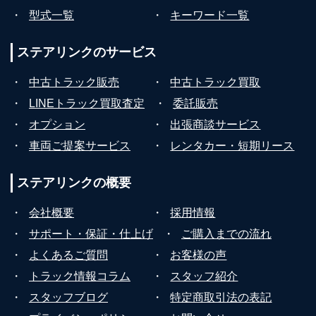
・
型式一覧
・
キーワード一覧
ステアリンクの
サービス
・
中古トラック販売
・
中古トラック買取
・
LINEトラック買取査定
・
委託販売
・
オプション
・
出張商談サービス
・
車両ご提案サービス
・
レンタカー・短期リース
ステアリンクの
概要
・
会社概要
・
採用情報
・
サポート・保証・仕上げ
・
ご購入までの流れ
・
よくあるご質問
・
お客様の声
・
トラック情報コラム
・
スタッフ紹介
・
スタッフブログ
・
特定商取引法の表記