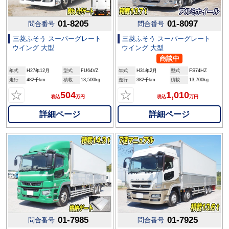
01-8205
01-8097
問合番号
問合番号
三菱ふそう スーパーグレート
三菱ふそう スーパーグレート
ウイング 大型
ウイング 大型
商談中
年式
H27年12月
型式
FU64VZ
年式
H31年2月
型式
FS74HZ
走行
482千km
積載
13,500kg
走行
382千km
積載
13,700kg
☆
☆
504
1,010
税込
万円
税込
万円
詳細ページ
詳細ページ
01-7985
01-7925
問合番号
問合番号