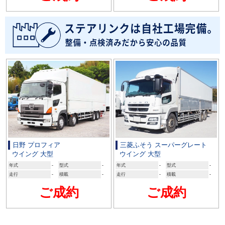
日野 プロフィア
三菱ふそう スーパーグレート
ウイング 大型
ウイング 大型
年式
-
型式
-
年式
-
型式
-
走行
-
積載
-
走行
-
積載
-
ご成約
ご成約