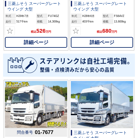
三菱ふそう スーパーグレート
三菱ふそう スーパーグレート
ウイング 大型
ウイング 大型
年式
H29年7月
型式
FU74GZ
年式
H28年6月
型式
FS64VZ
走行
517千km
積載
14,300kg
走行
403千km
積載
13,600kg
☆
☆
526
680
税込
万円
税込
万円
詳細ページ
詳細ページ
01-7677
問合番号
三菱ふそう スーパーグレート