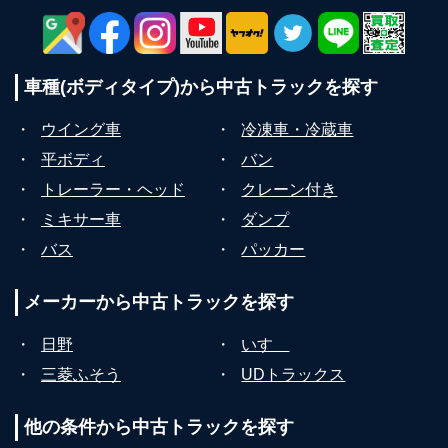
車種(ボディタイプ)から
中古トラックを探す
・
ウイング車
・
冷凍車・冷蔵車
・
平ボディ
・
バン
・
トレーラー・ヘッド
・
クレーン付き
・
ミキサー車
・
ダンプ
・
バス
・
パッカー
メーカーから
中古トラックを探す
・
日野
・
いすゞ
・
三菱ふそう
・
UDトラックス
他の条件から
中古トラックを探す