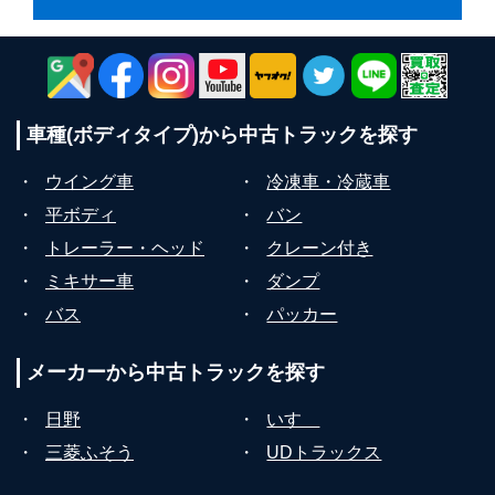
車種(ボディタイプ)から
中古トラックを探す
・
ウイング車
・
冷凍車・冷蔵車
・
平ボディ
・
バン
・
トレーラー・ヘッド
・
クレーン付き
・
ミキサー車
・
ダンプ
・
バス
・
パッカー
メーカーから
中古トラックを探す
・
日野
・
いすゞ
・
三菱ふそう
・
UDトラックス