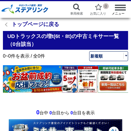
0
車両検索
お気に入り
メニュー
トップページに戻る
UDトラックスの増t(6t・8t)の中古ミキサー一覧
（0台該当）
0~0件を表示 / 全0件
0
台中
0
台目から
0
台目を表示