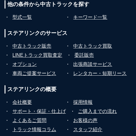
他の条件から
中古トラックを探す
・
型式一覧
・
キーワード一覧
ステアリンクの
サービス
・
中古トラック販売
・
中古トラック買取
・
LINEトラック買取査定
・
委託販売
・
オプション
・
出張商談サービス
・
車両ご提案サービス
・
レンタカー・短期リース
ステアリンクの
概要
・
会社概要
・
採用情報
・
サポート・保証・仕上げ
・
ご購入までの流れ
・
よくあるご質問
・
お客様の声
・
トラック情報コラム
・
スタッフ紹介