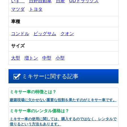
いすゞ
日野自動車
日産
UDトラックス
マツダ
トヨタ
車種
コンドル
ビッグサム
クオン
サイズ
大型
増トン
中型
小型
ミキサーに関する記事
ミキサー車の特徴とは？
建築現場に欠かせない重要な役割を果たすのがミキサー車です。
ミキサー車のレンタル価格は？
ミキサー車の使用に関しては、購入するのではなく、レンタルで
借りるという方法もあります。