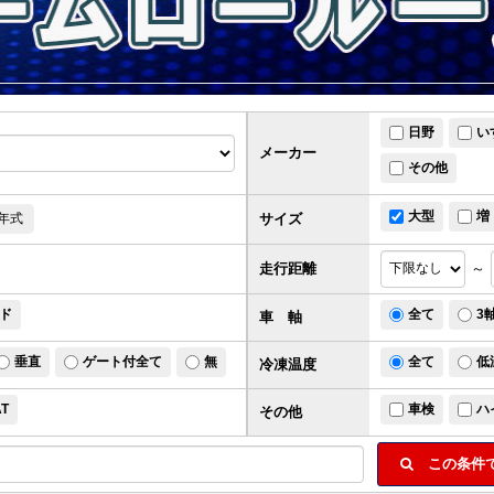
日野
い
メーカー
その他
大型
増
サイズ
年式
走行距離
～
ド
全て
3
車 軸
垂直
ゲート付全て
無
全て
低
冷凍温度
AT
車検
ハ
その他
この条件で