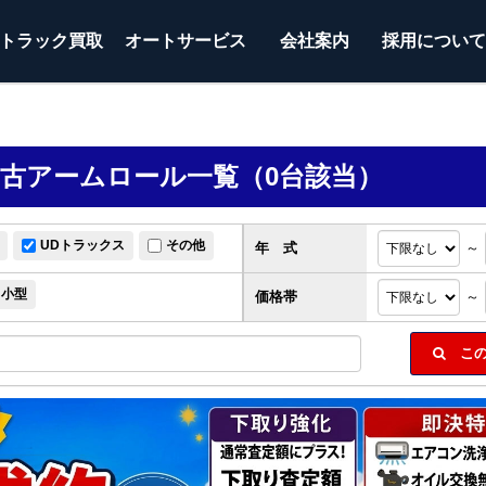
トラック
買取
オートサービス
会社案内
採用につい
の中古アームロール一覧（0台該当）
UDトラックス
その他
年 式
～
小型
価格帯
～
この