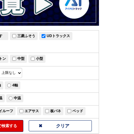
すゞ
三菱ふそう
UDトラックス
トン
中型
小型
軸
4軸
温
中温
イルーフ
エアサス
板バネ
ベッド
検索する