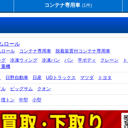
コンテナ専用車
(1件)
ムロール
ムロール
コンテナ専用車
脱着装置付コンテナ専用車
ング
冷凍ウィング
冷凍バン
バン
平ボディ
クレーン
ト
・重機
ゞ
日野自動車
日産
UDトラックス
マツダ
トヨタ
ドル
ビッグサム
クオン
増トン
中型
小型