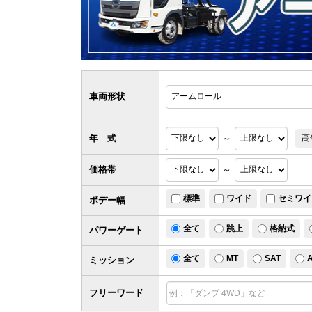
車両形状
年 式
～
高
価格帯
～
標準
ワイド
セミワイ
ボデー幅
全て
跳上
格納式
パワー
ゲート
全て
MT
SAT
ミッション
フリーワード