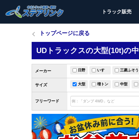
トラック
販売
トップページに戻る
UDトラックスの大型(10t)
日野
いすゞ
三菱ふそう
メーカー
大型
増トン
中型
サイズ
フリーワード