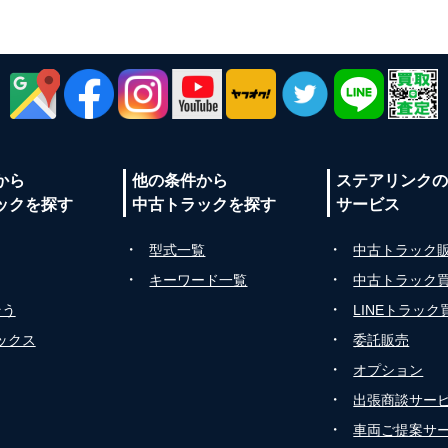
から
他の条件から
ステアリンク
ックを探す
中古トラックを探す
サービス
・
・
型式一覧
中古トラック
・
・
キーワード一覧
中古トラック
・
そう
LINEトラッ
・
ックス
委託販売
・
オプション
・
出張商談サー
・
車両ご提案サ