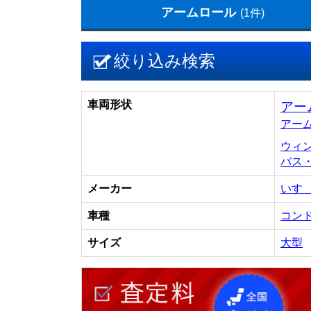
アームロール
(1件)
絞り込み検索
車両形状
アー
アー
ウィ
バス
メーカー
いす
車種
コン
サイズ
大型