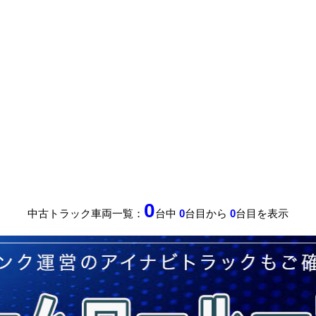
0
中古トラック車両一覧：
台中
0
台目から
0
台目を表示