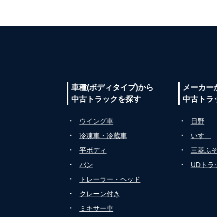
車種(ボディタイプ)から
メーカー
中古トラックを探す
中古トラ
・
・
ウイング車
日野
・
・
冷凍車・冷蔵車
いすゞ
・
・
平ボディ
三菱ふ
・
・
バン
UDトラ
・
トレーラー・ヘッド
・
クレーン付き
・
ミキサー車