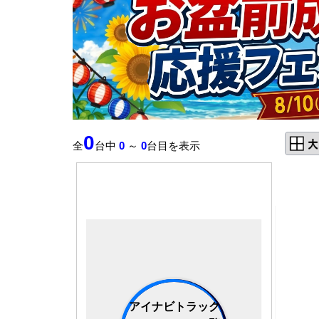
0
全
台中
0
～
0
台目を表示
アイナビトラック