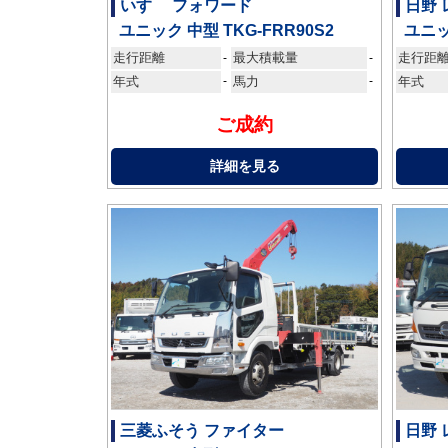
いすゞ フォワード
日野
ユニック 中型 TKG-FRR90S2
ユニッ
走行距離
最大積載量
走行距
-
-
年式
-
馬力
-
年式
ご成約
詳細を見る
三菱ふそう ファイター
日野