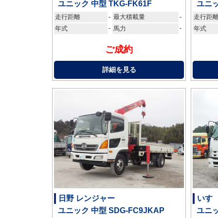
ユニック 中型 TKG-FK61F
ユニッ
走行距離
最大積載量
走行距
-
-
年式
-
馬力
-
年式
ご成約
詳細を見る
日野 レンジャー
いす
ユニック 中型 SDG-FC9JKAP
ユニッ