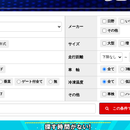
日野
い
メーカー
その他
大型
増
サイズ
年式
走行距離
～
ド
全て
3
車 軸
垂直
ゲート付全て
無
全て
低
冷凍温度
AT
車検
ハ
その他
この条件で