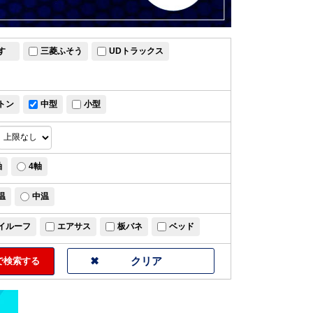
すゞ
三菱ふそう
UDトラックス
トン
中型
小型
軸
4軸
温
中温
イルーフ
エアサス
板バネ
ベッド
検索する