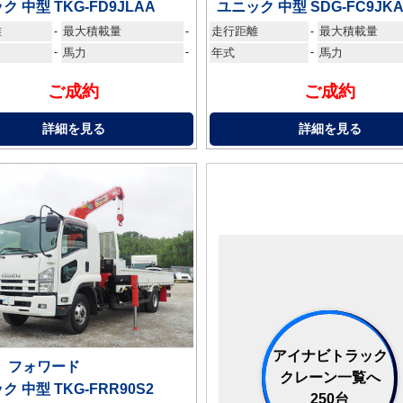
ク 中型 TKG-FD9JLAA
ユニック 中型 SDG-FC9JK
離
最大積載量
走行距離
最大積載量
-
-
-
-
馬力
-
年式
-
馬力
ご成約
ご成約
詳細を見る
詳細を見る
アイナビトラック
ゞ フォワード
クレーン一覧へ
ク 中型 TKG-FRR90S2
250台