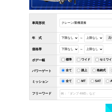
車両形状
年 式
～
高
価格帯
～
標準
ワイド
セミワイ
ボデー幅
全て
跳上
格納式
パワー
ゲート
全て
MT
SAT
ミッション
フリーワード