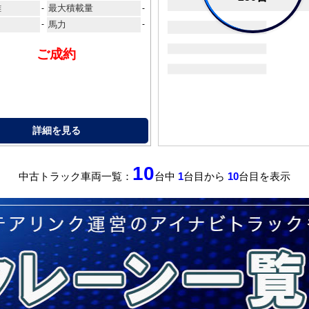
離
最大積載量
-
-
-
馬力
-
ご成約
詳細を見る
10
中古トラック車両一覧：
台中
1
台目から
10
台目を表示