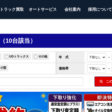
トラック
買取
オートサービス
会社案内
採用につい
（10台該当）
UDトラックス
その他
年 式
～
小型
価格帯
～
この