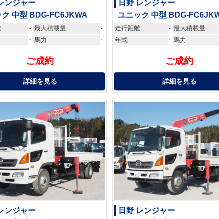
 レンジャー
日野 レンジャー
ク 中型 BDG-FC6JKWA
ユニック 中型 BDG-FC6JK
離
最大積載量
走行距離
最大積載量
-
-
-
-
馬力
-
年式
-
馬力
ご成約
ご成約
詳細を見る
詳細を見る
 レンジャー
日野 レンジャー