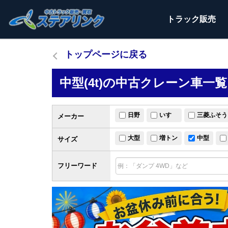
トラック
販売
トップページに戻る
中型(4t)の中古クレーン車一覧
日野
いすゞ
三菱ふそう
メーカー
大型
増トン
中型
サイズ
フリーワード