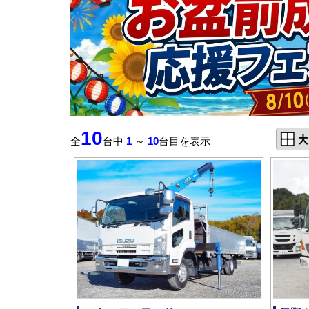
10
全
台中
1
～
10
台目を表示