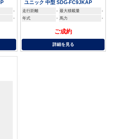
AP
ユニック 中型 SDG-FC9JKAP
走行距離
最大積載量
-
-
-
-
年式
-
馬力
-
ご成約
詳細を見る