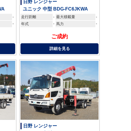
日野 レンジャー
WA
ユニック 中型 BDG-FC6JKWA
走行距離
最大積載量
-
-
-
-
年式
-
馬力
-
ご成約
詳細を見る
日野 レンジャー