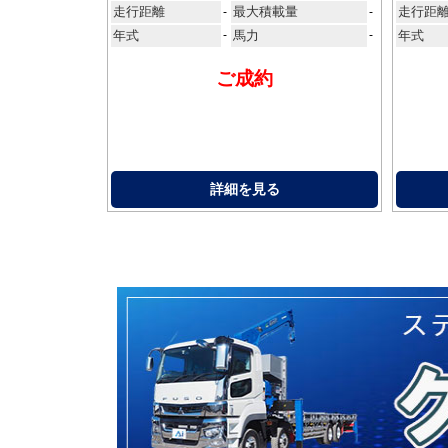
走行距離
最大積載量
走行距
-
-
年式
-
馬力
-
年式
ご成約
詳細を見る