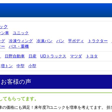
ック
ーン車
ユニック
ング
冷凍ウィング
冷凍バン
バン
平ボディ
トラクター
サー
バス・重機
ゞ
日野自動車
日産
UDトラックス
マツダ
トヨタ
増トン
中型
小型
たお客様の声
してもらってます。
車の価格にも満足！来年度7tユニックを増車を考えてます。 